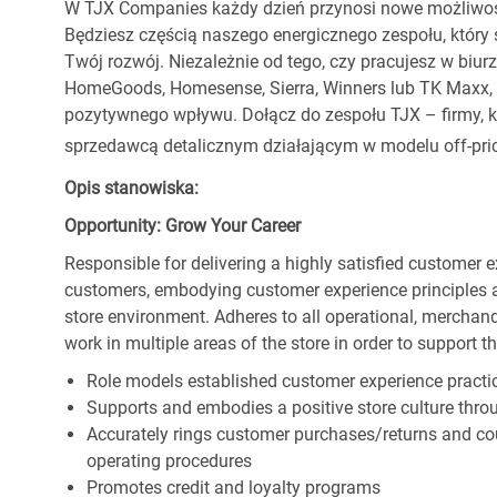
W TJX Companies każdy dzień przynosi nowe możliwoś
Będziesz częścią naszego energicznego zespołu, który 
Twój rozwój. Niezależnie od tego, czy pracujesz w biur
HomeGoods, Homesense, Sierra, Winners lub TK Maxx, p
pozytywnego wpływu. Dołącz do zespołu TJX – firmy, kt
sprzedawcą detalicznym działającym w modelu off-pric
Opis stanowiska:
Opportunity: Grow Your Career
Responsible for delivering a highly satisfied customer 
customers, embodying customer experience principles 
store environment. Adheres to all operational, merchand
work in multiple areas of the store in order to support t
Role models established customer experience practic
Supports and embodies a positive store culture throu
Accurately rings customer purchases/returns and co
operating procedures
Promotes credit and loyalty programs