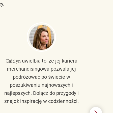
y.
uwielbia to, że jej kariera
Caitlyn
Bra
merchandisingowa pozwala jej
lu
podróżować po świecie w
ku
poszukiwaniu najnowszych i
zaw
najlepszych. Dołącz do przygody i
nie 
znajdź inspirację w codzienności.
l
świ