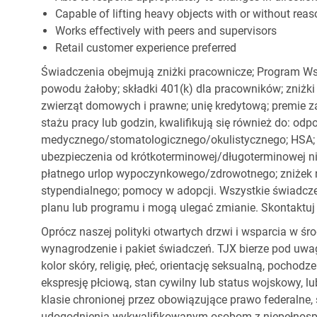
Capable of lifting heavy objects with or without r
Works effectively with peers and supervisors
Retail customer experience preferred
Świadczenia obejmują zniżki pracownicze; Program Ws
powodu żałoby; składki 401(k) dla pracowników; zniżki
zwierząt domowych i prawne; unię kredytową; premie z
stażu pracy lub godzin, kwalifikują się również do: od
medycznego/stomatologicznego/okulistycznego; HSA; o
ubezpieczenia od krótkoterminowej/długoterminowej nie
płatnego urlop wypoczynkowego/zdrowotnego; zniżek
stypendialnego; pomocy w adopcji. Wszystkie świadc
planu lub programu i mogą ulegać zmianie. Skontaktuj 
Oprócz naszej polityki otwartych drzwi i wsparcia w ś
wynagrodzenie i pakiet świadczeń. TJX bierze pod uwa
kolor skóry, religię, płeć, orientację seksualną, pocho
ekspresję płciową, stan cywilny lub status wojskowy, lu
klasie chronionej przez obowiązujące prawo federalne
udogodnienia wykwalifikowanym osobom z niepełnospr