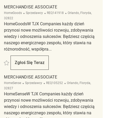
MERCHANDISE ASSOCIATE
Kategoria
ReqId
Lokalizacja
HomeGoods
Sprzedawcy
REQ141918
Orlando, Floryda,
32822
HomeGoodsW TJX Companies każdy dzień
przynosi nowe możliwości rozwoju, zdobywania
wiedzy i odnoszenia sukcesów. Będziesz częścią
naszego energicznego zespołu, który stawia na
różnorodność, współpra...
Zapisać Merchandise Associate REQ141918
Zgłoś Się Teraz
Merchandise Associate
MERCHANDISE ASSOCIATE
Kategoria
ReqId
Lokalizacja
HomeSense
Sprzedawcy
REQ105252
Orlando, Floryda,
32827
HomeSenseW TJX Companies każdy dzień
przynosi nowe możliwości rozwoju, zdobywania
wiedzy i odnoszenia sukcesów. Będziesz częścią
naszego energicznego zespołu, który stawia na