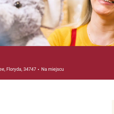
ja
e, Floryda, 34747
Na miejscu