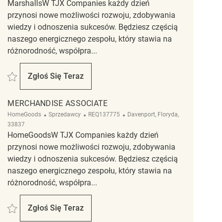
MarshallsW TJX Companies każdy dzień
przynosi nowe możliwości rozwoju, zdobywania
wiedzy i odnoszenia sukcesów. Będziesz częścią
naszego energicznego zespołu, który stawia na
różnorodność, współpra...
Zapisać merchandise associate REQ126917
Zgłoś Się Teraz
Merchandise Associate
MERCHANDISE ASSOCIATE
Kategoria
ReqId
Lokalizacja
HomeGoods
Sprzedawcy
REQ137775
Davenport, Floryda,
33837
HomeGoodsW TJX Companies każdy dzień
przynosi nowe możliwości rozwoju, zdobywania
wiedzy i odnoszenia sukcesów. Będziesz częścią
naszego energicznego zespołu, który stawia na
różnorodność, współpra...
Zapisać Merchandise Associate REQ137775
Zgłoś Się Teraz
Merchandise Associate