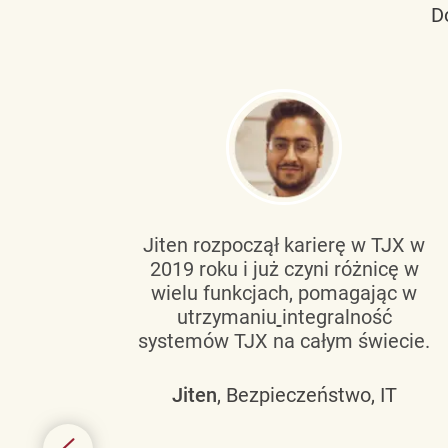
D
tującą
Jiten rozpoczął karierę w TJX w
2019 roku i już czyni różnicę w
wanie
wielu funkcjach, pomagając w
go
utrzymaniu
integralność
h
systemów TJX na całym świecie.
owym
Jiten
, Bezpieczeństwo, IT
 mogą
szych