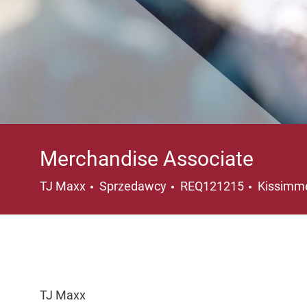
Merchandise Associate
Kategoria
Lokalizac
TJ Maxx
Sprzedawcy
REQ121215
Kissimme
TJ Maxx