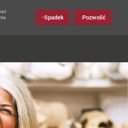
wać
Spadek
Pozwolić
nia