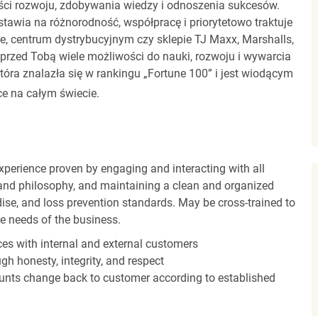
ci rozwoju, zdobywania wiedzy i odnoszenia sukcesów.
stawia na różnorodność, współpracę i priorytetowo traktuje
ze, centrum dystrybucyjnym czy sklepie TJ Maxx, Marshalls,
rzed Tobą wiele możliwości do nauki, rozwoju i wywarcia
óra znalazła się w rankingu „Fortune 100” i jest wiodącym
e na całym świecie.
experience proven by engaging and interacting with all
and philosophy, and maintaining a clean and organized
ise, and loss prevention standards. May be cross-trained to
he needs of the business.
es with internal and external customers
gh honesty, integrity, and respect
unts change back to customer according to established