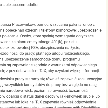
easonable accommodation
parcia Pracowników; pomoc w rzucaniu palenia; urlop z
 na opiekę nad dziećmi i telefony komórkowe; ubezpieczenie
a polecenie. Osoby, które spełnią wymagania dotyczące
powiednika planu emerytalnego 401(k); pakietu
pieki zdrowotnej FSA; ubezpieczenia na życie;
zdolności do pracy; płatnego urlopu rodzicielskiego,
 na ubezpieczenie samochodu/domu; programu
zenia są zapewniane zgodnie z warunkami odpowiedniego
się z przedstawicielem TJX, aby uzyskać więcej informacji.
rodowisku pracy staramy się również zapewnić konkurencyjne
gę wszystkich kandydatów do pracy bez względu na rasę,
dzenie narodowe, wiek, poziom sprawności, tożsamość i
b w oparciu o status danej osoby w jakiejkolwiek grupie lub
, stanowe lub lokalne. TJX zapewnia również odpowiednie
awnościami zgodnie z ustawą Americans with Disabilities