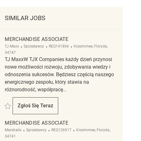
SIMILAR JOBS
MERCHANDISE ASSOCIATE
Kategoria
ReqId
Lokalizacja
TJ Maxx
Sprzedawcy
REQ141866
Kissimmee, Floryda,
34747
TJ MaxxW TJX Companies każdy dzień przynosi
nowe możliwości rozwoju, zdobywania wiedzy i
odnoszenia sukcesów. Będziesz częścią naszego
energicznego zespołu, który stawia na
różnorodność, współpracę...
Zapisać Merchandise Associate REQ141866
Zgłoś Się Teraz
Merchandise Associate
MERCHANDISE ASSOCIATE
Kategoria
ReqId
Lokalizacja
Marshalls
Sprzedawcy
REQ126917
Kissimmee, Floryda,
34741