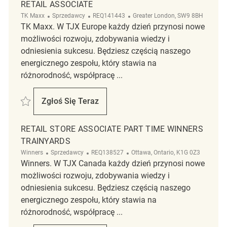
RETAIL ASSOCIATE
Kategoria
ReqId
Lokalizacja
TK Maxx
Sprzedawcy
REQ141443
Greater London, SW9 8BH
TK Maxx. W TJX Europe każdy dzień przynosi nowe
możliwości rozwoju, zdobywania wiedzy i
odniesienia sukcesu. Będziesz częścią naszego
energicznego zespołu, który stawia na
różnorodność, współpracę ...
Zapisać Retail Associate REQ141443
Zgłoś Się Teraz
Retail Associate
RETAIL STORE ASSOCIATE PART TIME WINNERS
TRAINYARDS
Kategoria
ReqId
Lokalizacja
Winners
Sprzedawcy
REQ138527
Ottawa, Ontario, K1G 0Z3
Winners. W TJX Canada każdy dzień przynosi nowe
możliwości rozwoju, zdobywania wiedzy i
odniesienia sukcesu. Będziesz częścią naszego
energicznego zespołu, który stawia na
różnorodność, współpracę ...