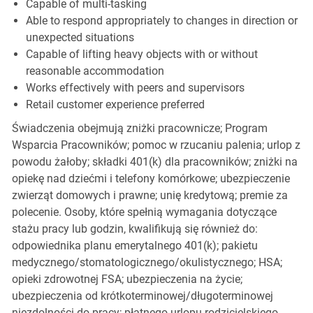
Capable of multi-tasking
Able to respond appropriately to changes in direction or
unexpected situations
Capable of lifting heavy objects with or without
reasonable accommodation
Works effectively with peers and supervisors
Retail customer experience preferred
Świadczenia obejmują zniżki pracownicze; Program
Wsparcia Pracowników; pomoc w rzucaniu palenia; urlop z
powodu żałoby; składki 401(k) dla pracowników; zniżki na
opiekę nad dziećmi i telefony komórkowe; ubezpieczenie
zwierząt domowych i prawne; unię kredytową; premie za
polecenie. Osoby, które spełnią wymagania dotyczące
stażu pracy lub godzin, kwalifikują się również do:
odpowiednika planu emerytalnego 401(k); pakietu
medycznego/stomatologicznego/okulistycznego; HSA;
opieki zdrowotnej FSA; ubezpieczenia na życie;
ubezpieczenia od krótkoterminowej/długoterminowej
niezdolności do pracy; płatnego urlopu rodzicielskiego,