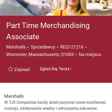
Part Time Merchandising
Associate
Kategoria
Lokalizacja
Marshalls
Sprzedawcy
REQ121216
Worcester, Massachusetts, 01603
Na miejscu
Zgłoś Się Teraz
Zapisać
Marshalls
W TJX Companies każdy dzień przynosi nowe możliwości
rozwoju, zdobywania wiedzy i odnoszenia sukcesów.