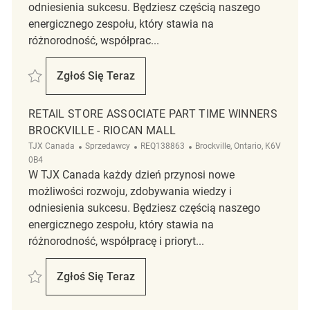
odniesienia sukcesu. Będziesz częścią naszego
energicznego zespołu, który stawia na
różnorodność, współprac...
Zapisać Retail Store Associate Part Time Marshalls REQ137185
Zgłoś Się Teraz
Retail Store Associate Part Time Marshalls
RETAIL STORE ASSOCIATE PART TIME WINNERS
BROCKVILLE - RIOCAN MALL
Kategoria
ReqId
Lokalizacja
TJX Canada
Sprzedawcy
REQ138863
Brockville, Ontario, K6V
0B4
W TJX Canada każdy dzień przynosi nowe
możliwości rozwoju, zdobywania wiedzy i
odniesienia sukcesu. Będziesz częścią naszego
energicznego zespołu, który stawia na
różnorodność, współpracę i prioryt...
Zapisać Retail Store Associate Part Time Winners Brockville - Riocan M
Zgłoś Się Teraz
Retail Store Associate Part Time Winners Br