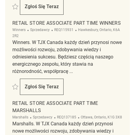
Zapisać Retail Store Associate Part Time Winners Trainyards REQ1385
Zgłoś Się Teraz
Retail Store Associate Part Time Winners 
RETAIL STORE ASSOCIATE PART TIME WINNERS
Kategoria
ReqId
Lokalizacja
Winners
Sprzedawcy
REQ115931
Hawkesbury, Ontario, K6A
2R2
Winners. W TJX Canada każdy dzień przynosi nowe
możliwości rozwoju, zdobywania wiedzy i
odniesienia sukcesu. Będziesz częścią naszego
energicznego zespołu, który stawia na
różnorodność, współpracę ...
Zapisać Retail Store Associate Part Time Winners REQ115931
Zgłoś Się Teraz
Retail Store Associate Part Time Winners
RETAIL STORE ASSOCIATE PART TIME
MARSHALLS
Kategoria
ReqId
Lokalizacja
Marshalls
Sprzedawcy
REQ137185
Ottawa, Ontario, K1G 3X8
Marshalls. W TJX Canada każdy dzień przynosi
nowe możliwości rozwoju, zdobywania wiedzy i