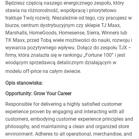
Będziesz częścią naszego energicznego zespołu, który
stawia na różnorodność, współpracę i priorytetowo
traktuje Twój rozwój. Niezależnie od tego, czy pracujesz w
biurze, centrum dystrybucyjnym czy sklepie TJ Maxx,
Marshalls, HomeGoods, Homesense, Sierra, Winners lub
TK Maxx, przed Tobą wiele możliwości do nauki, rozwoju i
wywarcia pozytywnego wpływu. Dołącz do zespołu TJX –
firmy, która znalazła się w rankingu „Fortune 100” i jest
wiodącym sprzedawcą detalicznym działającym w
modelu off-price na całym świecie.
Opis stanowiska:
Opportunity: Grow Your Career
Responsible for delivering a highly satisfied customer
experience proven by engaging and interacting with all
customers, embodying customer experience principles and
philosophy, and maintaining a clean and organized store
environment. Adheres to all operational, merchandise, and