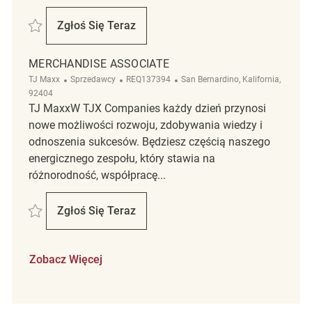
Zapisać Merchandise Associate REQ136431
Zgłoś Się Teraz
Merchandise Associate
MERCHANDISE ASSOCIATE
Kategoria
ReqId
Lokalizacja
TJ Maxx
Sprzedawcy
REQ137394
San Bernardino, Kalifornia,
92404
TJ MaxxW TJX Companies każdy dzień przynosi
nowe możliwości rozwoju, zdobywania wiedzy i
odnoszenia sukcesów. Będziesz częścią naszego
energicznego zespołu, który stawia na
różnorodność, współpracę...
Zapisać Merchandise Associate REQ137394
Zgłoś Się Teraz
Merchandise Associate
Zobacz Więcej