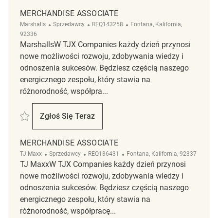
MERCHANDISE ASSOCIATE
Kategoria
ReqId
Lokalizacja
Marshalls
Sprzedawcy
REQ143258
Fontana, Kalifornia,
92336
MarshallsW TJX Companies każdy dzień przynosi
nowe możliwości rozwoju, zdobywania wiedzy i
odnoszenia sukcesów. Będziesz częścią naszego
energicznego zespołu, który stawia na
różnorodność, współpra...
Zapisać merchandise associate REQ143258
Zgłoś Się Teraz
Merchandise Associate
MERCHANDISE ASSOCIATE
Kategoria
ReqId
Lokalizacja
TJ Maxx
Sprzedawcy
REQ136431
Fontana, Kalifornia, 92337
TJ MaxxW TJX Companies każdy dzień przynosi
nowe możliwości rozwoju, zdobywania wiedzy i
odnoszenia sukcesów. Będziesz częścią naszego
energicznego zespołu, który stawia na
różnorodność, współpracę...