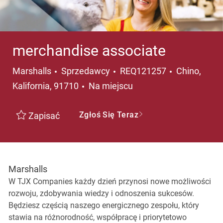
merchandise associate
Kategoria
Lokalizacja
Marshalls
Sprzedawcy
REQ121257
Chino,
Kalifornia, 91710
Na miejscu
Zgłoś Się Teraz
Zapisać
Marshalls
W TJX Companies każdy dzień przynosi nowe możliwości
rozwoju, zdobywania wiedzy i odnoszenia sukcesów.
Będziesz częścią naszego energicznego zespołu, który
stawia na różnorodność, współpracę i priorytetowo