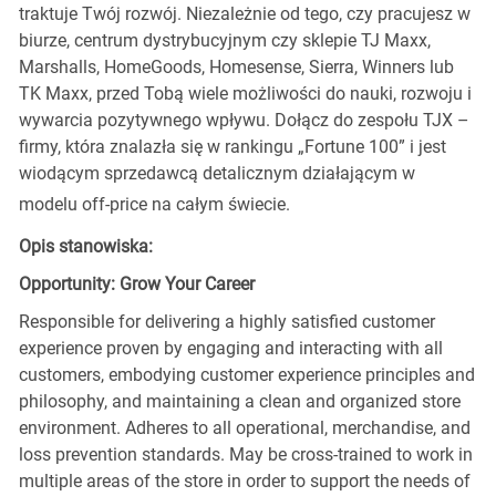
traktuje Twój rozwój. Niezależnie od tego, czy pracujesz w
biurze, centrum dystrybucyjnym czy sklepie TJ Maxx,
Marshalls, HomeGoods, Homesense, Sierra, Winners lub
TK Maxx, przed Tobą wiele możliwości do nauki, rozwoju i
wywarcia pozytywnego wpływu. Dołącz do zespołu TJX –
firmy, która znalazła się w rankingu „Fortune 100” i jest
wiodącym sprzedawcą detalicznym działającym w
modelu off-price na całym świecie.
Opis stanowiska:
Opportunity: Grow Your Career
Responsible for delivering a highly satisfied customer
experience proven by engaging and interacting with all
customers, embodying customer experience principles and
philosophy, and maintaining a clean and organized store
environment. Adheres to all operational, merchandise, and
loss prevention standards. May be cross-trained to work in
multiple areas of the store in order to support the needs of