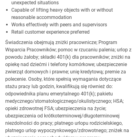
unexpected situations
Capable of lifting heavy objects with or without
reasonable accommodation
Works effectively with peers and supervisors
Retail customer experience preferred
Świadczenia obejmują zniżki pracownicze; Program
Wsparcia Pracowników; pomoc w rzucaniu palenia; urlop z
powodu żałoby; składki 401(k) dla pracowników; zniżki na
opiekę nad dziećmi i telefony komórkowe; ubezpieczenie
zwierząt domowych i prawne; unię kredytową; premie za
polecenie. Osoby, które spełnią wymagania dotyczące
stażu pracy lub godzin, kwalifikują się również do:
odpowiednika planu emerytalnego 401(k); pakietu
medycznego/stomatologicznego/okulistycznego; HSA;
opieki zdrowotnej FSA; ubezpieczenia na życie;
ubezpieczenia od krótkoterminowej/długoterminowej
niezdolności do pracy; płatnego urlopu rodzicielskiego,
płatnego urlop wypoczynkowego/zdrowotnego; zniżek na