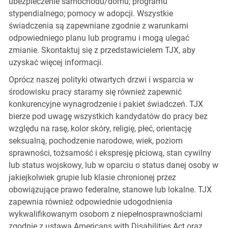
ubezpieczenie samochodu/domu; programu
stypendialnego; pomocy w adopcji. Wszystkie
świadczenia są zapewniane zgodnie z warunkami
odpowiedniego planu lub programu i mogą ulegać
zmianie. Skontaktuj się z przedstawicielem TJX, aby
uzyskać więcej informacji.
Oprócz naszej polityki otwartych drzwi i wsparcia w
środowisku pracy staramy się również zapewnić
konkurencyjne wynagrodzenie i pakiet świadczeń. TJX
bierze pod uwagę wszystkich kandydatów do pracy bez
względu na rasę, kolor skóry, religię, płeć, orientację
seksualną, pochodzenie narodowe, wiek, poziom
sprawności, tożsamość i ekspresję płciową, stan cywilny
lub status wojskowy, lub w oparciu o status danej osoby w
jakiejkolwiek grupie lub klasie chronionej przez
obowiązujące prawo federalne, stanowe lub lokalne. TJX
zapewnia również odpowiednie udogodnienia
wykwalifikowanym osobom z niepełnosprawnościami
zgodnie z ustawą Americans with Disabilities Act oraz