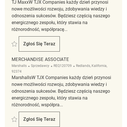
TJ MaxxW TJX Companies każdy dzień przynosi
nowe możliwości rozwoju, zdobywania wiedzy i
odnoszenia sukcesów. Będziesz częścią naszego
energicznego zespołu, który stawia na
różnorodność, współpracę...
Zapisać merchandise associate REQ98022
Zgłoś Się Teraz
Merchandise Associate
MERCHANDISE ASSOCIATE
Kategoria
ReqId
Lokalizacja
Marshalls
Sprzedawcy
REQ120709
Redlands, Kalifornia,
92374
MarshallsW TJX Companies każdy dzień przynosi
nowe możliwości rozwoju, zdobywania wiedzy i
odnoszenia sukcesów. Będziesz częścią naszego
energicznego zespołu, który stawia na
różnorodność, współpra...
Zapisać Merchandise Associate REQ120709
Zgłoś Się Teraz
Merchandise Associate