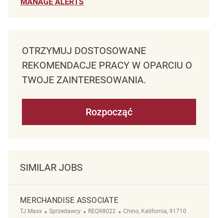
MANAGE ALERTS
OTRZYMUJ DOSTOSOWANE
REKOMENDACJE PRACY W OPARCIU O
TWOJE ZAINTERESOWANIA.
Rozpocząć
SIMILAR JOBS
MERCHANDISE ASSOCIATE
Kategoria
ReqId
Lokalizacja
TJ Maxx
Sprzedawcy
REQ98022
Chino, Kalifornia, 91710