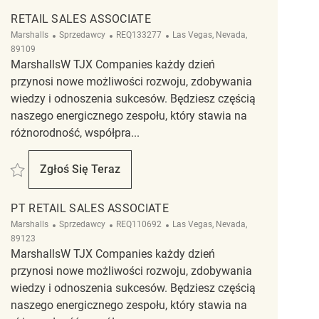
RETAIL SALES ASSOCIATE
Kategoria
ReqId
Lokalizacja
Marshalls
Sprzedawcy
REQ133277
Las Vegas, Nevada,
89109
MarshallsW TJX Companies każdy dzień
przynosi nowe możliwości rozwoju, zdobywania
wiedzy i odnoszenia sukcesów. Będziesz częścią
naszego energicznego zespołu, który stawia na
różnorodność, współpra...
Zapisać Retail Sales Associate REQ133277
Zgłoś Się Teraz
Retail Sales Associate
PT RETAIL SALES ASSOCIATE
Kategoria
ReqId
Lokalizacja
Marshalls
Sprzedawcy
REQ110692
Las Vegas, Nevada,
89123
MarshallsW TJX Companies każdy dzień
przynosi nowe możliwości rozwoju, zdobywania
wiedzy i odnoszenia sukcesów. Będziesz częścią
naszego energicznego zespołu, który stawia na