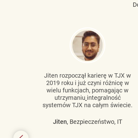
D
tującą
Jiten rozpoczął karierę w TJX w
2019 roku i już czyni różnicę w
wanie
wielu funkcjach, pomagając w
go
utrzymaniu
integralność
h
systemów TJX na całym świecie.
owym
Jiten
, Bezpieczeństwo, IT
 mogą
szych