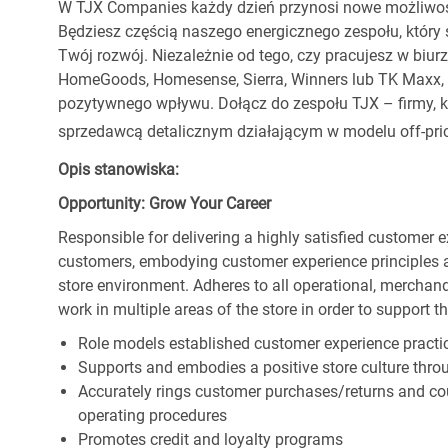
W TJX Companies każdy dzień przynosi nowe możliwoś
Będziesz częścią naszego energicznego zespołu, który 
Twój rozwój. Niezależnie od tego, czy pracujesz w biur
HomeGoods, Homesense, Sierra, Winners lub TK Maxx, p
pozytywnego wpływu. Dołącz do zespołu TJX – firmy, kt
sprzedawcą detalicznym działającym w modelu off-pric
Opis stanowiska:
Opportunity: Grow Your Career
Responsible for delivering a highly satisfied customer 
customers, embodying customer experience principles 
store environment. Adheres to all operational, merchand
work in multiple areas of the store in order to support t
Role models established customer experience practic
Supports and embodies a positive store culture throu
Accurately rings customer purchases/returns and co
operating procedures
Promotes credit and loyalty programs