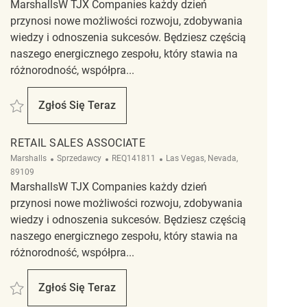
MarshallsW TJX Companies każdy dzień
przynosi nowe możliwości rozwoju, zdobywania
wiedzy i odnoszenia sukcesów. Będziesz częścią
naszego energicznego zespołu, który stawia na
różnorodność, współpra...
Zapisać Retail sales associate REQ108489
Zgłoś Się Teraz
Retail Sales Associate
RETAIL SALES ASSOCIATE
Kategoria
ReqId
Lokalizacja
Marshalls
Sprzedawcy
REQ141811
Las Vegas, Nevada,
89109
MarshallsW TJX Companies każdy dzień
przynosi nowe możliwości rozwoju, zdobywania
wiedzy i odnoszenia sukcesów. Będziesz częścią
naszego energicznego zespołu, który stawia na
różnorodność, współpra...
Zapisać Retail sales Associate REQ141811
Zgłoś Się Teraz
Retail Sales Associate