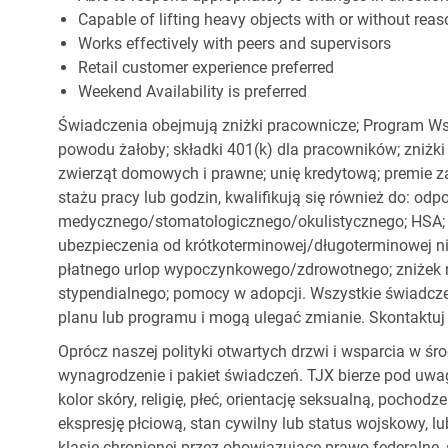
Capable of lifting heavy objects with or without r
Works effectively with peers and supervisors
Retail customer experience preferred
Weekend Availability is preferred
Świadczenia obejmują zniżki pracownicze; Program Ws
powodu żałoby; składki 401(k) dla pracowników; zniżki
zwierząt domowych i prawne; unię kredytową; premie z
stażu pracy lub godzin, kwalifikują się również do: od
medycznego/stomatologicznego/okulistycznego; HSA; o
ubezpieczenia od krótkoterminowej/długoterminowej nie
płatnego urlop wypoczynkowego/zdrowotnego; zniżek
stypendialnego; pomocy w adopcji. Wszystkie świadc
planu lub programu i mogą ulegać zmianie. Skontaktuj 
Oprócz naszej polityki otwartych drzwi i wsparcia w ś
wynagrodzenie i pakiet świadczeń. TJX bierze pod uwa
kolor skóry, religię, płeć, orientację seksualną, pocho
ekspresję płciową, stan cywilny lub status wojskowy, lu
klasie chronionej przez obowiązujące prawo federalne