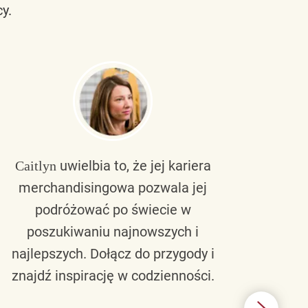
y.
uwielbia to, że jej kariera
Caitlyn
Bra
merchandisingowa pozwala jej
lu
podróżować po świecie w
ku
poszukiwaniu najnowszych i
zaw
najlepszych. Dołącz do przygody i
nie 
znajdź inspirację w codzienności.
l
świ