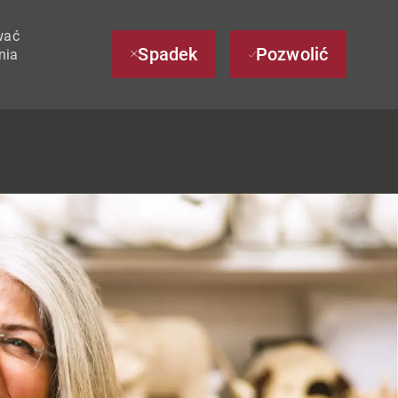
wać
Spadek
Pozwolić
nia