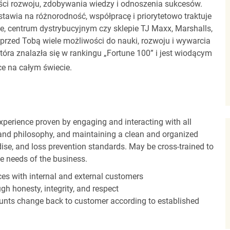
ci rozwoju, zdobywania wiedzy i odnoszenia sukcesów.
stawia na różnorodność, współpracę i priorytetowo traktuje
ze, centrum dystrybucyjnym czy sklepie TJ Maxx, Marshalls,
rzed Tobą wiele możliwości do nauki, rozwoju i wywarcia
óra znalazła się w rankingu „Fortune 100” i jest wiodącym
e na całym świecie.
experience proven by engaging and interacting with all
and philosophy, and maintaining a clean and organized
ise, and loss prevention standards. May be cross-trained to
he needs of the business.
es with internal and external customers
gh honesty, integrity, and respect
unts change back to customer according to established