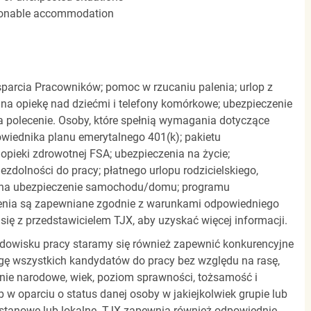
easonable accommodation
parcia Pracowników; pomoc w rzucaniu palenia; urlop z
 na opiekę nad dziećmi i telefony komórkowe; ubezpieczenie
a polecenie. Osoby, które spełnią wymagania dotyczące
powiednika planu emerytalnego 401(k); pakietu
pieki zdrowotnej FSA; ubezpieczenia na życie;
zdolności do pracy; płatnego urlopu rodzicielskiego,
 na ubezpieczenie samochodu/domu; programu
zenia są zapewniane zgodnie z warunkami odpowiedniego
się z przedstawicielem TJX, aby uzyskać więcej informacji.
rodowisku pracy staramy się również zapewnić konkurencyjne
gę wszystkich kandydatów do pracy bez względu na rasę,
dzenie narodowe, wiek, poziom sprawności, tożsamość i
b w oparciu o status danej osoby w jakiejkolwiek grupie lub
, stanowe lub lokalne. TJX zapewnia również odpowiednie