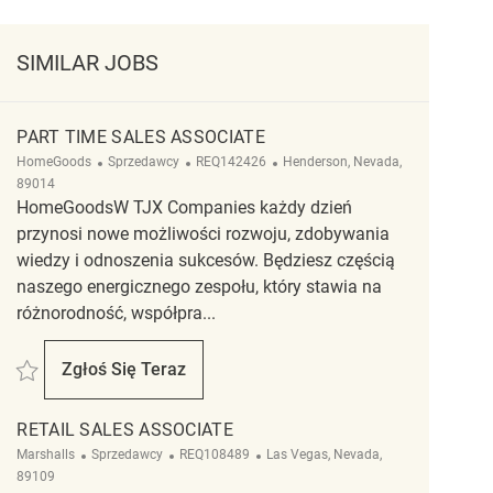
SIMILAR JOBS
PART TIME SALES ASSOCIATE
Kategoria
ReqId
Lokalizacja
HomeGoods
Sprzedawcy
REQ142426
Henderson, Nevada,
89014
HomeGoodsW TJX Companies każdy dzień
przynosi nowe możliwości rozwoju, zdobywania
wiedzy i odnoszenia sukcesów. Będziesz częścią
naszego energicznego zespołu, który stawia na
różnorodność, współpra...
Zapisać Part Time Sales Associate REQ142426
Zgłoś Się Teraz
Part Time Sales Associate
RETAIL SALES ASSOCIATE
Kategoria
ReqId
Lokalizacja
Marshalls
Sprzedawcy
REQ108489
Las Vegas, Nevada,
89109