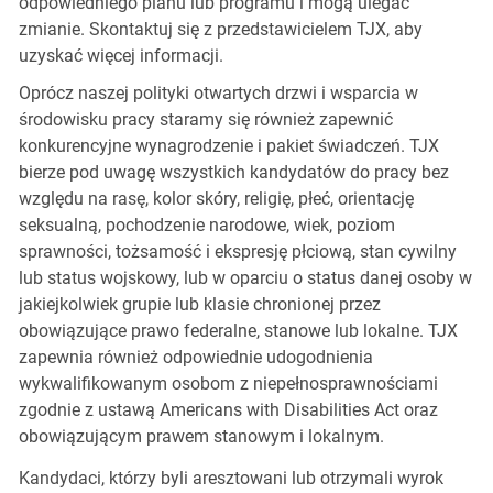
odpowiedniego planu lub programu i mogą ulegać
zmianie. Skontaktuj się z przedstawicielem TJX, aby
uzyskać więcej informacji.
Oprócz naszej polityki otwartych drzwi i wsparcia w
środowisku pracy staramy się również zapewnić
konkurencyjne wynagrodzenie i pakiet świadczeń. TJX
bierze pod uwagę wszystkich kandydatów do pracy bez
względu na rasę, kolor skóry, religię, płeć, orientację
seksualną, pochodzenie narodowe, wiek, poziom
sprawności, tożsamość i ekspresję płciową, stan cywilny
lub status wojskowy, lub w oparciu o status danej osoby w
jakiejkolwiek grupie lub klasie chronionej przez
obowiązujące prawo federalne, stanowe lub lokalne. TJX
zapewnia również odpowiednie udogodnienia
wykwalifikowanym osobom z niepełnosprawnościami
zgodnie z ustawą Americans with Disabilities Act oraz
obowiązującym prawem stanowym i lokalnym.
Kandydaci, którzy byli aresztowani lub otrzymali wyrok