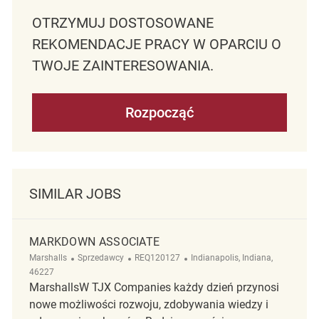
OTRZYMUJ DOSTOSOWANE
REKOMENDACJE PRACY W OPARCIU O
TWOJE ZAINTERESOWANIA.
Rozpocząć
SIMILAR JOBS
MARKDOWN ASSOCIATE
Kategoria
ReqId
Lokalizacja
Marshalls
Sprzedawcy
REQ120127
Indianapolis, Indiana,
46227
MarshallsW TJX Companies każdy dzień przynosi
nowe możliwości rozwoju, zdobywania wiedzy i