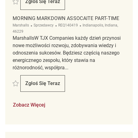
Zgłoś Się Teraz
Merchandise Associate
MORNING MARKDOWN ASSOCAITE PART-TIME
Kategoria
ReqId
Lokalizacja
Marshalls
Sprzedawcy
REQ140419
Indianapolis, Indiana,
46229
MarshallsW TJX Companies każdy dzień przynosi
nowe możliwości rozwoju, zdobywania wiedzy i
odnoszenia sukcesów. Będziesz częścią naszego
energicznego zespołu, który stawia na
różnorodność, współpra...
Zapisać Morning Markdown Assocaite Part-Time REQ140419
Zgłoś Się Teraz
Morning Markdown Assocaite Part-Time
Zobacz Więcej