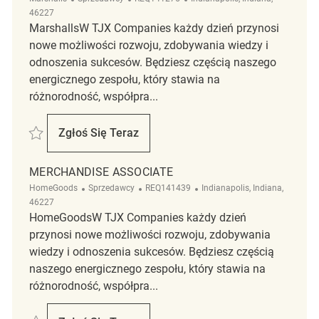
46227
MarshallsW TJX Companies każdy dzień przynosi
nowe możliwości rozwoju, zdobywania wiedzy i
odnoszenia sukcesów. Będziesz częścią naszego
energicznego zespołu, który stawia na
różnorodność, współpra...
Zapisać Backroom Associate REQ141275
Zgłoś Się Teraz
Backroom Associate
MERCHANDISE ASSOCIATE
Kategoria
ReqId
Lokalizacja
HomeGoods
Sprzedawcy
REQ141439
Indianapolis, Indiana,
46227
HomeGoodsW TJX Companies każdy dzień
przynosi nowe możliwości rozwoju, zdobywania
wiedzy i odnoszenia sukcesów. Będziesz częścią
naszego energicznego zespołu, który stawia na
różnorodność, współpra...
Zapisać Merchandise Associate REQ141439