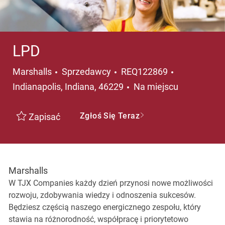
LPD
Kategoria
Lokalizacja
Marshalls
Sprzedawcy
REQ122869
Indianapolis, Indiana, 46229
Na miejscu
Zgłoś Się Teraz
Zapisać
Marshalls
W TJX Companies każdy dzień przynosi nowe możliwości
rozwoju, zdobywania wiedzy i odnoszenia sukcesów.
Będziesz częścią naszego energicznego zespołu, który
stawia na różnorodność, współpracę i priorytetowo