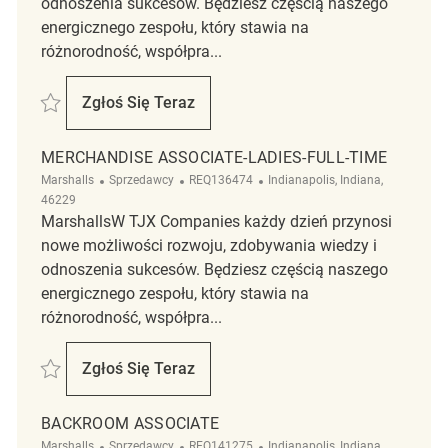
odnoszenia sukcesów. Będziesz częścią naszego
energicznego zespołu, który stawia na
różnorodność, współpra...
Zapisać Markdown Associate REQ120127
Zgłoś Się Teraz
Markdown Associate
MERCHANDISE ASSOCIATE-LADIES-FULL-TIME
Kategoria
ReqId
Lokalizacja
Marshalls
Sprzedawcy
REQ136474
Indianapolis, Indiana,
46229
MarshallsW TJX Companies każdy dzień przynosi
nowe możliwości rozwoju, zdobywania wiedzy i
odnoszenia sukcesów. Będziesz częścią naszego
energicznego zespołu, który stawia na
różnorodność, współpra...
Zapisać Merchandise Associate-Ladies-Full-Time REQ136474
Zgłoś Się Teraz
Merchandise Associate-Ladies-Full-Time
BACKROOM ASSOCIATE
Kategoria
ReqId
Lokalizacja
Marshalls
Sprzedawcy
REQ141275
Indianapolis, Indiana,