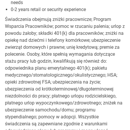
needs
0-2 years retail or security experience
Świadczenia obejmują zniżki pracownicze; Program
Wsparcia Pracowników; pomoc w rzucaniu palenia; urlop z
powodu żałoby; składki 401(k) dla pracowników; zniżki na
opiekę nad dziećmi i telefony komórkowe; ubezpieczenie
zwierząt domowych i prawne; unię kredytową; premie za
polecenie. Osoby, które spełnią wymagania dotyczące
stażu pracy lub godzin, kwalifikują się również do:
odpowiednika planu emerytalnego 401(k); pakietu
medycznego/stomatologicznego/okulistycznego; HSA;
opieki zdrowotnej FSA; ubezpieczenia na życie;
ubezpieczenia od krótkoterminowej/długoterminowej
niezdolności do pracy; płatnego urlopu rodzicielskiego,
płatnego urlop wypoczynkowego/zdrowotnego; zniżek na
ubezpieczenie samochodu/domu; programu
stypendialnego; pomocy w adopcji. Wszystkie
świadczenia są zapewniane zgodnie z warunkami