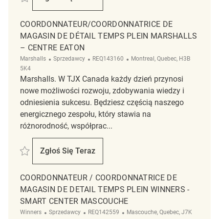
Coordonnateur / Coordonnatrice De Magasin
COORDONNATEUR/COORDONNATRICE DE
MAGASIN DE DÉTAIL TEMPS PLEIN MARSHALLS
– CENTRE EATON
Kategoria
ReqId
Lokalizacja
Marshalls
Sprzedawcy
REQ143160
Montreal, Quebec, H3B
5K4
Marshalls. W TJX Canada każdy dzień przynosi
nowe możliwości rozwoju, zdobywania wiedzy i
odniesienia sukcesu. Będziesz częścią naszego
energicznego zespołu, który stawia na
różnorodność, współprac...
Zapisać Coordonnateur/Coordonnatrice de Magasin de Détail Temps Pl
Zgłoś Się Teraz
Coordonnateur/Coordonnatrice De Magasin 
COORDONNATEUR / COORDONNATRICE DE
MAGASIN DE DETAIL TEMPS PLEIN WINNERS -
SMART CENTER MASCOUCHE
Kategoria
ReqId
Lokalizacja
Winners
Sprzedawcy
REQ142559
Mascouche, Quebec, J7K