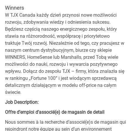
Winners
W TJX Canada każdy dzień przynosi nowe możliwości
rozwoju, zdobywania wiedzy i odniesienia sukcesu.
Będziesz częścią naszego energicznego zespołu, który
stawia na różnorodność, współpracę i priorytetowo
traktuje Twój rozwój. Niezależnie od tego, czy pracujesz w
naszym centrum dystrybucyjnym, biurze czy sklepie
WINNERS, HomeSense lub Marshalls, przed Tobą wiele
możliwości do nauki, rozwoju i wywarcia pozytywnego
wpływu. Dołącz do zespołu TJX – firmy, która znalazła się
w rankingu „Fortune 100” i jest wiodącym sprzedawcą
detalicznym działającym w modelu off-price na całym
świecie.
Job Description:
Offre d’emploi d’associé(e) de magasin de detail
Nous sommes à la recherche d’associé(e)s de magasin qui
rejoindront notre équipe au sein d’un environnement