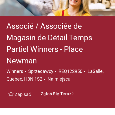
Associé / Associée de
Magasin de Détail Temps
Partiel Winners - Place
Newman
Kategoria
Lokalizacja
Winners
Sprzedawcy
REQ122950
LaSalle,
Quebec, H8N 1S2
Na miejscu
Zgłoś Się Teraz
Zapisać