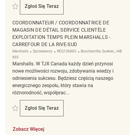
Zapisać Coordonnateur/ Coordonnatrice de magasin de Détail Temps P
Zgłoś Się Teraz
Coordonnateur/ Coordonnatrice De Magasin
COORDONNATEUR / COORDONNATRICE DE
MAGASIN DE DÉTAIL SERVICE CLIENTÈLE
EXPLOITATION TEMPS PLEIN MARSHALLS -
CARREFOUR DE LA RIVE-SUD
Kategoria
ReqId
Lokalizacja
Marshalls
Sprzedawcy
REQ136883
Boucherville, Quebec, J4B
8S5
Marshalls. W TJX Canada każdy dzień przynosi
nowe możliwości rozwoju, zdobywania wiedzy i
odniesienia sukcesu. Będziesz częścią naszego
energicznego zespołu, który stawia na
różnorodność, współprac...
Zapisać Coordonnateur / Coordonnatrice de magasin de Détail Service C
Zgłoś Się Teraz
Coordonnateur / Coordonnatrice De Magasin 
Zobacz Więcej