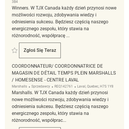
3B4
Winners. W TJX Canada każdy dzień przynosi nowe
możliwości rozwoju, zdobywania wiedzy i
odniesienia sukcesu. Będziesz częścią naszego
energicznego zespołu, który stawia na
różnorodność, współpracę ...
Zapisać Coordonnateur / Coordonnatrice de magasin de detail Temps 
Zgłoś Się Teraz
Coordonnateur / Coordonnatrice De Magasi
COORDONNATEUR/ COORDONNATRICE DE
MAGASIN DE DÉTAIL TEMPS PLEIN MARSHALLS
/ HOMESENSE - CENTRE LAVAL
Kategoria
ReqId
Lokalizacja
Marshalls
Sprzedawcy
REQ142761
Laval, Quebec, H7S 1Y8
Marshalls. W TJX Canada każdy dzień przynosi
nowe możliwości rozwoju, zdobywania wiedzy i
odniesienia sukcesu. Będziesz częścią naszego
energicznego zespołu, który stawia na
różnorodność, współprac...