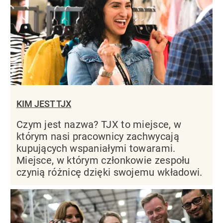
KIM JEST TJX
Czym jest nazwa? TJX to miejsce, w
którym nasi pracownicy zachwycają
kupujących wspaniałymi towarami.
Miejsce, w którym członkowie zespołu
czynią różnicę dzięki swojemu wkładowi.