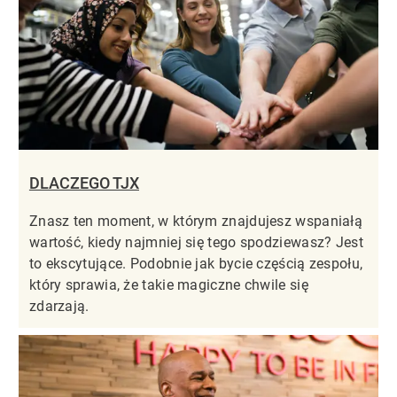
DLACZEGO TJX
Znasz ten moment, w którym znajdujesz wspaniałą
wartość, kiedy najmniej się tego spodziewasz? Jest
to ekscytujące. Podobnie jak bycie częścią zespołu,
który sprawia, że takie magiczne chwile się
zdarzają.