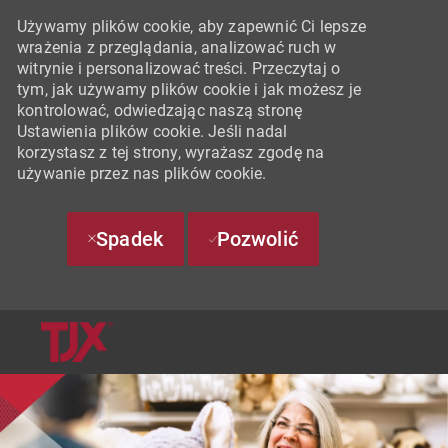
Używamy plików cookie, aby zapewnić Ci lepsze
wrażenia z przeglądania, analizować ruch w
witrynie i personalizować treści. Przeczytaj o
tym, jak używamy plików cookie i jak możesz je
kontrolować, odwiedzając naszą stronę
Ustawienia plików cookie. Jeśli nadal
korzystasz z tej strony, wyrażasz zgodę na
używanie przez nas plików cookie.
Spadek
Pozwolić
SKIP TO MAIN CONTENT
-