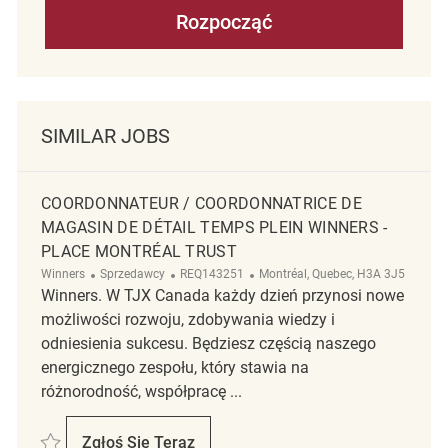
Rozpocząć
SIMILAR JOBS
COORDONNATEUR / COORDONNATRICE DE
MAGASIN DE DÉTAIL TEMPS PLEIN WINNERS -
PLACE MONTRÉAL TRUST
Kategoria
ReqId
Lokalizacja
Winners
Sprzedawcy
REQ143251
Montréal, Quebec, H3A 3J5
Winners. W TJX Canada każdy dzień przynosi nowe
możliwości rozwoju, zdobywania wiedzy i
odniesienia sukcesu. Będziesz częścią naszego
energicznego zespołu, który stawia na
różnorodność, współpracę ...
Zapisać Coordonnateur / Coordonnatrice de magasin de Détail Temps p
Zgłoś Się Teraz