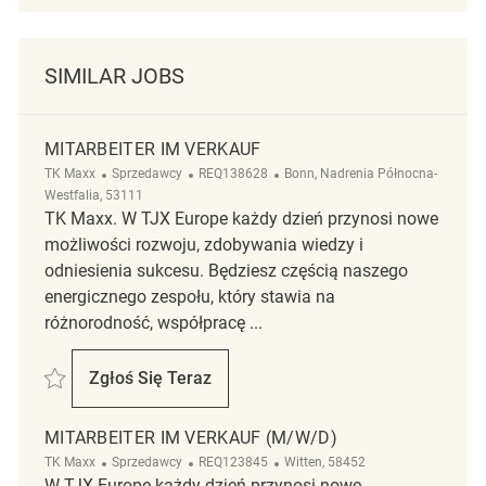
SIMILAR JOBS
MITARBEITER IM VERKAUF
Kategoria
ReqId
Lokalizacja
TK Maxx
Sprzedawcy
REQ138628
Bonn, Nadrenia Północna-
Westfalia, 53111
TK Maxx. W TJX Europe każdy dzień przynosi nowe
możliwości rozwoju, zdobywania wiedzy i
odniesienia sukcesu. Będziesz częścią naszego
energicznego zespołu, który stawia na
różnorodność, współpracę ...
Zapisać Mitarbeiter im Verkauf REQ138628
Zgłoś Się Teraz
Mitarbeiter Im Verkauf
MITARBEITER IM VERKAUF (M/W/D)
Kategoria
ReqId
Lokalizacja
TK Maxx
Sprzedawcy
REQ123845
Witten, 58452
W TJX Europe każdy dzień przynosi nowe