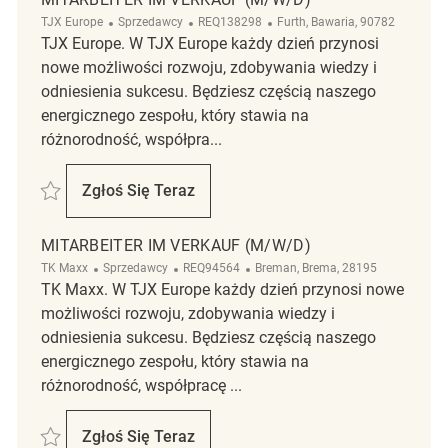
Kategoria
ReqId
Lokalizacja
TJX Europe
Sprzedawcy
REQ138298
Furth, Bawaria, 90782
TJX Europe. W TJX Europe każdy dzień przynosi
nowe możliwości rozwoju, zdobywania wiedzy i
odniesienia sukcesu. Będziesz częścią naszego
energicznego zespołu, który stawia na
różnorodność, współpra...
Zapisać Mitarbeiter im Verkauf (m/w/d) REQ138298
Zgłoś Się Teraz
Mitarbeiter Im Verkauf (m/w/d)
MITARBEITER IM VERKAUF (M/W/D)
Kategoria
ReqId
Lokalizacja
TK Maxx
Sprzedawcy
REQ94564
Breman, Brema, 28195
TK Maxx. W TJX Europe każdy dzień przynosi nowe
możliwości rozwoju, zdobywania wiedzy i
odniesienia sukcesu. Będziesz częścią naszego
energicznego zespołu, który stawia na
różnorodność, współpracę ...
Zapisać Mitarbeiter im Verkauf (m/w/d) REQ94564
Zgłoś Się Teraz
Mitarbeiter Im Verkauf (m/w/d)