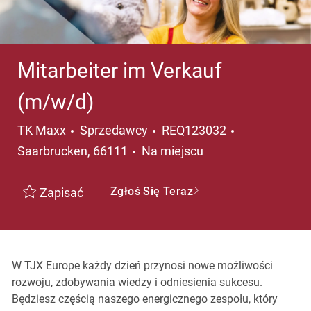
Mitarbeiter im Verkauf
(m/w/d)
Kategoria
Lokalizacja
TK Maxx
Sprzedawcy
REQ123032
Saarbrucken, 66111
Na miejscu
Zgłoś Się Teraz
Zapisać
W TJX Europe każdy dzień przynosi nowe możliwości
rozwoju, zdobywania wiedzy i odniesienia sukcesu.
Będziesz częścią naszego energicznego zespołu, który