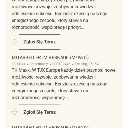
możliwości rozwoju, zdobywania wiedzy i
odniesienia sukcesu. Będziesz częścią naszego
energicznego zespołu, który stawia na
różnorodność, współpracę i prioryt...
Zapisać Mitarbeiter im Verkauf (m/w/d) REQ123845
Zgłoś Się Teraz
Mitarbeiter Im Verkauf (m/w/d)
MITARBEITER IM VERKAUF (M/W/D)
Kategoria
ReqId
Lokalizacja
TK Maxx
Sprzedawcy
REQ132446
Freising, 85354
TK Maxx. W TJX Europe każdy dzień przynosi nowe
możliwości rozwoju, zdobywania wiedzy i
odniesienia sukcesu. Będziesz częścią naszego
energicznego zespołu, który stawia na
różnorodność, współpracę ...
Zapisać Mitarbeiter im Verkauf (m/w/d) REQ132446
Zgłoś Się Teraz
Mitarbeiter Im Verkauf (m/w/d)
MITARBEITER IM VERKAUF (M/W/D)