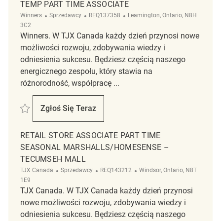
TEMP PART TIME ASSOCIATE
Kategoria
ReqId
Lokalizacja
Winners
Sprzedawcy
REQ137358
Leamington, Ontario, N8H
3C2
Winners. W TJX Canada każdy dzień przynosi nowe
możliwości rozwoju, zdobywania wiedzy i
odniesienia sukcesu. Będziesz częścią naszego
energicznego zespołu, który stawia na
różnorodność, współpracę ...
Zapisać Temp part time Associate REQ137358
Zgłoś Się Teraz
Temp Part Time Associate
RETAIL STORE ASSOCIATE PART TIME
SEASONAL MARSHALLS/HOMESENSE –
TECUMSEH MALL
Kategoria
ReqId
Lokalizacja
TJX Canada
Sprzedawcy
REQ143212
Windsor, Ontario, N8T
1E9
TJX Canada. W TJX Canada każdy dzień przynosi
nowe możliwości rozwoju, zdobywania wiedzy i
odniesienia sukcesu. Będziesz częścią naszego