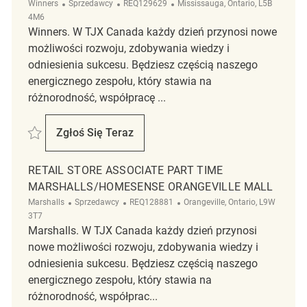
Kategoria
ReqId
Lokalizacja
Winners
Sprzedawcy
REQ129629
Mississauga, Ontario, L5B
4M6
Winners. W TJX Canada każdy dzień przynosi nowe
możliwości rozwoju, zdobywania wiedzy i
odniesienia sukcesu. Będziesz częścią naszego
energicznego zespołu, który stawia na
różnorodność, współpracę ...
Zapisać Part Time Sales Associate REQ129629
Zgłoś Się Teraz
Part Time Sales Associate
RETAIL STORE ASSOCIATE PART TIME
MARSHALLS/HOMESENSE ORANGEVILLE MALL
Kategoria
ReqId
Lokalizacja
Marshalls
Sprzedawcy
REQ128881
Orangeville, Ontario, L9W
3T7
Marshalls. W TJX Canada każdy dzień przynosi
nowe możliwości rozwoju, zdobywania wiedzy i
odniesienia sukcesu. Będziesz częścią naszego
energicznego zespołu, który stawia na
różnorodność, współprac...