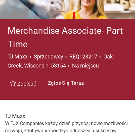
Merchandise Associate- Part
Time
Kategoria
Lokalizacja
TJ Maxx
Sprzedawcy
REQ123217
Oak
Creek, Wisconsin, 53154
Na miejscu
Zgłoś Się Teraz
Zapisać
TJ Maxx
W TJX Companies każdy dzień przynosi nowe możliwości
rozwoju, zdobywania wiedzy i odnoszenia sukcesów.