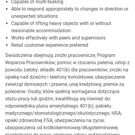
Capable of multi-tasking
Able to respond appropriately to changes in direction or
unexpected situations
Capable of lifting heavy objects with or without
reasonable accommodation
Works effectively with peers and supervisors
Retail customer experience preferred
Świadczenia obejmują zniżki pracownicze; Program
Wsparcia Pracowników; pomoc w rzucaniu palenia; urlop z
powodu żałoby; składki 401(k) dla pracowników; zniżki na
opiekę nad dziećmi i telefony komórkowe; ubezpieczenie
zwierząt domowych i prawne; unię kredytową; premie za
polecenie. Osoby, które spełnią wymagania dotyczące
stażu pracy lub godzin, kwalifikują się również do:
odpowiednika planu emerytalnego 401(k); pakietu
medycznego/stomatologicznego/okulistycznego; HSA;
opieki zdrowotnej FSA; ubezpieczenia na życie;
ubezpieczenia od krótkoterminowej/długoterminowej
niezdolności do pracy; płatnego urlopu rodzicielskiego,