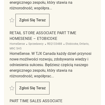
energicznego zespołu, który stawia na
różnorodność, współpra...
Zapisać Retail Store Associate Part Time Seasonal Marshalls/HomeS
Zgłoś Się Teraz
Retail Store Associate Part Time Season
RETAIL STORE ASSOCIATE PART TIME
HOMESENSE – ETOBICOKE
Kategoria
ReqId
Lokalizacja
HomeSense
Sprzedawcy
REQ133488
Etobicoke, Ontario,
M9C 5H5
HomeSense. W TJX Canada każdy dzień przynosi
nowe możliwości rozwoju, zdobywania wiedzy i
odniesienia sukcesu. Będziesz częścią naszego
energicznego zespołu, który stawia na
różnorodność, współprac...
Zapisać Retail Store Associate Part Time HomeSense – Etobicoke REQ
Zgłoś Się Teraz
Retail Store Associate Part Time HomeSen
PART TIME SALES ASSOCIATE