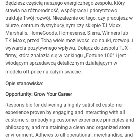
Będziesz częścią naszego energicznego zespołu, który
stawia na różnorodność, współpracę i priorytetowo
traktuje Twój rozwój. Niezależnie od tego, czy pracujesz w
biurze, centrum dystrybucyjnym czy sklepie TJ Maxx,
Marshalls, HomeGoods, Homesense, Sierra, Winners lub
TK Maxx, przed Tobą wiele możliwości do nauki, rozwoju i
wywarcia pozytywnego wpływu. Dołącz do zespołu TJX –
firmy, która znalazła się w rankingu „Fortune 100” i jest
wiodącym sprzedawcą detalicznym działającym w
modelu off-price na całym świecie.
Opis stanowiska:
Opportunity: Grow Your Career
Responsible for delivering a highly satisfied customer
experience proven by engaging and interacting with all
customers, embodying customer experience principles and
philosophy, and maintaining a clean and organized store
environment. Adheres to all operational, merchandise, and