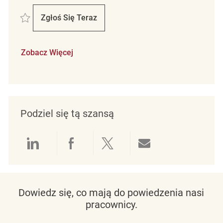
Zapisać Retail Store Associate Part Time Marshalls/Homesense Orange
Zgłoś Się Teraz
Retail Store Associate Part Time Marshall
Zobacz Więcej
Podziel się tą szansą
Udostępnianie przez LinkedIn
Udostępnianie przez Facebo
Udostępnij przez Twit
Udostępnianie 
Dowiedz się, co mają do powiedzenia nasi
pracownicy.