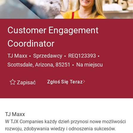
Customer Engagement
Coordinator
Kategoria
Lokalizacja
TJ Maxx
Sprzedawcy
REQ123393
Scottsdale, Arizona, 85251
Na miejscu
Zgłoś Się Teraz
Zapisać
TJ Maxx
W TJX Companies każdy dzień przynosi nowe możliwości
rozwoju, zdobywania wiedzy i odnoszenia sukcesów.