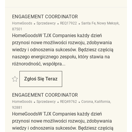
ENGAGEMENT COORDINATOR
Kategoria
ReqId
Lokalizacja
HomeGoods
Sprzedawcy
REQ17922
Santa Fe, Nowy Meksyk,
87501
HomeGoodsW TJX Companies każdy dzień
przynosi nowe możliwości rozwoju, zdobywania
wiedzy i odnoszenia sukcesów. Będziesz częścią
naszego energicznego zespołu, który stawia na
różnorodność, współpra...
Zapisać Engagement Coordinator REQ17922
Zgłoś Się Teraz
Engagement Coordinator
ENGAGEMENT COORDINATOR
Kategoria
ReqId
Lokalizacja
HomeGoods
Sprzedawcy
REQ49762
Corona, Kalifornia,
92881
HomeGoodsW TJX Companies każdy dzień
przynosi nowe możliwości rozwoju, zdobywania
wiedzy i odnoszenia sukcesów. Będziesz częścią