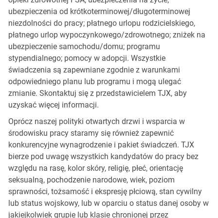
ubezpieczenia od krótkoterminowej/długoterminowej
niezdolności do pracy; płatnego urlopu rodzicielskiego,
płatnego urlop wypoczynkowego/zdrowotnego; zniżek na
ubezpieczenie samochodu/domu; programu
stypendialnego; pomocy w adopcji. Wszystkie
świadczenia są zapewniane zgodnie z warunkami
odpowiedniego planu lub programu i mogą ulegać
zmianie. Skontaktuj się z przedstawicielem TJX, aby
uzyskać więcej informacji.
Oprócz naszej polityki otwartych drzwi i wsparcia w
środowisku pracy staramy się również zapewnić
konkurencyjne wynagrodzenie i pakiet świadczeń. TJX
bierze pod uwagę wszystkich kandydatów do pracy bez
względu na rasę, kolor skóry, religię, płeć, orientację
seksualną, pochodzenie narodowe, wiek, poziom
sprawności, tożsamość i ekspresję płciową, stan cywilny
lub status wojskowy, lub w oparciu o status danej osoby w
jakiejkolwiek grupie lub klasie chronionej przez