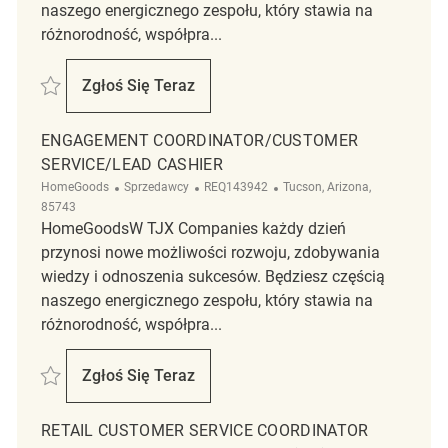
naszego energicznego zespołu, który stawia na
różnorodność, współpra...
Zapisać Engagement Coordinator REQ49762
Zgłoś Się Teraz
Engagement Coordinator
ENGAGEMENT COORDINATOR/CUSTOMER
SERVICE/LEAD CASHIER
Kategoria
ReqId
Lokalizacja
HomeGoods
Sprzedawcy
REQ143942
Tucson, Arizona,
85743
HomeGoodsW TJX Companies każdy dzień
przynosi nowe możliwości rozwoju, zdobywania
wiedzy i odnoszenia sukcesów. Będziesz częścią
naszego energicznego zespołu, który stawia na
różnorodność, współpra...
Zapisać Engagement Coordinator/Customer Service/Lead Cashier REQ
Zgłoś Się Teraz
Engagement Coordinator/Customer Servic
RETAIL CUSTOMER SERVICE COORDINATOR