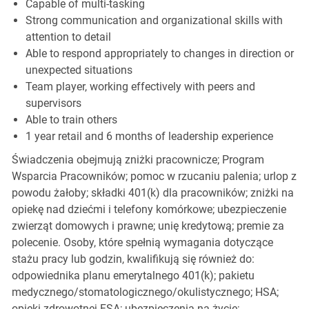
Capable of multi-tasking
Strong communication and organizational skills with
attention to detail
Able to respond appropriately to changes in direction or
unexpected situations
Team player, working effectively with peers and
supervisors
Able to train others
1 year retail and 6 months of leadership experience
Świadczenia obejmują zniżki pracownicze; Program
Wsparcia Pracowników; pomoc w rzucaniu palenia; urlop z
powodu żałoby; składki 401(k) dla pracowników; zniżki na
opiekę nad dziećmi i telefony komórkowe; ubezpieczenie
zwierząt domowych i prawne; unię kredytową; premie za
polecenie. Osoby, które spełnią wymagania dotyczące
stażu pracy lub godzin, kwalifikują się również do:
odpowiednika planu emerytalnego 401(k); pakietu
medycznego/stomatologicznego/okulistycznego; HSA;
opieki zdrowotnej FSA; ubezpieczenia na życie;