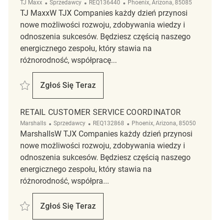
Kategoria
ReqId
Lokalizacja
TJ Maxx
Sprzedawcy
REQ136440
Phoenix, Arizona, 85085
TJ MaxxW TJX Companies każdy dzień przynosi
nowe możliwości rozwoju, zdobywania wiedzy i
odnoszenia sukcesów. Będziesz częścią naszego
energicznego zespołu, który stawia na
różnorodność, współpracę...
Zapisać Retail Customer Service Coordinator REQ136440
Zgłoś Się Teraz
Retail Customer Service Coordinator
RETAIL CUSTOMER SERVICE COORDINATOR
Kategoria
ReqId
Lokalizacja
Marshalls
Sprzedawcy
REQ132868
Phoenix, Arizona, 85050
MarshallsW TJX Companies każdy dzień przynosi
nowe możliwości rozwoju, zdobywania wiedzy i
odnoszenia sukcesów. Będziesz częścią naszego
energicznego zespołu, który stawia na
różnorodność, współpra...
Zapisać Retail Customer Service Coordinator REQ132868
Zgłoś Się Teraz
Retail Customer Service Coordinator