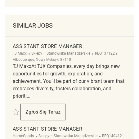
SIMILAR JOBS
ASSISTANT STORE MANAGER
Kategoria
ReqId
Lokalizacja
TJ Maxx
Sklepy – Stanowiska Manadżerskie
REQ137122
Albuquerque, Nowy Meksyk, 87110
TJ MaxxAt TJX Companies, every day brings new
opportunities for growth, exploration, and
achievement. You’ll be part of our vibrant team that
embraces diversity, fosters collaboration, and
prioriti...
Zapisać Assistant Store Manager REQ137122
Zgłoś Się Teraz
Assistant Store Manager
ASSISTANT STORE MANAGER
Kategoria
ReqId
HomeGoods
Sklepy – Stanowiska Manadżerskie
REQ140412