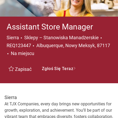
Assistant Store Manager
Kategoria
Sierra
Sklepy – Stanowiska Manadżerskie
Lokalizacja
REQ123447
Albuquerque, Nowy Meksyk, 87117
Na miejscu
Zgłoś Się Teraz
Zapisać
Sierra
At TJX Companies, every day brings new opportunities for
growth, exploration, and achievement. You’ll be part of our
vibrant team that embraces diversity, fosters collaboration,