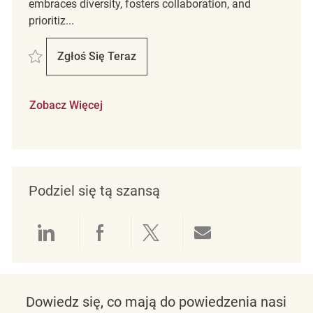
embraces diversity, fosters collaboration, and
prioritiz...
Zapisać Assistant Store Manager REQ122416
Zgłoś Się Teraz
Assistant Store Manager
Zobacz Więcej
Podziel się tą szansą
Udostępnianie przez LinkedIn
Udostępnianie przez Facebo
Udostępnij przez Twit
Udostępnianie 
Dowiedz się, co mają do powiedzenia nasi