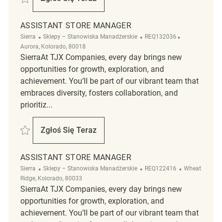
Assistant Store Manager
ASSISTANT STORE MANAGER
Kategoria
ReqId
Lokalizacja
Sierra
Sklepy – Stanowiska Manadżerskie
REQ132036
Aurora, Kolorado, 80018
SierraAt TJX Companies, every day brings new
opportunities for growth, exploration, and
achievement. You’ll be part of our vibrant team that
embraces diversity, fosters collaboration, and
prioritiz...
Zapisać Assistant Store Manager REQ132036
Zgłoś Się Teraz
Assistant Store Manager
ASSISTANT STORE MANAGER
Kategoria
ReqId
Lokalizacja
Sierra
Sklepy – Stanowiska Manadżerskie
REQ122416
Wheat
Ridge, Kolorado, 80033
SierraAt TJX Companies, every day brings new
opportunities for growth, exploration, and
achievement. You’ll be part of our vibrant team that