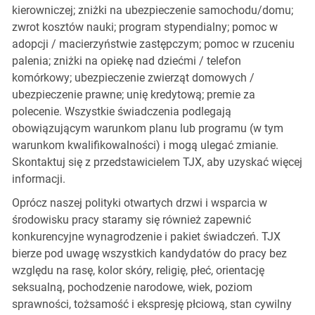
kierowniczej; zniżki na ubezpieczenie samochodu/domu;
zwrot kosztów nauki; program stypendialny; pomoc w
adopcji / macierzyństwie zastępczym; pomoc w rzuceniu
palenia; zniżki na opiekę nad dziećmi / telefon
komórkowy; ubezpieczenie zwierząt domowych /
ubezpieczenie prawne; unię kredytową; premie za
polecenie. Wszystkie świadczenia podlegają
obowiązującym warunkom planu lub programu (w tym
warunkom kwalifikowalności) i mogą ulegać zmianie.
Skontaktuj się z przedstawicielem TJX, aby uzyskać więcej
informacji.
Oprócz naszej polityki otwartych drzwi i wsparcia w
środowisku pracy staramy się również zapewnić
konkurencyjne wynagrodzenie i pakiet świadczeń. TJX
bierze pod uwagę wszystkich kandydatów do pracy bez
względu na rasę, kolor skóry, religię, płeć, orientację
seksualną, pochodzenie narodowe, wiek, poziom
sprawności, tożsamość i ekspresję płciową, stan cywilny