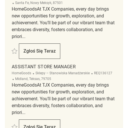
Lokalizacja
Santa Fe, Nowy Meksyk, 87501
HomeGoodsAt TJX Companies, every day brings
new opportunities for growth, exploration, and
achievement. You’ll be part of our vibrant team that
embraces diversity, fosters collaboration, and
priori...
Zapisać Assistant Store Manager REQ140412
Zgłoś Się Teraz
Assistant Store Manager
ASSISTANT STORE MANAGER
Kategoria
ReqId
HomeGoods
Sklepy – Stanowiska Manadżerskie
REQ136127
Lokalizacja
Midland, Teksas, 79705
HomeGoodsAt TJX Companies, every day brings
new opportunities for growth, exploration, and
achievement. You’ll be part of our vibrant team that
embraces diversity, fosters collaboration, and
priori...
Zapisać Assistant Store Manager REQ136127
Zgłoś Się Teraz