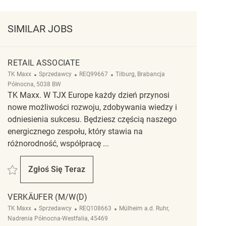
SIMILAR JOBS
RETAIL ASSOCIATE
Kategoria
ReqId
Lokalizacja
TK Maxx
Sprzedawcy
REQ99667
Tilburg, Brabancja
Północna, 5038 BW
TK Maxx. W TJX Europe każdy dzień przynosi
nowe możliwości rozwoju, zdobywania wiedzy i
odniesienia sukcesu. Będziesz częścią naszego
energicznego zespołu, który stawia na
różnorodność, współpracę ...
Zapisać Retail Associate REQ99667
Zgłoś Się Teraz
Retail Associate
VERKÄUFER (M/W(D)
Kategoria
ReqId
Lokalizacja
TK Maxx
Sprzedawcy
REQ108663
Mülheim a.d. Ruhr,
Nadrenia Północna-Westfalia, 45469