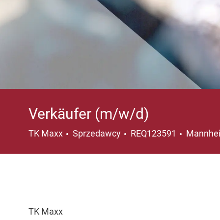
Verkäufer (m/w/d)
Kategoria
Lokaliza
TK Maxx
Sprzedawcy
REQ123591
Mannhei
TK Maxx