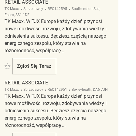
RETAIL ASSOCIATE
Kategoria
ReqId
Lokalizacja
TK Maxx
Sprzedawcy
REQ142595
Southend-on-Sea,
Essex, SS1 1DF
TK Maxx. W TJX Europe każdy dzień przynosi
nowe możliwości rozwoju, zdobywania wiedzy i
odniesienia sukcesu. Będziesz częścią naszego
energicznego zespołu, który stawia na
różnorodność, współpracę ...
Zapisać Retail Associate REQ142595
Zgłoś Się Teraz
Retail Associate
RETAIL ASSOCIATE
Kategoria
ReqId
Lokalizacja
TK Maxx
Sprzedawcy
REQ142951
Bexleyheath, DA6 7JN
TK Maxx. W TJX Europe każdy dzień przynosi
nowe możliwości rozwoju, zdobywania wiedzy i
odniesienia sukcesu. Będziesz częścią naszego
energicznego zespołu, który stawia na
różnorodność, współpracę ...