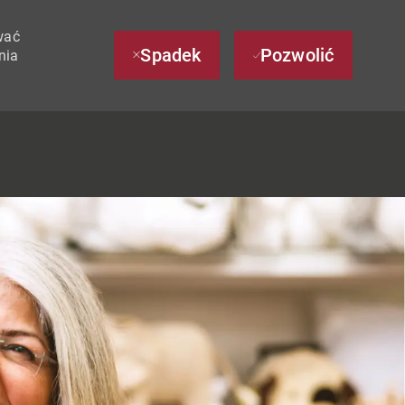
wać
Spadek
Pozwolić
nia