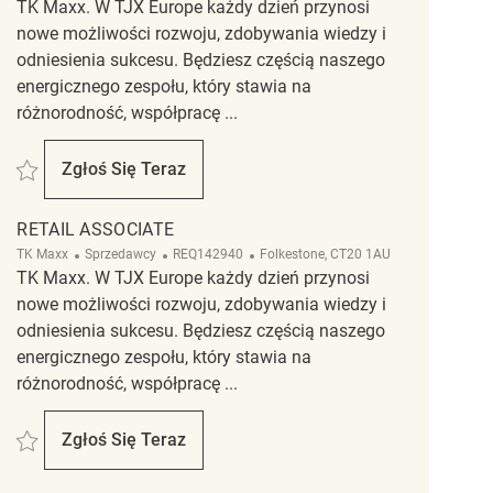
TK Maxx. W TJX Europe każdy dzień przynosi
nowe możliwości rozwoju, zdobywania wiedzy i
odniesienia sukcesu. Będziesz częścią naszego
energicznego zespołu, który stawia na
różnorodność, współpracę ...
Zapisać Verkäufer (m/w(d) REQ108663
Zgłoś Się Teraz
Verkäufer (m/w(d)
RETAIL ASSOCIATE
Kategoria
ReqId
Lokalizacja
TK Maxx
Sprzedawcy
REQ142940
Folkestone, CT20 1AU
TK Maxx. W TJX Europe każdy dzień przynosi
nowe możliwości rozwoju, zdobywania wiedzy i
odniesienia sukcesu. Będziesz częścią naszego
energicznego zespołu, który stawia na
różnorodność, współpracę ...
Zapisać Retail Associate REQ142940
Zgłoś Się Teraz
Retail Associate