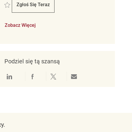
Zapisać Retail Associate REQ142951
Zgłoś Się Teraz
Retail Associate
Zobacz Więcej
Podziel się tą szansą
Udostępnianie przez LinkedIn
Udostępnianie przez Facebook
Udostępnij przez Twitter
Udostępnianie przez e-mail
y.