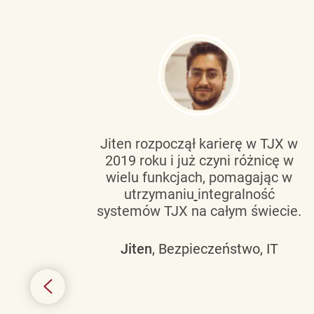
tującą
Jiten rozpoczął karierę w TJX w
2019 roku i już czyni różnicę w
wanie
wielu funkcjach, pomagając w
go
utrzymaniu
integralność
h
systemów TJX na całym świecie.
owym
Jiten
, Bezpieczeństwo, IT
 mogą
szych