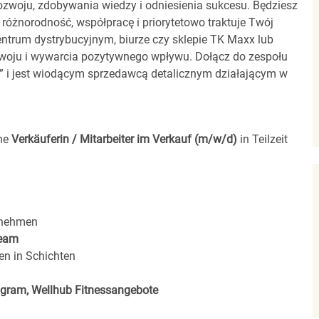
zwoju, zdobywania wiedzy i odniesienia sukcesu. Będziesz
 różnorodność, współpracę i priorytetowo traktuje Twój
entrum dystrybucyjnym, biurze czy sklepie TK Maxx lub
zwoju i wywarcia pozytywnego wpływu. Dołącz do zespołu
00” i jest wiodącym sprzedawcą detalicznym działającym w
ine
Verkäuferin / Mitarbeiter im Verkauf (m/w/d)
in Teilzeit
rnehmen
eam
en in Schichten
rogram, Wellhub Fitnessangebote