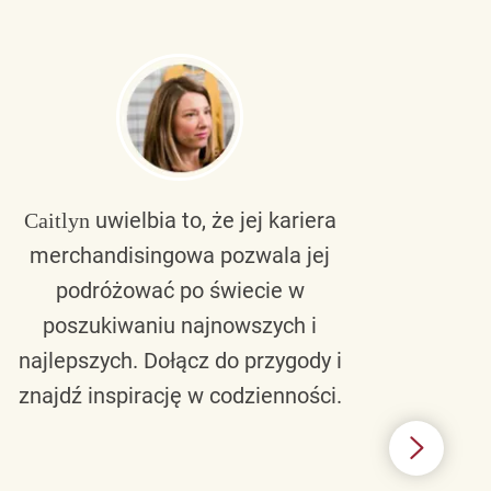
uwielbia to, że jej kariera
Caitlyn
Bra
merchandisingowa pozwala jej
lu
podróżować po świecie w
ku
poszukiwaniu najnowszych i
zaw
najlepszych. Dołącz do przygody i
nie 
znajdź inspirację w codzienności.
l
świ