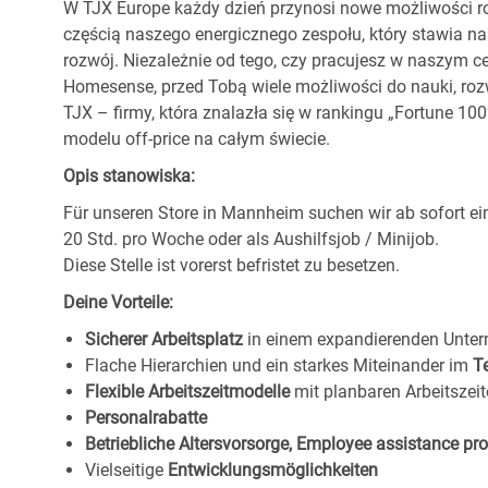
W TJX Europe każdy dzień przynosi nowe możliwości ro
częścią naszego energicznego zespołu, który stawia na
rozwój. Niezależnie od tego, czy pracujesz w naszym c
Homesense, przed Tobą wiele możliwości do nauki, ro
TJX – firmy, która znalazła się w rankingu „Fortune 1
modelu off-price na całym świecie.
Opis stanowiska:
Für unseren Store in Mannheim
suchen wir ab sofort e
20 Std. pro Woche oder als Aushilfsjob / Minijob.
Diese Stelle ist vorerst befristet zu besetzen.
Deine Vorteile:
Sicherer Arbeitsplatz
in einem expandierenden Unte
Flache Hierarchien und ein starkes Miteinander im
T
Flexible Arbeitszeitmodelle
mit planbaren Arbeitszeit
Personalrabatte
Betriebliche Altersvorsorge, Employee assistance p
Vielseitige
Entwicklungsmöglichkeiten