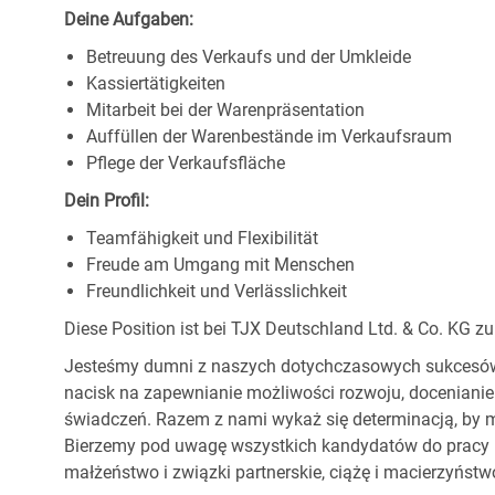
Deine Aufgaben:
Betreuung des Verkaufs und der Umkleide
Kassiertätigkeiten
Mitarbeit bei der Warenpräsentation
Auffüllen der Warenbestände im Verkaufsraum
Pflege der Verkaufsfläche
Dein Profil:
Teamfähigkeit und Flexibilität
Freude am Umgang mit Menschen
Freundlichkeit und Verlässlichkeit
Diese Position ist bei TJX Deutschland Ltd. & Co. KG zu
Jesteśmy dumni z naszych dotychczasowych sukcesów, 
nacisk na zapewnianie możliwości rozwoju, docenianie
świadczeń. Razem z nami wykaż się determinacją, by m
Bierzemy pod uwagę wszystkich kandydatów do pracy be
małżeństwo i związki partnerskie, ciążę i macierzyństwo,