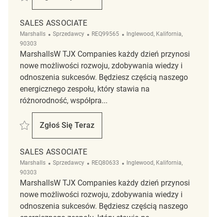
Sales Associate
SALES ASSOCIATE
Kategoria
ReqId
Lokalizacja
Marshalls
Sprzedawcy
REQ99565
Inglewood, Kalifornia,
90303
MarshallsW TJX Companies każdy dzień przynosi
nowe możliwości rozwoju, zdobywania wiedzy i
odnoszenia sukcesów. Będziesz częścią naszego
energicznego zespołu, który stawia na
różnorodność, współpra...
Zapisać sales associate REQ99565
Zgłoś Się Teraz
Sales Associate
SALES ASSOCIATE
Kategoria
ReqId
Lokalizacja
Marshalls
Sprzedawcy
REQ80633
Inglewood, Kalifornia,
90303
MarshallsW TJX Companies każdy dzień przynosi
nowe możliwości rozwoju, zdobywania wiedzy i
odnoszenia sukcesów. Będziesz częścią naszego