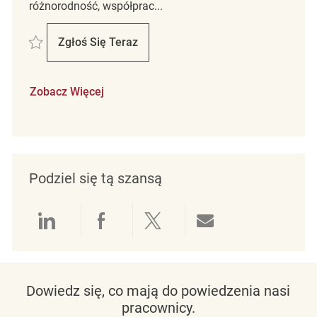
różnorodność, współprac...
Zapisać Retail Store Associate Part Time Marshalls/Homesense Fairvi
Zgłoś Się Teraz
Retail Store Associate Part Time Marshal
Zobacz Więcej
Podziel się tą szansą
Udostępnianie przez LinkedIn
Udostępnianie przez Facebo
Udostępnij przez Twit
Udostępnianie 
Dowiedz się, co mają do powiedzenia nasi
pracownicy.