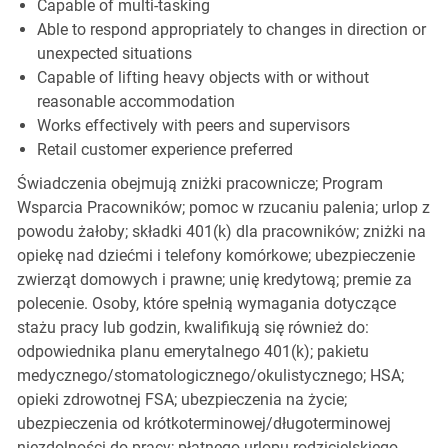
Capable of multi-tasking
Able to respond appropriately to changes in direction or
unexpected situations
Capable of lifting heavy objects with or without
reasonable accommodation
Works effectively with peers and supervisors
Retail customer experience preferred
Świadczenia obejmują zniżki pracownicze; Program
Wsparcia Pracowników; pomoc w rzucaniu palenia; urlop z
powodu żałoby; składki 401(k) dla pracowników; zniżki na
opiekę nad dziećmi i telefony komórkowe; ubezpieczenie
zwierząt domowych i prawne; unię kredytową; premie za
polecenie. Osoby, które spełnią wymagania dotyczące
stażu pracy lub godzin, kwalifikują się również do:
odpowiednika planu emerytalnego 401(k); pakietu
medycznego/stomatologicznego/okulistycznego; HSA;
opieki zdrowotnej FSA; ubezpieczenia na życie;
ubezpieczenia od krótkoterminowej/długoterminowej
niezdolności do pracy; płatnego urlopu rodzicielskiego,