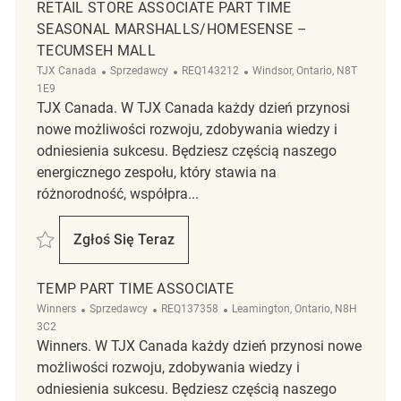
RETAIL STORE ASSOCIATE PART TIME
SEASONAL MARSHALLS/HOMESENSE –
TECUMSEH MALL
Kategoria
ReqId
Lokalizacja
TJX Canada
Sprzedawcy
REQ143212
Windsor, Ontario, N8T
1E9
TJX Canada. W TJX Canada każdy dzień przynosi
nowe możliwości rozwoju, zdobywania wiedzy i
odniesienia sukcesu. Będziesz częścią naszego
energicznego zespołu, który stawia na
różnorodność, współpra...
Zapisać Retail Store Associate Part Time Seasonal Marshalls/HomeS
Zgłoś Się Teraz
Retail Store Associate Part Time Season
TEMP PART TIME ASSOCIATE
Kategoria
ReqId
Lokalizacja
Winners
Sprzedawcy
REQ137358
Leamington, Ontario, N8H
3C2
Winners. W TJX Canada każdy dzień przynosi nowe
możliwości rozwoju, zdobywania wiedzy i
odniesienia sukcesu. Będziesz częścią naszego