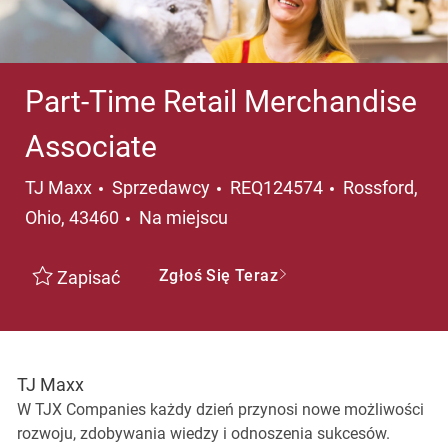
Part-Time Retail Merchandise
Associate
Kategoria
Lokalizacja
TJ Maxx
Sprzedawcy
REQ124574
Rossford,
Ohio, 43460
Na miejscu
Zgłoś Się Teraz
Zapisać
TJ Maxx
W TJX Companies każdy dzień przynosi nowe możliwości
rozwoju, zdobywania wiedzy i odnoszenia sukcesów.