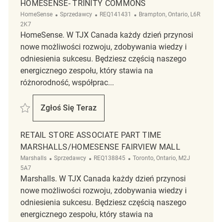
HOMESENSE- TRINITY COMMONS
Kategoria
ReqId
Lokalizacja
HomeSense
Sprzedawcy
REQ141431
Brampton, Ontario, L6R
2K7
HomeSense. W TJX Canada każdy dzień przynosi
nowe możliwości rozwoju, zdobywania wiedzy i
odniesienia sukcesu. Będziesz częścią naszego
energicznego zespołu, który stawia na
różnorodność, współprac...
Zapisać Retail Store Associate Part Time Homesense- Trinity Commo
Zgłoś Się Teraz
Retail Store Associate Part Time Homesen
RETAIL STORE ASSOCIATE PART TIME
MARSHALLS/HOMESENSE FAIRVIEW MALL
Kategoria
ReqId
Lokalizacja
Marshalls
Sprzedawcy
REQ138845
Toronto, Ontario, M2J
5A7
Marshalls. W TJX Canada każdy dzień przynosi
nowe możliwości rozwoju, zdobywania wiedzy i
odniesienia sukcesu. Będziesz częścią naszego
energicznego zespołu, który stawia na