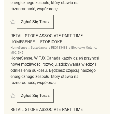
energicznego zespołu, który stawia na
różnorodność, współpracę ...
Zapisać Temp part time Associate REQ137358
Zgłoś Się Teraz
Temp Part Time Associate
RETAIL STORE ASSOCIATE PART TIME
HOMESENSE – ETOBICOKE
Kategoria
ReqId
Lokalizacja
HomeSense
Sprzedawcy
REQ133488
Etobicoke, Ontario,
M9C 5H5
HomeSense. W TJX Canada każdy dzień przynosi
nowe możliwości rozwoju, zdobywania wiedzy i
odniesienia sukcesu. Będziesz częścią naszego
energicznego zespołu, który stawia na
różnorodność, współprac...
Zapisać Retail Store Associate Part Time HomeSense – Etobicoke REQ
Zgłoś Się Teraz
Retail Store Associate Part Time HomeSen
RETAIL STORE ASSOCIATE PART TIME