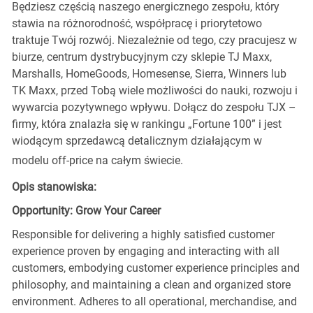
Będziesz częścią naszego energicznego zespołu, który
stawia na różnorodność, współpracę i priorytetowo
traktuje Twój rozwój. Niezależnie od tego, czy pracujesz w
biurze, centrum dystrybucyjnym czy sklepie TJ Maxx,
Marshalls, HomeGoods, Homesense, Sierra, Winners lub
TK Maxx, przed Tobą wiele możliwości do nauki, rozwoju i
wywarcia pozytywnego wpływu. Dołącz do zespołu TJX –
firmy, która znalazła się w rankingu „Fortune 100” i jest
wiodącym sprzedawcą detalicznym działającym w
modelu off-price na całym świecie.
Opis stanowiska:
Opportunity: Grow Your Career
Responsible for delivering a highly satisfied customer
experience proven by engaging and interacting with all
customers, embodying customer experience principles and
philosophy, and maintaining a clean and organized store
environment. Adheres to all operational, merchandise, and