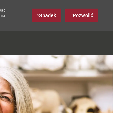
wać
Spadek
Pozwolić
nia