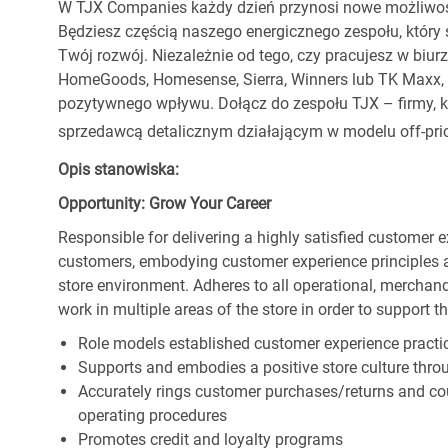
W TJX Companies każdy dzień przynosi nowe możliwoś
Będziesz częścią naszego energicznego zespołu, który 
Twój rozwój. Niezależnie od tego, czy pracujesz w biur
HomeGoods, Homesense, Sierra, Winners lub TK Maxx, p
pozytywnego wpływu. Dołącz do zespołu TJX – firmy, kt
sprzedawcą detalicznym działającym w modelu off-pric
Opis stanowiska:
Opportunity: Grow Your Career
Responsible for delivering a highly satisfied customer 
customers, embodying customer experience principles 
store environment. Adheres to all operational, merchand
work in multiple areas of the store in order to support t
Role models established customer experience practic
Supports and embodies a positive store culture throu
Accurately rings customer purchases/returns and co
operating procedures
Promotes credit and loyalty programs