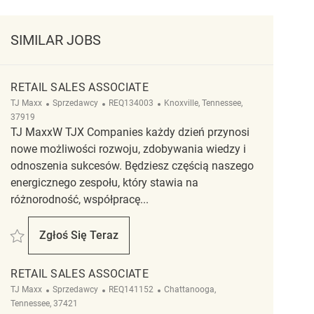
SIMILAR JOBS
RETAIL SALES ASSOCIATE
Kategoria
ReqId
Lokalizacja
TJ Maxx
Sprzedawcy
REQ134003
Knoxville, Tennessee,
37919
TJ MaxxW TJX Companies każdy dzień przynosi
nowe możliwości rozwoju, zdobywania wiedzy i
odnoszenia sukcesów. Będziesz częścią naszego
energicznego zespołu, który stawia na
różnorodność, współpracę...
Zapisać Retail Sales Associate REQ134003
Zgłoś Się Teraz
Retail Sales Associate
RETAIL SALES ASSOCIATE
Kategoria
ReqId
Lokalizacja
TJ Maxx
Sprzedawcy
REQ141152
Chattanooga,
Tennessee, 37421