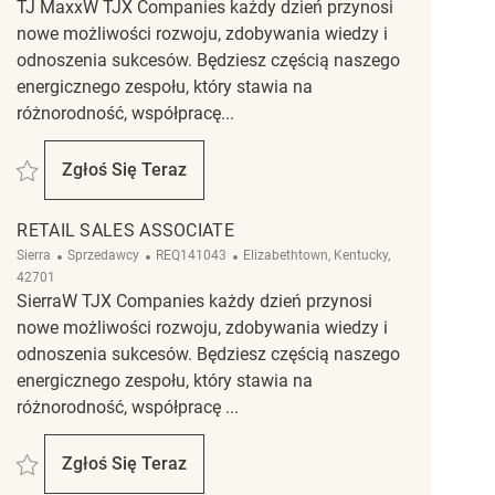
TJ MaxxW TJX Companies każdy dzień przynosi
nowe możliwości rozwoju, zdobywania wiedzy i
odnoszenia sukcesów. Będziesz częścią naszego
energicznego zespołu, który stawia na
różnorodność, współpracę...
Zapisać Retail Sales Associate REQ141152
Zgłoś Się Teraz
Retail Sales Associate
RETAIL SALES ASSOCIATE
Kategoria
ReqId
Lokalizacja
Sierra
Sprzedawcy
REQ141043
Elizabethtown, Kentucky,
42701
SierraW TJX Companies każdy dzień przynosi
nowe możliwości rozwoju, zdobywania wiedzy i
odnoszenia sukcesów. Będziesz częścią naszego
energicznego zespołu, który stawia na
różnorodność, współpracę ...
Zapisać Retail Sales Associate REQ141043
Zgłoś Się Teraz
Retail Sales Associate