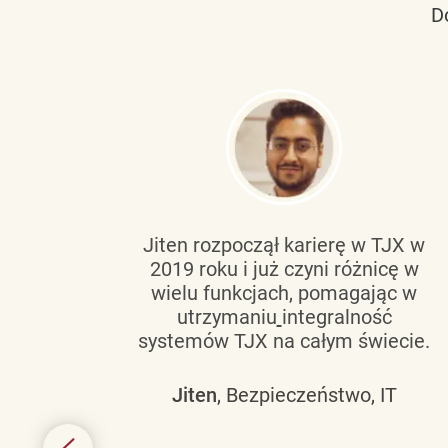
D
tującą
Jiten rozpoczął karierę w TJX w
2019 roku i już czyni różnicę w
wanie
wielu funkcjach, pomagając w
go
utrzymaniu
integralność
h
systemów TJX na całym świecie.
owym
Jiten
, Bezpieczeństwo, IT
 mogą
szych