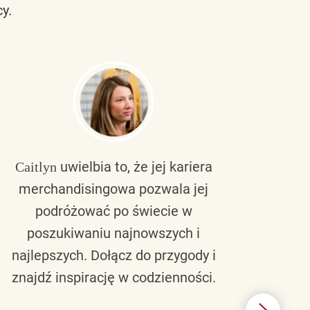
y.
uwielbia to, że jej kariera
Caitlyn
Bra
merchandisingowa pozwala jej
lu
podróżować po świecie w
ku
poszukiwaniu najnowszych i
zaw
najlepszych. Dołącz do przygody i
nie 
znajdź inspirację w codzienności.
l
świ