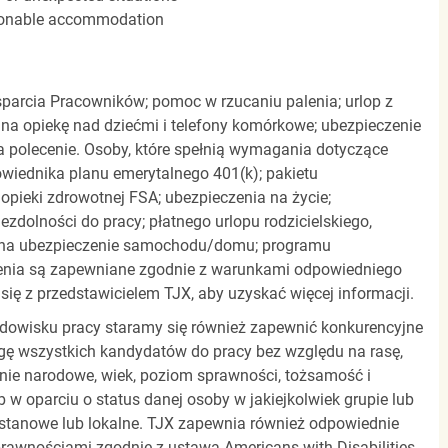
easonable accommodation
parcia Pracowników; pomoc w rzucaniu palenia; urlop z
 na opiekę nad dziećmi i telefony komórkowe; ubezpieczenie
a polecenie. Osoby, które spełnią wymagania dotyczące
powiednika planu emerytalnego 401(k); pakietu
pieki zdrowotnej FSA; ubezpieczenia na życie;
zdolności do pracy; płatnego urlopu rodzicielskiego,
 na ubezpieczenie samochodu/domu; programu
zenia są zapewniane zgodnie z warunkami odpowiedniego
się z przedstawicielem TJX, aby uzyskać więcej informacji.
rodowisku pracy staramy się również zapewnić konkurencyjne
gę wszystkich kandydatów do pracy bez względu na rasę,
dzenie narodowe, wiek, poziom sprawności, tożsamość i
b w oparciu o status danej osoby w jakiejkolwiek grupie lub
, stanowe lub lokalne. TJX zapewnia również odpowiednie
awnościami zgodnie z ustawą Americans with Disabilities