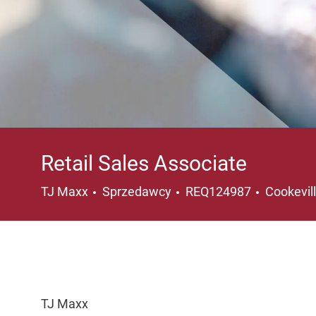
Retail Sales Associate
Kategoria
Lokalizac
TJ Maxx
Sprzedawcy
REQ124987
Cookevil
TJ Maxx