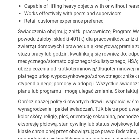
Capable of lifting heavy objects with or without r
Works effectively with peers and supervisors
Retail customer experience preferred
Świadczenia obejmują zniżki pracownicze; Program Ws
powodu żałoby; składki 401(k) dla pracowników; zniżki
zwierząt domowych i prawne; unię kredytową; premie z
stażu pracy lub godzin, kwalifikują się również do: od
medycznego/stomatologicznego/okulistycznego; HSA; o
ubezpieczenia od krótkoterminowej/długoterminowej nie
płatnego urlop wypoczynkowego/zdrowotnego; zniżek
stypendialnego; pomocy w adopcji. Wszystkie świadc
planu lub programu i mogą ulegać zmianie. Skontaktuj 
Oprócz naszej polityki otwartych drzwi i wsparcia w ś
wynagrodzenie i pakiet świadczeń. TJX bierze pod uwa
kolor skóry, religię, płeć, orientację seksualną, pocho
ekspresję płciową, stan cywilny lub status wojskowy, lu
klasie chronionej przez obowiązujące prawo federalne
udogodnienia wykwalifikowanym osobom z niepełnospr