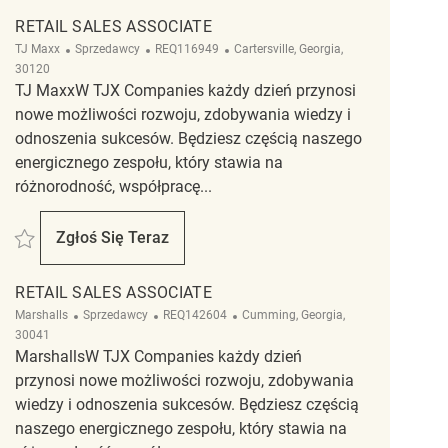
RETAIL SALES ASSOCIATE
Kategoria
ReqId
Lokalizacja
TJ Maxx
Sprzedawcy
REQ116949
Cartersville, Georgia,
30120
TJ MaxxW TJX Companies każdy dzień przynosi
nowe możliwości rozwoju, zdobywania wiedzy i
odnoszenia sukcesów. Będziesz częścią naszego
energicznego zespołu, który stawia na
różnorodność, współpracę...
Zapisać Retail Sales Associate REQ116949
Zgłoś Się Teraz
Retail Sales Associate
RETAIL SALES ASSOCIATE
Kategoria
ReqId
Lokalizacja
Marshalls
Sprzedawcy
REQ142604
Cumming, Georgia,
30041
MarshallsW TJX Companies każdy dzień
przynosi nowe możliwości rozwoju, zdobywania
wiedzy i odnoszenia sukcesów. Będziesz częścią
naszego energicznego zespołu, który stawia na