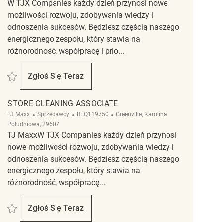
W TJX Companies każdy dzień przynosi nowe
możliwości rozwoju, zdobywania wiedzy i
odnoszenia sukcesów. Będziesz częścią naszego
energicznego zespołu, który stawia na
różnorodność, współpracę i prio...
Zapisać Retail Store Cleaning Associate REQ136600
Zgłoś Się Teraz
Retail Store Cleaning Associate
STORE CLEANING ASSOCIATE
Kategoria
ReqId
Lokalizacja
TJ Maxx
Sprzedawcy
REQ119750
Greenville, Karolina
Południowa, 29607
TJ MaxxW TJX Companies każdy dzień przynosi
nowe możliwości rozwoju, zdobywania wiedzy i
odnoszenia sukcesów. Będziesz częścią naszego
energicznego zespołu, który stawia na
różnorodność, współpracę...
Zapisać Store Cleaning Associate REQ119750
Zgłoś Się Teraz
Store Cleaning Associate