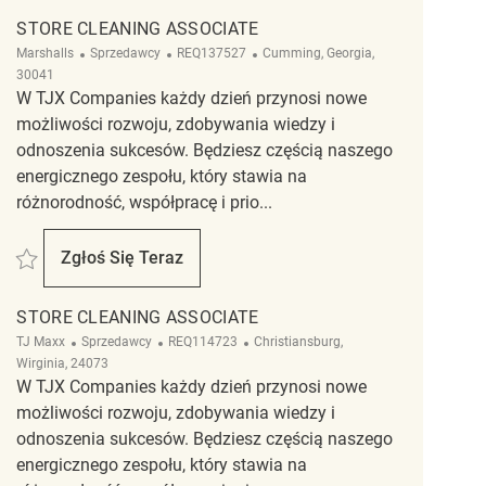
STORE CLEANING ASSOCIATE
Kategoria
ReqId
Lokalizacja
Marshalls
Sprzedawcy
REQ137527
Cumming, Georgia,
30041
W TJX Companies każdy dzień przynosi nowe
możliwości rozwoju, zdobywania wiedzy i
odnoszenia sukcesów. Będziesz częścią naszego
energicznego zespołu, który stawia na
różnorodność, współpracę i prio...
Zapisać Store Cleaning Associate REQ137527
Zgłoś Się Teraz
Store Cleaning Associate
STORE CLEANING ASSOCIATE
Kategoria
ReqId
Lokalizacja
TJ Maxx
Sprzedawcy
REQ114723
Christiansburg,
Wirginia, 24073
W TJX Companies każdy dzień przynosi nowe
możliwości rozwoju, zdobywania wiedzy i
odnoszenia sukcesów. Będziesz częścią naszego
energicznego zespołu, który stawia na