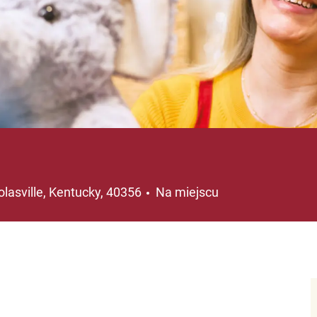
lizacja
olasville, Kentucky, 40356
Na miejscu