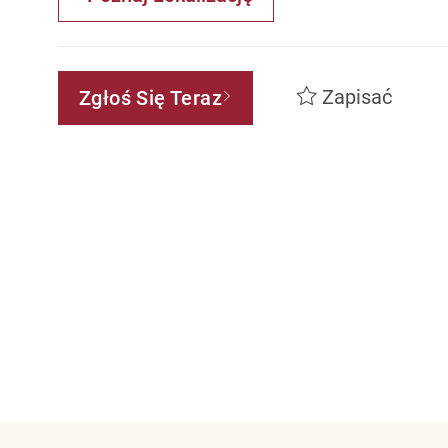
Zapisać
Zgłoś Się Teraz