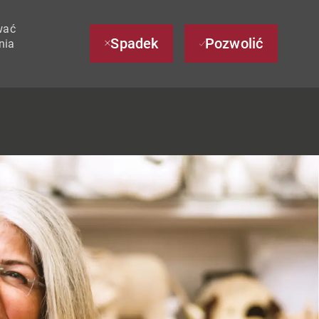
wać
Spadek
Pozwolić
nia