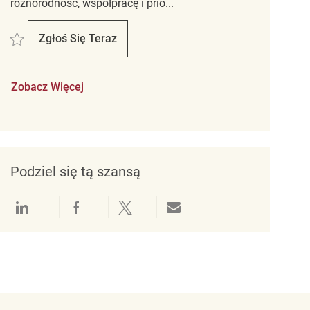
różnorodność, współpracę i prio...
Zapisać Store cleaning associate REQ114723
Zgłoś Się Teraz
Store Cleaning Associate
Zobacz Więcej
Podziel się tą szansą
Udostępnianie przez LinkedIn
Udostępnianie przez Facebook
Udostępnij przez Twitter
Udostępnianie przez e-mail