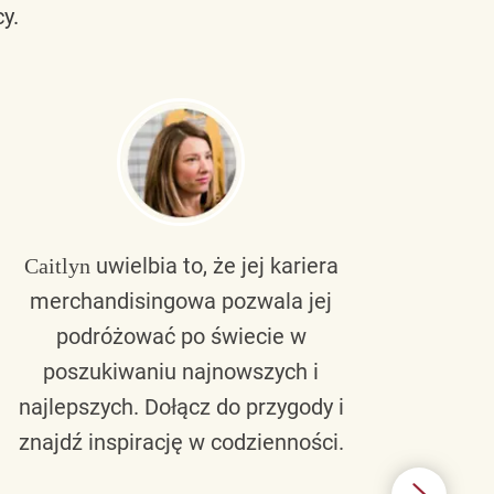
y.
uwielbia to, że jej kariera
Caitlyn
Bra
merchandisingowa pozwala jej
lu
podróżować po świecie w
ku
poszukiwaniu najnowszych i
zaw
najlepszych. Dołącz do przygody i
nie 
znajdź inspirację w codzienności.
l
świ