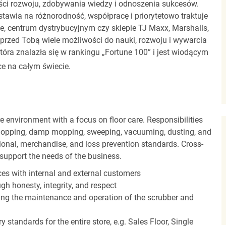
ci rozwoju, zdobywania wiedzy i odnoszenia sukcesów.
stawia na różnorodność, współpracę i priorytetowo traktuje
ze, centrum dystrybucyjnym czy sklepie TJ Maxx, Marshalls,
rzed Tobą wiele możliwości do nauki, rozwoju i wywarcia
óra znalazła się w rankingu „Fortune 100” i jest wiodącym
e na całym świecie.
 environment with a focus on floor care. Responsibilities
t mopping, damp mopping, sweeping, vacuuming, dusting, and
ional, merchandise, and loss prevention standards. Cross-
o support the needs of the business.
es with internal and external customers
gh honesty, integrity, and respect
ding the maintenance and operation of the scrubber and
 standards for the entire store, e.g. Sales Floor, Single