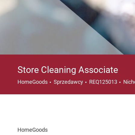
Store Cleaning Associate
Kategoria
Loka
HomeGoods
Sprzedawcy
REQ125013
Nich
HomeGoods