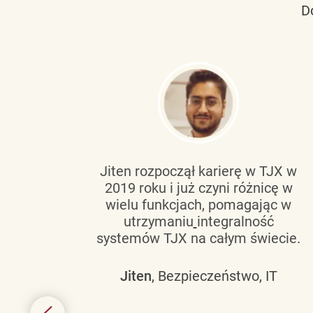
D
tującą
Jiten rozpoczął karierę w TJX w
2019 roku i już czyni różnicę w
wanie
wielu funkcjach, pomagając w
go
utrzymaniu
integralność
h
systemów TJX na całym świecie.
owym
Jiten
, Bezpieczeństwo, IT
 mogą
szych