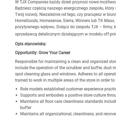
W TJX Companies każdy dzień przynosi nowe możliwoś
Będziesz częścią naszego energicznego zespołu, który 
Twój rozwój. Niezależnie od tego, czy pracujesz w biur
HomeGoods, Homesense, Sierra, Winners lub TK Maxx, p
pozytywnego wpływu. Dołącz do zespołu TJX – firmy, kt
sprzedawcą detalicznym działającym w modelu off-pric
Opis stanowiska:
Opportunity: Grow Your Career
Responsible for maintaining a clean and organized store
include the operation of the scrubber and buffer, dus
spot cleaning glass and windows. Adheres to all operat
trained to work in multiple areas of the store in order t
Role models established customer experience practic
Supports and embodies a positive store culture throu
Maintains all floor care cleanliness standards inclu
buffer
Maintains all organizational, cleanliness, and recovery