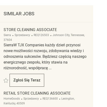
SIMILAR JOBS
STORE CLEANING ASSOCIATE
Kategoria
ReqId
Lokalizacja
Sierra
Sprzedawcy
REQ126503
Johnson City, Tennessee,
37604
SierraW TJX Companies każdy dzień przynosi
nowe możliwości rozwoju, zdobywania wiedzy i
odnoszenia sukcesów. Będziesz częścią naszego
energicznego zespołu, który stawia na
różnorodność, współpracę ...
Zapisać Store Cleaning Associate REQ126503
Zgłoś Się Teraz
Store Cleaning Associate
RETAIL STORE CLEANING ASSOCIATE
Kategoria
ReqId
Lokalizacja
HomeGoods
Sprzedawcy
REQ136600
Lexington,
Kentucky, 40509