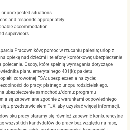
n or unexpected situations
stens and responds appropriately
easonable accommodation
nd supervisors
parcia Pracowników; pomoc w rzucaniu palenia; urlop z
 na opiekę nad dziećmi i telefony komórkowe; ubezpieczenie
a polecenie. Osoby, które spełnią wymagania dotyczące
powiednika planu emerytalnego 401(k); pakietu
pieki zdrowotnej FSA; ubezpieczenia na życie;
zdolności do pracy; płatnego urlopu rodzicielskiego,
 na ubezpieczenie samochodu/domu; programu
zenia są zapewniane zgodnie z warunkami odpowiedniego
się z przedstawicielem TJX, aby uzyskać więcej informacji.
rodowisku pracy staramy się również zapewnić konkurencyjne
gę wszystkich kandydatów do pracy bez względu na rasę,
dzenie narodowe, wiek, poziom sprawności, tożsamość i