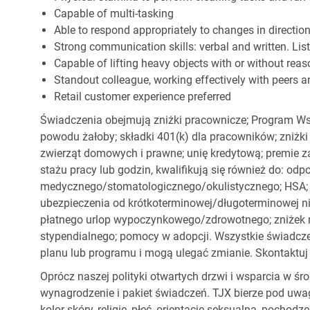
Capable of multi-tasking
Able to respond appropriately to changes in directio
Strong communication skills: verbal and written. Li
Capable of lifting heavy objects with or without r
Standout colleague, working effectively with peers a
Retail customer experience preferred
Świadczenia obejmują zniżki pracownicze; Program Ws
powodu żałoby; składki 401(k) dla pracowników; zniżki
zwierząt domowych i prawne; unię kredytową; premie z
stażu pracy lub godzin, kwalifikują się również do: od
medycznego/stomatologicznego/okulistycznego; HSA; o
ubezpieczenia od krótkoterminowej/długoterminowej nie
płatnego urlop wypoczynkowego/zdrowotnego; zniżek
stypendialnego; pomocy w adopcji. Wszystkie świadc
planu lub programu i mogą ulegać zmianie. Skontaktuj 
Oprócz naszej polityki otwartych drzwi i wsparcia w ś
wynagrodzenie i pakiet świadczeń. TJX bierze pod uwa
kolor skóry, religię, płeć, orientację seksualną, pocho