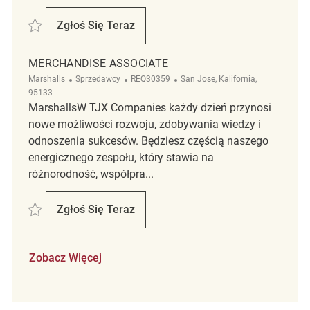
Zapisać Merchandise Associate REQ141933
Zgłoś Się Teraz
Merchandise Associate
MERCHANDISE ASSOCIATE
Kategoria
ReqId
Lokalizacja
Marshalls
Sprzedawcy
REQ30359
San Jose, Kalifornia,
95133
MarshallsW TJX Companies każdy dzień przynosi
nowe możliwości rozwoju, zdobywania wiedzy i
odnoszenia sukcesów. Będziesz częścią naszego
energicznego zespołu, który stawia na
różnorodność, współpra...
Zapisać merchandise associate REQ30359
Zgłoś Się Teraz
Merchandise Associate
Zobacz Więcej