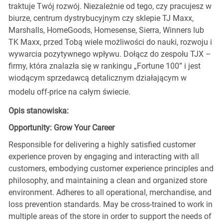
traktuje Twój rozwój. Niezależnie od tego, czy pracujesz w
biurze, centrum dystrybucyjnym czy sklepie TJ Maxx,
Marshalls, HomeGoods, Homesense, Sierra, Winners lub
TK Maxx, przed Tobą wiele możliwości do nauki, rozwoju i
wywarcia pozytywnego wpływu. Dołącz do zespołu TJX –
firmy, która znalazła się w rankingu „Fortune 100” i jest
wiodącym sprzedawcą detalicznym działającym w
modelu off-price na całym świecie.
Opis stanowiska:
Opportunity: Grow Your Career
Responsible for delivering a highly satisfied customer
experience proven by engaging and interacting with all
customers, embodying customer experience principles and
philosophy, and maintaining a clean and organized store
environment. Adheres to all operational, merchandise, and
loss prevention standards. May be cross-trained to work in
multiple areas of the store in order to support the needs of