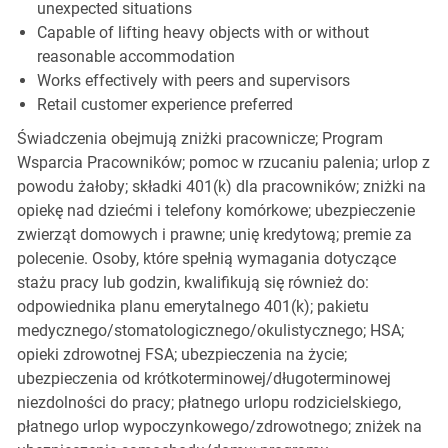
unexpected situations
Capable of lifting heavy objects with or without
reasonable accommodation
Works effectively with peers and supervisors
Retail customer experience preferred
Świadczenia obejmują zniżki pracownicze; Program
Wsparcia Pracowników; pomoc w rzucaniu palenia; urlop z
powodu żałoby; składki 401(k) dla pracowników; zniżki na
opiekę nad dziećmi i telefony komórkowe; ubezpieczenie
zwierząt domowych i prawne; unię kredytową; premie za
polecenie. Osoby, które spełnią wymagania dotyczące
stażu pracy lub godzin, kwalifikują się również do:
odpowiednika planu emerytalnego 401(k); pakietu
medycznego/stomatologicznego/okulistycznego; HSA;
opieki zdrowotnej FSA; ubezpieczenia na życie;
ubezpieczenia od krótkoterminowej/długoterminowej
niezdolności do pracy; płatnego urlopu rodzicielskiego,
płatnego urlop wypoczynkowego/zdrowotnego; zniżek na