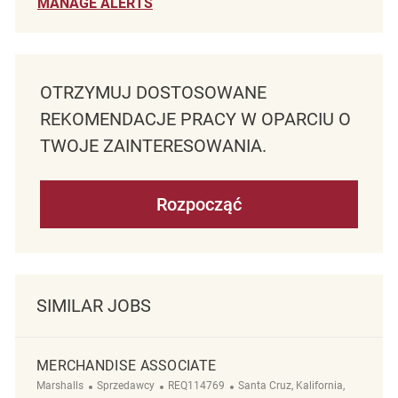
MANAGE ALERTS
OTRZYMUJ DOSTOSOWANE
REKOMENDACJE PRACY W OPARCIU O
TWOJE ZAINTERESOWANIA.
Rozpocząć
SIMILAR JOBS
MERCHANDISE ASSOCIATE
Kategoria
ReqId
Lokalizacja
Marshalls
Sprzedawcy
REQ114769
Santa Cruz, Kalifornia,