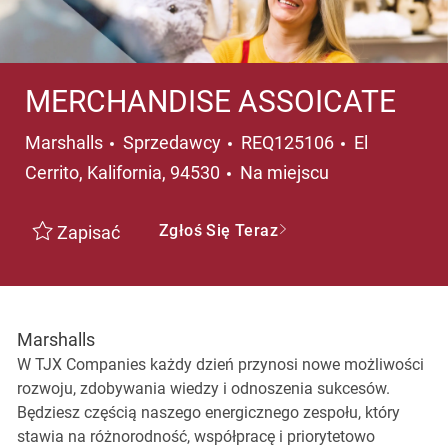
MERCHANDISE ASSOICATE
Kategoria
Lokalizacja
Marshalls
Sprzedawcy
REQ125106
El
Cerrito, Kalifornia, 94530
Na miejscu
Zgłoś Się Teraz
Zapisać
Marshalls
W TJX Companies każdy dzień przynosi nowe możliwości
rozwoju, zdobywania wiedzy i odnoszenia sukcesów.
Będziesz częścią naszego energicznego zespołu, który
stawia na różnorodność, współpracę i priorytetowo