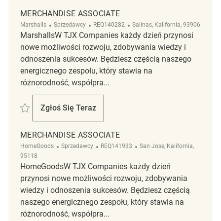
MERCHANDISE ASSOCIATE
Kategoria
ReqId
Lokalizacja
Marshalls
Sprzedawcy
REQ140282
Salinas, Kalifornia, 93906
MarshallsW TJX Companies każdy dzień przynosi
nowe możliwości rozwoju, zdobywania wiedzy i
odnoszenia sukcesów. Będziesz częścią naszego
energicznego zespołu, który stawia na
różnorodność, współpra...
Zapisać Merchandise Associate REQ140282
Zgłoś Się Teraz
Merchandise Associate
MERCHANDISE ASSOCIATE
Kategoria
ReqId
Lokalizacja
HomeGoods
Sprzedawcy
REQ141933
San Jose, Kalifornia,
95118
HomeGoodsW TJX Companies każdy dzień
przynosi nowe możliwości rozwoju, zdobywania
wiedzy i odnoszenia sukcesów. Będziesz częścią
naszego energicznego zespołu, który stawia na
różnorodność, współpra...