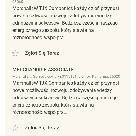
95065
MarshallsW TJX Companies każdy dzień przynosi
nowe możliwości rozwoju, zdobywania wiedzy i
odnoszenia sukcesów. Będziesz częścią naszego
energicznego zespołu, który stawia na
różnorodność, współpra...
Zapisać Merchandise Associate REQ114769
Zgłoś Się Teraz
Merchandise Associate
MERCHANDISE ASSOCIATE
Kategoria
ReqId
Lokalizacja
Marshalls
Sprzedawcy
REQ115156
Gilroy, Kalifornia, 95020
MarshallsW TJX Companies każdy dzień przynosi
nowe możliwości rozwoju, zdobywania wiedzy i
odnoszenia sukcesów. Będziesz częścią naszego
energicznego zespołu, który stawia na
różnorodność, współpra...
Zapisać Merchandise Associate REQ115156
Zgłoś Się Teraz
Merchandise Associate