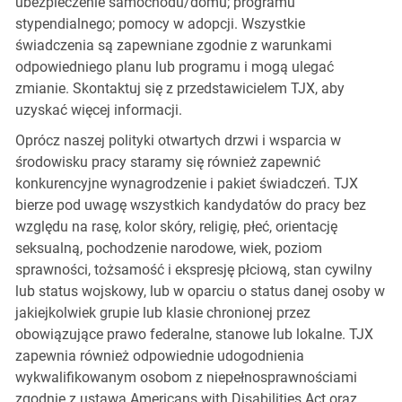
ubezpieczenie samochodu/domu; programu
stypendialnego; pomocy w adopcji. Wszystkie
świadczenia są zapewniane zgodnie z warunkami
odpowiedniego planu lub programu i mogą ulegać
zmianie. Skontaktuj się z przedstawicielem TJX, aby
uzyskać więcej informacji.
Oprócz naszej polityki otwartych drzwi i wsparcia w
środowisku pracy staramy się również zapewnić
konkurencyjne wynagrodzenie i pakiet świadczeń. TJX
bierze pod uwagę wszystkich kandydatów do pracy bez
względu na rasę, kolor skóry, religię, płeć, orientację
seksualną, pochodzenie narodowe, wiek, poziom
sprawności, tożsamość i ekspresję płciową, stan cywilny
lub status wojskowy, lub w oparciu o status danej osoby w
jakiejkolwiek grupie lub klasie chronionej przez
obowiązujące prawo federalne, stanowe lub lokalne. TJX
zapewnia również odpowiednie udogodnienia
wykwalifikowanym osobom z niepełnosprawnościami
zgodnie z ustawą Americans with Disabilities Act oraz