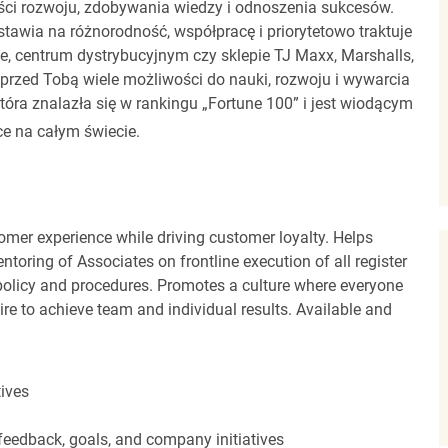
ci rozwoju, zdobywania wiedzy i odnoszenia sukcesów.
stawia na różnorodność, współpracę i priorytetowo traktuje
ze, centrum dystrybucyjnym czy sklepie TJ Maxx, Marshalls,
rzed Tobą wiele możliwości do nauki, rozwoju i wywarcia
óra znalazła się w rankingu „Fortune 100” i jest wiodącym
e na całym świecie.
tomer experience while driving customer loyalty. Helps
oring of Associates on frontline execution of all register
 policy and procedures. Promotes a culture where everyone
re to achieve team and individual results. Available and
tives
feedback, goals, and company initiatives