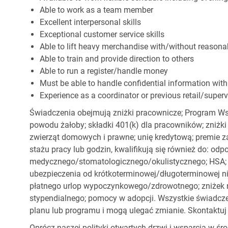
Able to work as a team member
Excellent interpersonal skills
Exceptional customer service skills
Able to lift heavy merchandise with/without reaso
Able to train and provide direction to others
Able to run a register/handle money
Must be able to handle confidential information with
Experience as a coordinator or previous retail/superv
Świadczenia obejmują zniżki pracownicze; Program Ws
powodu żałoby; składki 401(k) dla pracowników; zniżki
zwierząt domowych i prawne; unię kredytową; premie z
stażu pracy lub godzin, kwalifikują się również do: od
medycznego/stomatologicznego/okulistycznego; HSA; o
ubezpieczenia od krótkoterminowej/długoterminowej nie
płatnego urlop wypoczynkowego/zdrowotnego; zniżek
stypendialnego; pomocy w adopcji. Wszystkie świadc
planu lub programu i mogą ulegać zmianie. Skontaktuj 
Oprócz naszej polityki otwartych drzwi i wsparcia w ś