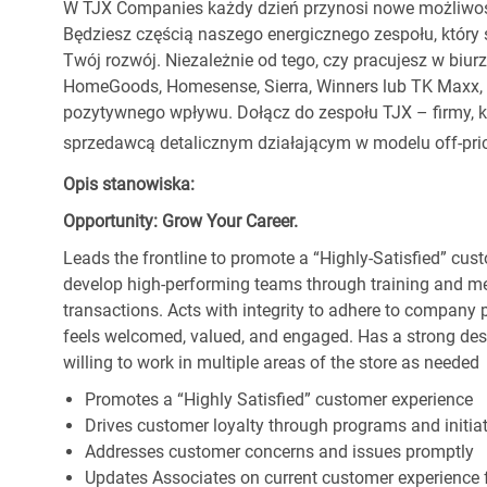
W TJX Companies każdy dzień przynosi nowe możliwoś
Będziesz częścią naszego energicznego zespołu, który 
Twój rozwój. Niezależnie od tego, czy pracujesz w biur
HomeGoods, Homesense, Sierra, Winners lub TK Maxx, p
pozytywnego wpływu. Dołącz do zespołu TJX – firmy, kt
sprzedawcą detalicznym działającym w modelu off-pric
Opis stanowiska:
Opportunity: Grow Your Career.
Leads the frontline to promote a “Highly-Satisfied” cus
develop high-performing teams through training and ment
transactions. Acts with integrity to adhere to company
feels welcomed, valued, and engaged. Has a strong desi
willing to work in multiple areas of the store as needed
Promotes a “Highly Satisfied” customer experience
Drives customer loyalty through programs and initia
Addresses customer concerns and issues promptly
Updates Associates on current customer experience 