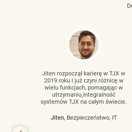
D
tującą
Jiten rozpoczął karierę w TJX w
2019 roku i już czyni różnicę w
wanie
wielu funkcjach, pomagając w
go
utrzymaniu
integralność
h
systemów TJX na całym świecie.
owym
Jiten
, Bezpieczeństwo, IT
 mogą
szych