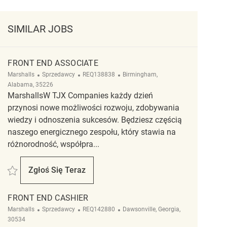
SIMILAR JOBS
FRONT END ASSOCIATE
Kategoria
ReqId
Lokalizacja
Marshalls
Sprzedawcy
REQ138838
Birmingham,
Alabama, 35226
MarshallsW TJX Companies każdy dzień
przynosi nowe możliwości rozwoju, zdobywania
wiedzy i odnoszenia sukcesów. Będziesz częścią
naszego energicznego zespołu, który stawia na
różnorodność, współpra...
Zapisać Front end associate REQ138838
Zgłoś Się Teraz
Front End Associate
FRONT END CASHIER
Kategoria
ReqId
Lokalizacja
Marshalls
Sprzedawcy
REQ142880
Dawsonville, Georgia,
30534