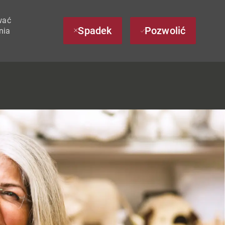
wać
Spadek
Pozwolić
nia