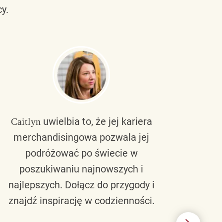
y.
uwielbia to, że jej kariera
Caitlyn
Bra
merchandisingowa pozwala jej
lu
podróżować po świecie w
ku
poszukiwaniu najnowszych i
zaw
najlepszych. Dołącz do przygody i
nie 
znajdź inspirację w codzienności.
l
świ