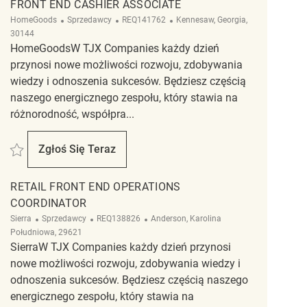
FRONT END CASHIER ASSOCIATE
Kategoria
ReqId
Lokalizacja
HomeGoods
Sprzedawcy
REQ141762
Kennesaw, Georgia,
30144
HomeGoodsW TJX Companies każdy dzień
przynosi nowe możliwości rozwoju, zdobywania
wiedzy i odnoszenia sukcesów. Będziesz częścią
naszego energicznego zespołu, który stawia na
różnorodność, współpra...
Zapisać Front End Cashier Associate REQ141762
Zgłoś Się Teraz
Front End Cashier Associate
RETAIL FRONT END OPERATIONS
COORDINATOR
Kategoria
ReqId
Lokalizacja
Sierra
Sprzedawcy
REQ138826
Anderson, Karolina
Południowa, 29621
SierraW TJX Companies każdy dzień przynosi
nowe możliwości rozwoju, zdobywania wiedzy i
odnoszenia sukcesów. Będziesz częścią naszego
energicznego zespołu, który stawia na