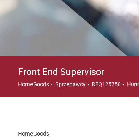
Front End Supervisor
Kategoria
Loka
HomeGoods
Sprzedawcy
REQ125750
Hunt
HomeGoods