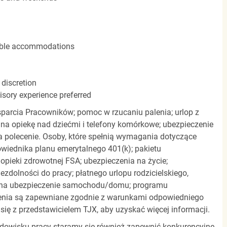
nable accommodations
 discretion
isory experience preferred
parcia Pracowników; pomoc w rzucaniu palenia; urlop z
 na opiekę nad dziećmi i telefony komórkowe; ubezpieczenie
a polecenie. Osoby, które spełnią wymagania dotyczące
powiednika planu emerytalnego 401(k); pakietu
pieki zdrowotnej FSA; ubezpieczenia na życie;
zdolności do pracy; płatnego urlopu rodzicielskiego,
 na ubezpieczenie samochodu/domu; programu
zenia są zapewniane zgodnie z warunkami odpowiedniego
się z przedstawicielem TJX, aby uzyskać więcej informacji.
rodowisku pracy staramy się również zapewnić konkurencyjne