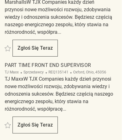
MarshallsW TJX Companies każdy dzień
przynosi nowe możliwości rozwoju, zdobywania
wiedzy i odnoszenia sukcesów. Będziesz częścią
naszego energicznego zespołu, który stawia na
różnorodność, współpra...
Zapisać Front End Cashier REQ142880
Zgłoś Się Teraz
Front End Cashier
PART TIME FRONT END SUPERVISOR
Kategoria
ReqId
Lokalizacja
TJ Maxx
Sprzedawcy
REQ135141
Oxford, Ohio, 45056
TJ MaxxW TJX Companies każdy dzień przynosi
nowe możliwości rozwoju, zdobywania wiedzy i
odnoszenia sukcesów. Będziesz częścią naszego
energicznego zespołu, który stawia na
różnorodność, współpracę...
Zapisać Part Time Front End Supervisor REQ135141
Zgłoś Się Teraz
Part Time Front End Supervisor