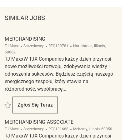
SIMILAR JOBS
MERCHANDISING
Kategoria
ReqId
Lokalizacja
TJ Maxx
Sprzedawcy
REQ139781
Northbrook, Illinois,
60062
TJ MaxxW TJX Companies każdy dzień przynosi
nowe możliwości rozwoju, zdobywania wiedzy i
odnoszenia sukcesów. Będziesz częścią naszego
energicznego zespołu, który stawia na
różnorodność, współpracę...
Zapisać Merchandising REQ139781
Zgłoś Się Teraz
Merchandising
MERCHANDISING ASSOCIATE
Kategoria
ReqId
Lokalizacja
TJ Maxx
Sprzedawcy
REQ131688
Mchenry, Illinois, 60050
TJ MaxxW TJX Companies każdy dzień przynosi