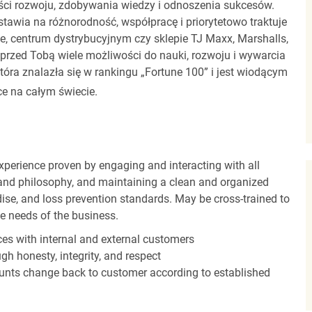
ci rozwoju, zdobywania wiedzy i odnoszenia sukcesów.
stawia na różnorodność, współpracę i priorytetowo traktuje
ze, centrum dystrybucyjnym czy sklepie TJ Maxx, Marshalls,
rzed Tobą wiele możliwości do nauki, rozwoju i wywarcia
óra znalazła się w rankingu „Fortune 100” i jest wiodącym
e na całym świecie.
experience proven by engaging and interacting with all
and philosophy, and maintaining a clean and organized
ise, and loss prevention standards. May be cross-trained to
he needs of the business.
es with internal and external customers
gh honesty, integrity, and respect
unts change back to customer according to established