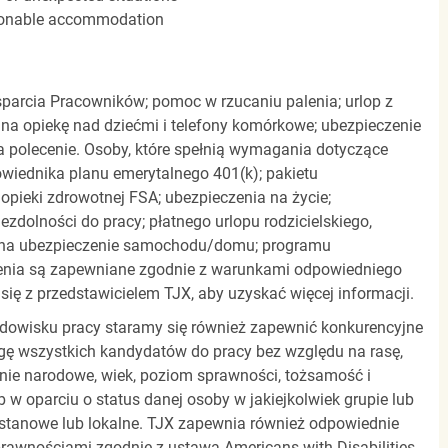
easonable accommodation
parcia Pracowników; pomoc w rzucaniu palenia; urlop z
 na opiekę nad dziećmi i telefony komórkowe; ubezpieczenie
a polecenie. Osoby, które spełnią wymagania dotyczące
powiednika planu emerytalnego 401(k); pakietu
pieki zdrowotnej FSA; ubezpieczenia na życie;
zdolności do pracy; płatnego urlopu rodzicielskiego,
 na ubezpieczenie samochodu/domu; programu
zenia są zapewniane zgodnie z warunkami odpowiedniego
się z przedstawicielem TJX, aby uzyskać więcej informacji.
rodowisku pracy staramy się również zapewnić konkurencyjne
gę wszystkich kandydatów do pracy bez względu na rasę,
dzenie narodowe, wiek, poziom sprawności, tożsamość i
b w oparciu o status danej osoby w jakiejkolwiek grupie lub
, stanowe lub lokalne. TJX zapewnia również odpowiednie
awnościami zgodnie z ustawą Americans with Disabilities