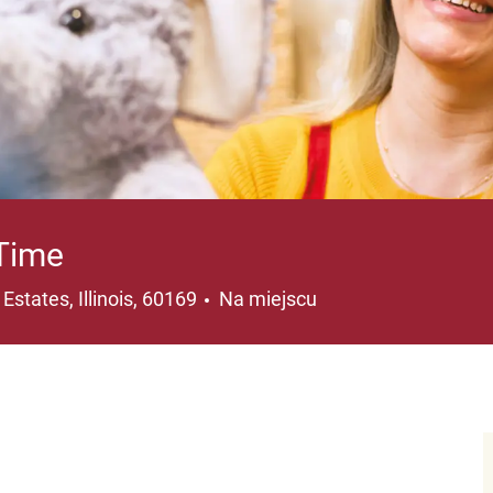
 Time
ja
states, Illinois, 60169
Na miejscu