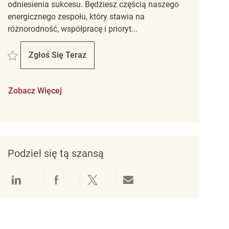
odniesienia sukcesu. Będziesz częścią naszego
energicznego zespołu, który stawia na
różnorodność, współpracę i prioryt...
Zapisać Retail Store Associate Part Time Winners – Walker square REQ1431
Zgłoś Się Teraz
Retail Store Associate Part Time Winners – W
Zobacz Więcej
Podziel się tą szansą
Udostępnianie przez LinkedIn
Udostępnianie przez Facebook
Udostępnij przez Twitter
Udostępnianie przez e-mail