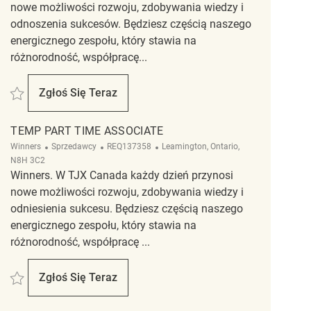
nowe możliwości rozwoju, zdobywania wiedzy i
odnoszenia sukcesów. Będziesz częścią naszego
energicznego zespołu, który stawia na
różnorodność, współpracę...
Zapisać Merchandising Associate REQ131688
Zgłoś Się Teraz
Merchandising Associate
TEMP PART TIME ASSOCIATE
Kategoria
ReqId
Lokalizacja
Winners
Sprzedawcy
REQ137358
Leamington, Ontario,
N8H 3C2
Winners. W TJX Canada każdy dzień przynosi
nowe możliwości rozwoju, zdobywania wiedzy i
odniesienia sukcesu. Będziesz częścią naszego
energicznego zespołu, który stawia na
różnorodność, współpracę ...
Zapisać Temp part time Associate REQ137358
Zgłoś Się Teraz
Temp Part Time Associate