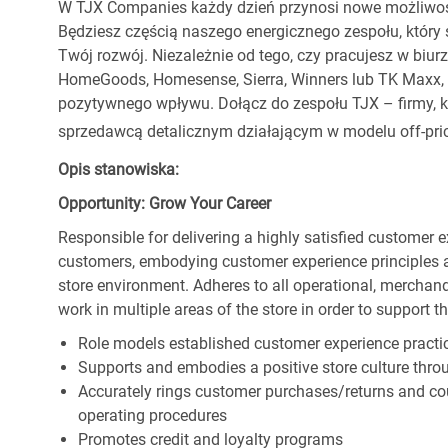
W TJX Companies każdy dzień przynosi nowe możliwoś
Będziesz częścią naszego energicznego zespołu, który 
Twój rozwój. Niezależnie od tego, czy pracujesz w biur
HomeGoods, Homesense, Sierra, Winners lub TK Maxx, p
pozytywnego wpływu. Dołącz do zespołu TJX – firmy, kt
sprzedawcą detalicznym działającym w modelu off-pric
Opis stanowiska:
Opportunity: Grow Your Career
Responsible for delivering a highly satisfied customer 
customers, embodying customer experience principles 
store environment. Adheres to all operational, merchand
work in multiple areas of the store in order to support t
Role models established customer experience practic
Supports and embodies a positive store culture throu
Accurately rings customer purchases/returns and co
operating procedures
Promotes credit and loyalty programs