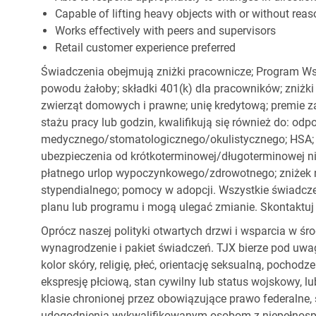
Capable of lifting heavy objects with or without r
Works effectively with peers and supervisors
Retail customer experience preferred
Świadczenia obejmują zniżki pracownicze; Program Ws
powodu żałoby; składki 401(k) dla pracowników; zniżki
zwierząt domowych i prawne; unię kredytową; premie z
stażu pracy lub godzin, kwalifikują się również do: od
medycznego/stomatologicznego/okulistycznego; HSA; o
ubezpieczenia od krótkoterminowej/długoterminowej nie
płatnego urlop wypoczynkowego/zdrowotnego; zniżek
stypendialnego; pomocy w adopcji. Wszystkie świadc
planu lub programu i mogą ulegać zmianie. Skontaktuj 
Oprócz naszej polityki otwartych drzwi i wsparcia w ś
wynagrodzenie i pakiet świadczeń. TJX bierze pod uwa
kolor skóry, religię, płeć, orientację seksualną, pocho
ekspresję płciową, stan cywilny lub status wojskowy, lu
klasie chronionej przez obowiązujące prawo federalne
udogodnienia wykwalifikowanym osobom z niepełnospr