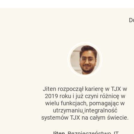
D
tującą
Jiten rozpoczął karierę w TJX w
2019 roku i już czyni różnicę w
wanie
wielu funkcjach, pomagając w
go
utrzymaniu
integralność
h
systemów TJX na całym świecie.
owym
Jiten
, Bezpieczeństwo, IT