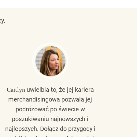
y.
uwielbia to, że jej kariera
Caitlyn
Bra
merchandisingowa pozwala jej
lu
podróżować po świecie w
ku
poszukiwaniu najnowszych i
zaw
najlepszych. Dołącz do przygody i
nie 