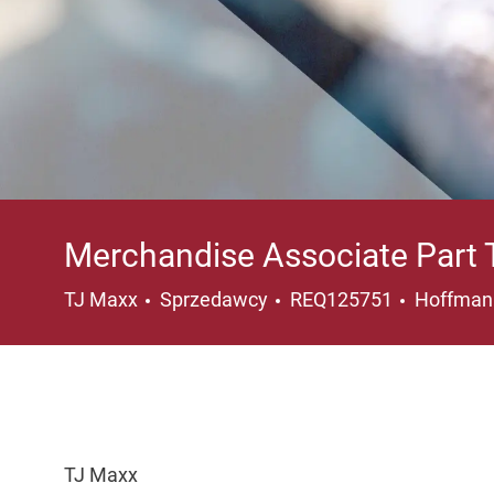
Merchandise Associate Part
Kategoria
Lokalizac
TJ Maxx
Sprzedawcy
REQ125751
Hoffman E
TJ Maxx