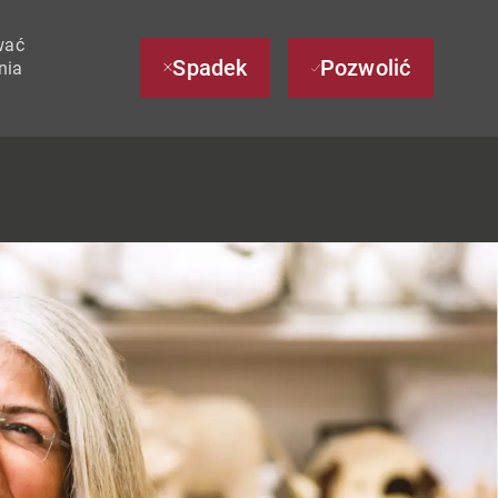
wać
Spadek
Pozwolić
nia