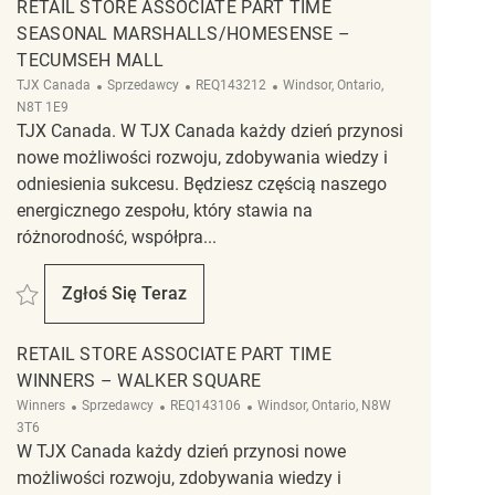
RETAIL STORE ASSOCIATE PART TIME
SEASONAL MARSHALLS/HOMESENSE –
TECUMSEH MALL
Kategoria
ReqId
Lokalizacja
TJX Canada
Sprzedawcy
REQ143212
Windsor, Ontario,
N8T 1E9
TJX Canada. W TJX Canada każdy dzień przynosi
nowe możliwości rozwoju, zdobywania wiedzy i
odniesienia sukcesu. Będziesz częścią naszego
energicznego zespołu, który stawia na
różnorodność, współpra...
Zapisać Retail Store Associate Part Time Seasonal Marshalls/HomeSense 
Zgłoś Się Teraz
Retail Store Associate Part Time Seasonal M
RETAIL STORE ASSOCIATE PART TIME
WINNERS – WALKER SQUARE
Kategoria
ReqId
Lokalizacja
Winners
Sprzedawcy
REQ143106
Windsor, Ontario, N8W
3T6
W TJX Canada każdy dzień przynosi nowe
możliwości rozwoju, zdobywania wiedzy i