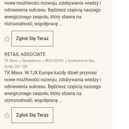
nowe możliwości rozwoju, zdobywania wiedzy i
odniesienia sukcesu. Będziesz częścią naszego
energicznego zespołu, który stawia na
różnorodność, współpracę ...
Zapisać Retail Associate REQ142940
Zgłoś Się Teraz
Retail Associate
RETAIL ASSOCIATE
Kategoria
ReqId
Lokalizacja
TK Maxx
Sprzedawcy
REQ142595
Southend-on-Sea,
Essex, SS1 1DF
TK Maxx. W TJX Europe każdy dzień przynosi
nowe możliwości rozwoju, zdobywania wiedzy i
odniesienia sukcesu. Będziesz częścią naszego
energicznego zespołu, który stawia na
różnorodność, współpracę ...
Zapisać Retail Associate REQ142595
Zgłoś Się Teraz
Retail Associate