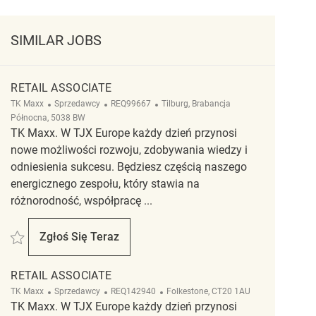
SIMILAR JOBS
RETAIL ASSOCIATE
Kategoria
ReqId
Lokalizacja
TK Maxx
Sprzedawcy
REQ99667
Tilburg, Brabancja
Północna, 5038 BW
TK Maxx. W TJX Europe każdy dzień przynosi
nowe możliwości rozwoju, zdobywania wiedzy i
odniesienia sukcesu. Będziesz częścią naszego
energicznego zespołu, który stawia na
różnorodność, współpracę ...
Zapisać Retail Associate REQ99667
Zgłoś Się Teraz
Retail Associate
RETAIL ASSOCIATE
Kategoria
ReqId
Lokalizacja
TK Maxx
Sprzedawcy
REQ142940
Folkestone, CT20 1AU
TK Maxx. W TJX Europe każdy dzień przynosi