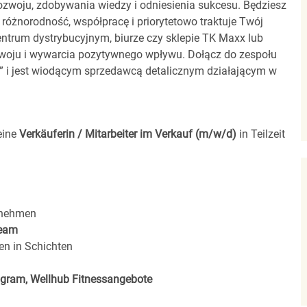
zwoju, zdobywania wiedzy i odniesienia sukcesu. Będziesz
 różnorodność, współpracę i priorytetowo traktuje Twój
entrum dystrybucyjnym, biurze czy sklepie TK Maxx lub
zwoju i wywarcia pozytywnego wpływu. Dołącz do zespołu
00” i jest wiodącym sprzedawcą detalicznym działającym w
eine
Verkäuferin / Mitarbeiter im Verkauf (m/w/d)
in Teilzeit
rnehmen
eam
en in Schichten
rogram, Wellhub Fitnessangebote