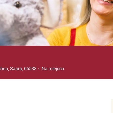
cja
chen, Saara, 66538
Na miejscu