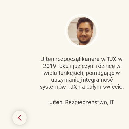
tującą
Jiten rozpoczął karierę w TJX w
2019 roku i już czyni różnicę w
wanie
wielu funkcjach, pomagając w
go
utrzymaniu
integralność
h
systemów TJX na całym świecie.
owym
Jiten
, Bezpieczeństwo, IT
 mogą
szych