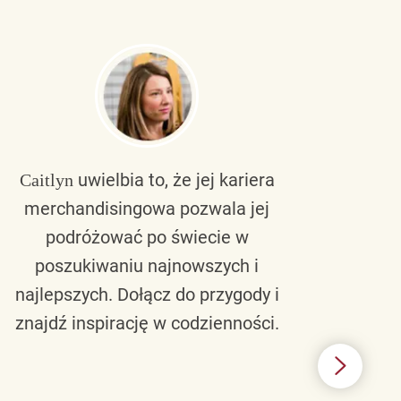
uwielbia to, że jej kariera
Caitlyn
Bra
merchandisingowa pozwala jej
lu
podróżować po świecie w
ku
poszukiwaniu najnowszych i
zaw
najlepszych. Dołącz do przygody i
nie 
znajdź inspirację w codzienności.
l
świ