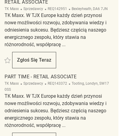
RETAIL ASSOCIATE
Kategoria
ReqId
Lokalizacja
TK Maxx
Sprzedawcy
REQ142951
Bexleyheath, DA6 7JN
TK Maxx. W TJX Europe każdy dzień przynosi
nowe możliwości rozwoju, zdobywania wiedzy i
odniesienia sukcesu. Będziesz częścią naszego
energicznego zespołu, który stawia na
różnorodność, współpracę ...
Zapisać Retail Associate REQ142951
Zgłoś Się Teraz
Retail Associate
PART TIME - RETAIL ASSOCIATE
Kategoria
ReqId
Lokalizacja
TK Maxx
Sprzedawcy
REQ143372
Tooting, Londyn, SW17
0SS
TK Maxx. W TJX Europe każdy dzień przynosi
nowe możliwości rozwoju, zdobywania wiedzy i
odniesienia sukcesu. Będziesz częścią naszego
energicznego zespołu, który stawia na
różnorodność, współpracę ...