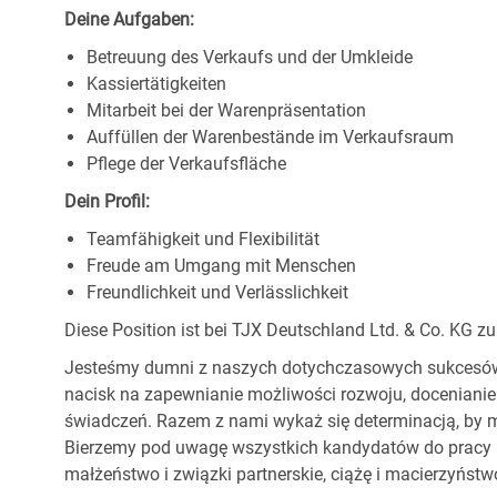
Deine Aufgaben:
Betreuung des Verkaufs und der Umkleide
Kassiertätigkeiten
Mitarbeit bei der Warenpräsentation
Auffüllen der Warenbestände im Verkaufsraum
Pflege der Verkaufsfläche
Dein Profil:
Teamfähigkeit und Flexibilität
Freude am Umgang mit Menschen
Freundlichkeit und Verlässlichkeit
Diese Position ist bei TJX Deutschland Ltd. & Co. KG zu
Jesteśmy dumni z naszych dotychczasowych sukcesów, 
nacisk na zapewnianie możliwości rozwoju, docenianie
świadczeń. Razem z nami wykaż się determinacją, by m
Bierzemy pod uwagę wszystkich kandydatów do pracy be
małżeństwo i związki partnerskie, ciążę i macierzyństwo,