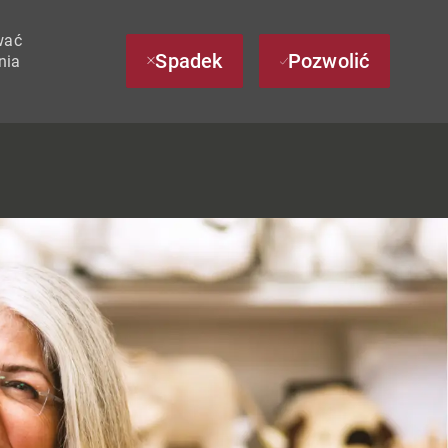
wać
Spadek
Pozwolić
nia