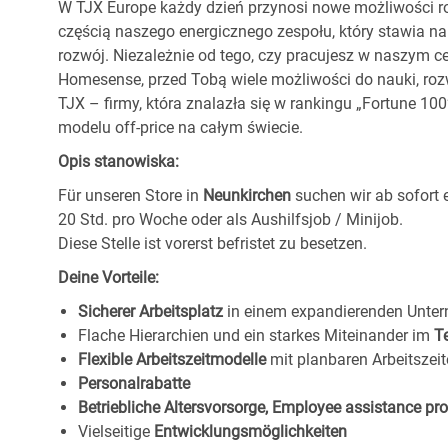
W TJX Europe każdy dzień przynosi nowe możliwości ro
częścią naszego energicznego zespołu, który stawia na
rozwój. Niezależnie od tego, czy pracujesz w naszym c
Homesense, przed Tobą wiele możliwości do nauki, ro
TJX – firmy, która znalazła się w rankingu „Fortune 1
modelu off-price na całym świecie.
Opis stanowiska:
Für unseren Store in
Neunkirchen
suchen wir ab sofort 
20 Std. pro Woche oder als Aushilfsjob / Minijob.
Diese Stelle ist vorerst befristet zu besetzen.
Deine Vorteile:
Sicherer Arbeitsplatz
in einem expandierenden Unte
Flache Hierarchien und ein starkes Miteinander im
T
Flexible Arbeitszeitmodelle
mit planbaren Arbeitszeit
Personalrabatte
Betriebliche Altersvorsorge, Employee assistance p
Vielseitige
Entwicklungsmöglichkeiten