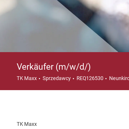
Verkäufer (m/w/d/)
Kategoria
Lokaliza
TK Maxx
Sprzedawcy
REQ126530
Neunkir
TK Maxx