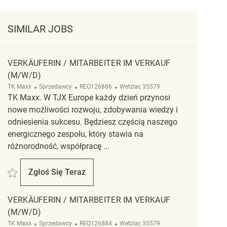
SIMILAR JOBS
VERKÄUFERIN / MITARBEITER IM VERKAUF
(M/W/D)
Kategoria
ReqId
Lokalizacja
TK Maxx
Sprzedawcy
REQ126886
Wetzlar, 35579
TK Maxx. W TJX Europe każdy dzień przynosi
nowe możliwości rozwoju, zdobywania wiedzy i
odniesienia sukcesu. Będziesz częścią naszego
energicznego zespołu, który stawia na
różnorodność, współpracę ...
Zapisać Verkäuferin / Mitarbeiter im Verkauf (m/w/d) REQ126886
Zgłoś Się Teraz
Verkäuferin / Mitarbeiter Im Verkauf (m/w/d)
VERKÄUFERIN / MITARBEITER IM VERKAUF
(M/W/D)
Kategoria
ReqId
Lokalizacja
TK Maxx
Sprzedawcy
REQ126884
Wetzlar, 35579