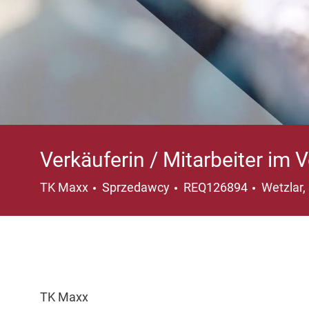
Verkäuferin / Mitarbeiter im 
Kategoria
Lokaliza
TK Maxx
Sprzedawcy
REQ126894
Wetzlar
TK Maxx