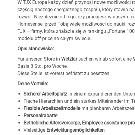
W TJX Europe każdy dzień przynosi nowe możliwości ro
częścią naszego energicznego zespołu, który stawia na
rozwój. Niezależnie od tego, czy pracujesz w naszym c
Homesense, przed Tobą wiele możliwości do nauki, ro
TJX – firmy, która znalazła się w rankingu „Fortune 1
modelu off-price na całym świecie.
Opis stanowiska:
Für unseren Store in
Wetzlar
suchen wir ab sofort eine
Basis 8 Std. pro Woche.
Diese Stelle ist vorerst befristet zu besetzen.
Deine Vorteile:
Sicherer Arbeitsplatz
in einem expandierenden Unte
Flache Hierarchien und ein starkes Miteinander im
T
Flexible Arbeitszeitmodelle
mit planbaren Arbeitszeit
Personalrabatte
Betriebliche Altersvorsorge, Employee assistance p
Vielseitige
Entwicklungsmöglichkeiten