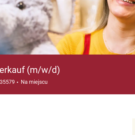
Verkauf (m/w/d)
cja
, 35579
Na miejscu