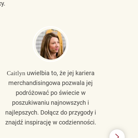
y.
uwielbia to, że jej kariera
Caitlyn
Bra
merchandisingowa pozwala jej
lu
podróżować po świecie w
ku
poszukiwaniu najnowszych i
zaw
najlepszych. Dołącz do przygody i
nie 
znajdź inspirację w codzienności.
l
świ