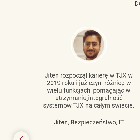
D
tującą
Jiten rozpoczął karierę w TJX w
2019 roku i już czyni różnicę w
wanie
wielu funkcjach, pomagając w
go
utrzymaniu
integralność
h
systemów TJX na całym świecie.
owym
Jiten
, Bezpieczeństwo, IT
 mogą
szych