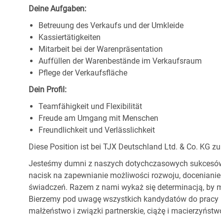
Deine Aufgaben:
Betreuung des Verkaufs und der Umkleide
Kassiertätigkeiten
Mitarbeit bei der Warenpräsentation
Auffüllen der Warenbestände im Verkaufsraum
Pflege der Verkaufsfläche
Dein Profil:
Teamfähigkeit und Flexibilität
Freude am Umgang mit Menschen
Freundlichkeit und Verlässlichkeit
Diese Position ist bei TJX Deutschland Ltd. & Co. KG zu
Jesteśmy dumni z naszych dotychczasowych sukcesów, 
nacisk na zapewnianie możliwości rozwoju, docenianie
świadczeń. Razem z nami wykaż się determinacją, by m
Bierzemy pod uwagę wszystkich kandydatów do pracy be
małżeństwo i związki partnerskie, ciążę i macierzyństwo,