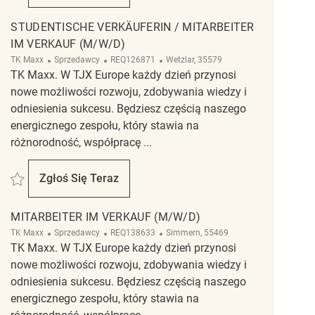
STUDENTISCHE VERKÄUFERIN / MITARBEITER
IM VERKAUF (M/W/D)
Kategoria
ReqId
Lokalizacja
TK Maxx
Sprzedawcy
REQ126871
Wetzlar, 35579
TK Maxx. W TJX Europe każdy dzień przynosi
nowe możliwości rozwoju, zdobywania wiedzy i
odniesienia sukcesu. Będziesz częścią naszego
energicznego zespołu, który stawia na
różnorodność, współpracę ...
Zapisać studentische Verkäuferin / Mitarbeiter im Verkauf (m/w/d) REQ126
Zgłoś Się Teraz
Studentische Verkäuferin / Mitarbeiter Im Ve
MITARBEITER IM VERKAUF (M/W/D)
Kategoria
ReqId
Lokalizacja
TK Maxx
Sprzedawcy
REQ138633
Simmern, 55469
TK Maxx. W TJX Europe każdy dzień przynosi
nowe możliwości rozwoju, zdobywania wiedzy i
odniesienia sukcesu. Będziesz częścią naszego
energicznego zespołu, który stawia na