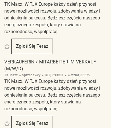
TK Maxx. W TJX Europe każdy dzień przynosi
nowe możliwości rozwoju, zdobywania wiedzy i
odniesienia sukcesu. Będziesz częścią naszego
energicznego zespołu, który stawia na
różnorodność, współpracę ...
Zapisać Verkäuferin / Mitarbeiter im Verkauf (m/w/d) REQ126884
Zgłoś Się Teraz
Verkäuferin / Mitarbeiter Im Verkauf (m/w/d)
VERKÄUFERIN / MITARBEITER IM VERKAUF
(M/W/D)
Kategoria
ReqId
Lokalizacja
TK Maxx
Sprzedawcy
REQ126853
Wetzlar, 35579
TK Maxx. W TJX Europe każdy dzień przynosi
nowe możliwości rozwoju, zdobywania wiedzy i
odniesienia sukcesu. Będziesz częścią naszego
energicznego zespołu, który stawia na
różnorodność, współpracę ...
Zapisać Verkäuferin / Mitarbeiter im Verkauf (m/w/d) REQ126853
Zgłoś Się Teraz
Verkäuferin / Mitarbeiter Im Verkauf (m/w/d)