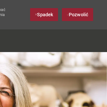
wać
Spadek
Pozwolić
nia