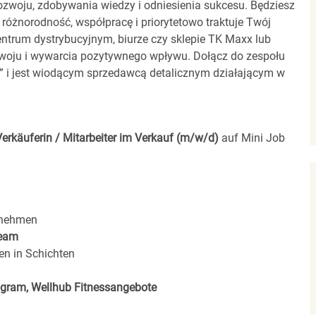
zwoju, zdobywania wiedzy i odniesienia sukcesu. Będziesz
 różnorodność, współpracę i priorytetowo traktuje Twój
entrum dystrybucyjnym, biurze czy sklepie TK Maxx lub
zwoju i wywarcia pozytywnego wpływu. Dołącz do zespołu
00” i jest wiodącym sprzedawcą detalicznym działającym w
Verkäuferin / Mitarbeiter im Verkauf (m/w/d)
auf Mini Job
rnehmen
eam
en in Schichten
rogram, Wellhub Fitnessangebote