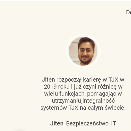
D
tującą
Jiten rozpoczął karierę w TJX w
2019 roku i już czyni różnicę w
wanie
wielu funkcjach, pomagając w
go
utrzymaniu
integralność
h
systemów TJX na całym świecie.
owym
Jiten
, Bezpieczeństwo, IT
 mogą