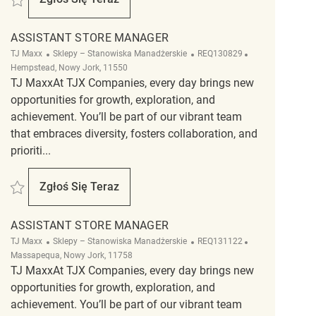
Assistant Store Manager
ASSISTANT STORE MANAGER
Kategoria
ReqId
Lokalizacja
TJ Maxx
Sklepy – Stanowiska Manadżerskie
REQ130829
Hempstead, Nowy Jork, 11550
TJ MaxxAt TJX Companies, every day brings new
opportunities for growth, exploration, and
achievement. You’ll be part of our vibrant team
that embraces diversity, fosters collaboration, and
prioriti...
Zapisać Assistant Store Manager REQ130829
Zgłoś Się Teraz
Assistant Store Manager
ASSISTANT STORE MANAGER
Kategoria
ReqId
Lokalizacja
TJ Maxx
Sklepy – Stanowiska Manadżerskie
REQ131122
Massapequa, Nowy Jork, 11758
TJ MaxxAt TJX Companies, every day brings new
opportunities for growth, exploration, and
achievement. You’ll be part of our vibrant team