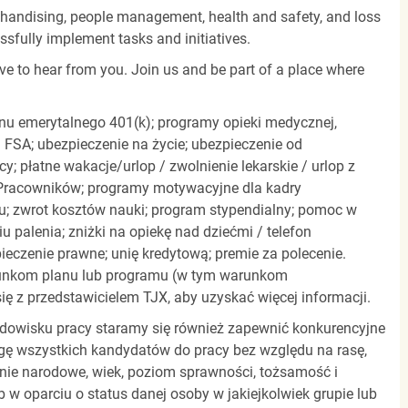
rchandising, people management, health and safety, and loss
essfully implement tasks and initiatives.
ove to hear from you. Join us and be part of a place where
anu emerytalnego 401(k); programy opieki medycznej,
 FSA; ubezpieczenie na życie; ubezpieczenie od
; płatne wakacje/urlop / zwolnienie lekarskie / urlop z
a Pracowników; programy motywacyjne dla kadry
u; zwrot kosztów nauki; program stypendialny; pomoc w
 palenia; zniżki na opiekę nad dziećmi / telefon
czenie prawne; unię kredytową; premie za polecenie.
unkom planu lub programu (w tym warunkom
ię z przedstawicielem TJX, aby uzyskać więcej informacji.
rodowisku pracy staramy się również zapewnić konkurencyjne
gę wszystkich kandydatów do pracy bez względu na rasę,
dzenie narodowe, wiek, poziom sprawności, tożsamość i
b w oparciu o status danej osoby w jakiejkolwiek grupie lub