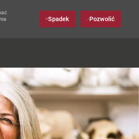
wać
Spadek
Pozwolić
nia