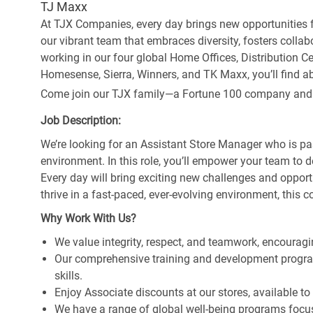
TJ Maxx
At TJX Companies, every day brings new opportunities fo
our vibrant team that embraces diversity, fosters collab
working in our four global Home Offices, Distribution 
Homesense, Sierra, Winners, and TK Maxx, you’ll find ab
Come join our TJX family—a Fortune 100 company and the
Job Description:
We’re looking for an Assistant Store Manager who is pa
environment. In this role, you’ll empower your team to 
Every day will bring exciting new challenges and oppor
thrive in a fast-paced, ever-evolving environment, this c
Why Work With Us?
We value integrity, respect, and teamwork, encouragi
Our comprehensive training and development program
skills.
Enjoy Associate discounts at our stores, available t
We have a range of global well-being programs focus