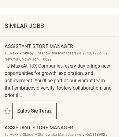
SIMILAR JOBS
ASSISTANT STORE MANAGER
Kategoria
ReqId
Lokalizacja
TJ Maxx
Sklepy – Stanowiska Manadżerskie
REQ127211
New York, Nowy Jork, 10022
TJ MaxxAt TJX Companies, every day brings new
opportunities for growth, exploration, and
achievement. You’ll be part of our vibrant team
that embraces diversity, fosters collaboration, and
prioriti...
Zapisać Assistant Store Manager REQ127211
Zgłoś Się Teraz
Assistant Store Manager
ASSISTANT STORE MANAGER
Kategoria
ReqId
Lokalizacja
TJ Maxx
Sklepy – Stanowiska Manadżerskie
REQ118982