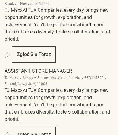
Brooklyn, Nowy Jork, 11229
TJ MaxxAt TJX Companies, every day brings new
opportunities for growth, exploration, and
achievement. You’ll be part of our vibrant team
that embraces diversity, fosters collaboration, and
prioriti...
Zapisać Assistant Store Manager REQ118982
Zgłoś Się Teraz
Assistant Store Manager
ASSISTANT STORE MANAGER
Kategoria
ReqId
Lokalizacja
TJ Maxx
Sklepy – Stanowiska Manadżerskie
REQ116392
Elmont, Nowy Jork, 11003
TJ MaxxAt TJX Companies, every day brings new
opportunities for growth, exploration, and
achievement. You’ll be part of our vibrant team
that embraces diversity, fosters collaboration, and
prioriti...
Zapisać Assistant Store Manager REQ116392
Zgłoś Się Teraz