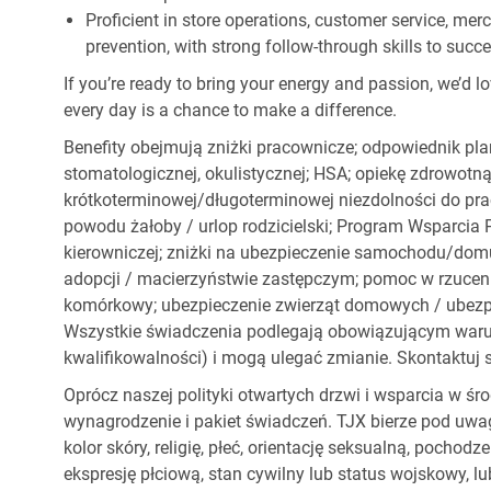
Proficient in store operations, customer service, me
prevention, with strong follow-through skills to succ
If you’re ready to bring your energy and passion, we’d l
every day is a chance to make a difference.
Benefity obejmują zniżki pracownicze; odpowiednik pl
stomatologicznej, okulistycznej; HSA; opiekę zdrowotną
krótkoterminowej/długoterminowej niezdolności do pracy
powodu żałoby / urlop rodzicielski; Program Wsparci
kierowniczej; zniżki na ubezpieczenie samochodu/dom
adopcji / macierzyństwie zastępczym; pomoc w rzuceniu
komórkowy; ubezpieczenie zwierząt domowych / ubezpie
Wszystkie świadczenia podlegają obowiązującym war
kwalifikowalności) i mogą ulegać zmianie. Skontaktuj s
Oprócz naszej polityki otwartych drzwi i wsparcia w ś
wynagrodzenie i pakiet świadczeń. TJX bierze pod uwa
kolor skóry, religię, płeć, orientację seksualną, pocho
ekspresję płciową, stan cywilny lub status wojskowy, lu