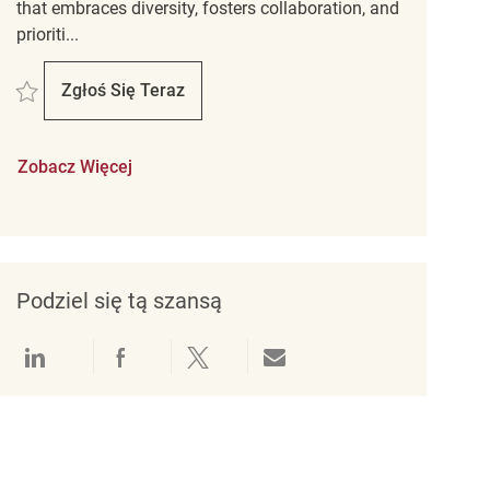
that embraces diversity, fosters collaboration, and
prioriti...
Zapisać Assistant Store Manager REQ131122
Zgłoś Się Teraz
Assistant Store Manager
Zobacz Więcej
Podziel się tą szansą
Udostępnianie przez LinkedIn
Udostępnianie przez Facebook
Udostępnij przez Twitter
Udostępnianie przez e-mail