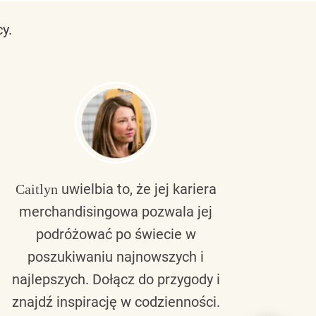
y.
uwielbia to, że jej kariera
Caitlyn
Bra
merchandisingowa pozwala jej
lu
podróżować po świecie w
ku
poszukiwaniu najnowszych i
zaw
najlepszych. Dołącz do przygody i
nie 
znajdź inspirację w codzienności.
l