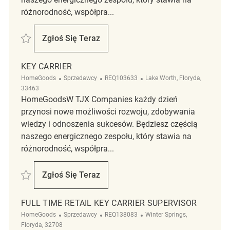
różnorodność, współpra...
Zapisać Key Carrier REQ142688
Zgłoś Się Teraz
Key Carrier
KEY CARRIER
Kategoria
ReqId
Lokalizacja
HomeGoods
Sprzedawcy
REQ103633
Lake Worth, Floryda,
33463
HomeGoodsW TJX Companies każdy dzień
przynosi nowe możliwości rozwoju, zdobywania
wiedzy i odnoszenia sukcesów. Będziesz częścią
naszego energicznego zespołu, który stawia na
różnorodność, współpra...
Zapisać Key Carrier REQ103633
Zgłoś Się Teraz
Key Carrier
FULL TIME RETAIL KEY CARRIER SUPERVISOR
Kategoria
ReqId
Lokalizacja
HomeGoods
Sprzedawcy
REQ138083
Winter Springs,
Floryda, 32708