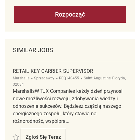
Rozpocząć
SIMILAR JOBS
RETAIL KEY CARRIER SUPERVISOR
Kategoria
ReqId
Lokalizacja
Marshalls
Sprzedawcy
REQ140455
Saint Augustine, Floryda,
32084
MarshallsW TJX Companies każdy dzień przynosi
nowe możliwości rozwoju, zdobywania wiedzy i
odnoszenia sukcesów. Będziesz częścią naszego
energicznego zespołu, który stawia na
różnorodność, współpra...
Zapisać Retail Key Carrier Supervisor REQ140455
Zgłoś Się Teraz