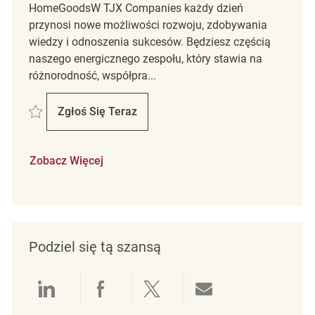
HomeGoodsW TJX Companies każdy dzień
przynosi nowe możliwości rozwoju, zdobywania
wiedzy i odnoszenia sukcesów. Będziesz częścią
naszego energicznego zespołu, który stawia na
różnorodność, współpra...
Zapisać Full Time Retail Key Carrier Supervisor REQ138083
Zgłoś Się Teraz
Full Time Retail Key Carrier Supervisor
Zobacz Więcej
Podziel się tą szansą
Udostępnianie przez LinkedIn
Udostępnianie przez Facebo
Udostępnij przez Twit
Udostępnianie 