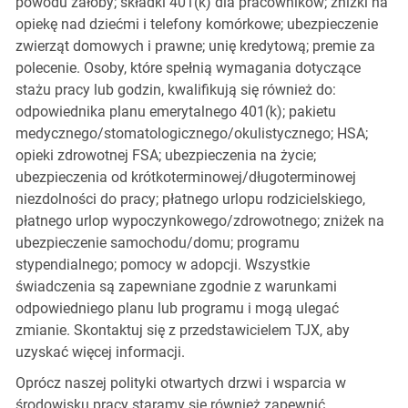
powodu żałoby; składki 401(k) dla pracowników; zniżki na
opiekę nad dziećmi i telefony komórkowe; ubezpieczenie
zwierząt domowych i prawne; unię kredytową; premie za
polecenie. Osoby, które spełnią wymagania dotyczące
stażu pracy lub godzin, kwalifikują się również do:
odpowiednika planu emerytalnego 401(k); pakietu
medycznego/stomatologicznego/okulistycznego; HSA;
opieki zdrowotnej FSA; ubezpieczenia na życie;
ubezpieczenia od krótkoterminowej/długoterminowej
niezdolności do pracy; płatnego urlopu rodzicielskiego,
płatnego urlop wypoczynkowego/zdrowotnego; zniżek na
ubezpieczenie samochodu/domu; programu
stypendialnego; pomocy w adopcji. Wszystkie
świadczenia są zapewniane zgodnie z warunkami
odpowiedniego planu lub programu i mogą ulegać
zmianie. Skontaktuj się z przedstawicielem TJX, aby
uzyskać więcej informacji.
Oprócz naszej polityki otwartych drzwi i wsparcia w
środowisku pracy staramy się również zapewnić