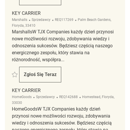
Retail Key Carrier Supervisor
KEY CARRIER
Kategoria
ReqId
Lokalizacja
Marshalls
Sprzedawcy
REQ117269
Palm Beach Gardens,
Floryda, 33410
MarshallsW TJX Companies każdy dzień przynosi
nowe możliwości rozwoju, zdobywania wiedzy i
odnoszenia sukcesów. Będziesz częścią naszego
energicznego zespołu, który stawia na
różnorodność, współpra...
Zapisać Key Carrier REQ117269
Zgłoś Się Teraz
Key Carrier
KEY CARRIER
Kategoria
ReqId
Lokalizacja
HomeGoods
Sprzedawcy
REQ142688
Homestead, Floryda,
33030
HomeGoodsW TJX Companies każdy dzień
przynosi nowe możliwości rozwoju, zdobywania
wiedzy i odnoszenia sukcesów. Będziesz częścią
naszego energicznego zespołu, który stawia na