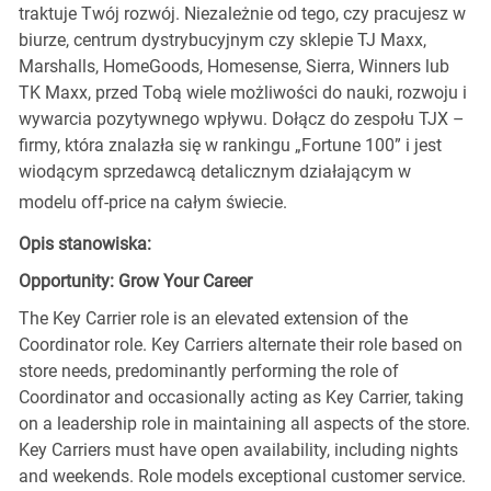
traktuje Twój rozwój. Niezależnie od tego, czy pracujesz w
biurze, centrum dystrybucyjnym czy sklepie TJ Maxx,
Marshalls, HomeGoods, Homesense, Sierra, Winners lub
TK Maxx, przed Tobą wiele możliwości do nauki, rozwoju i
wywarcia pozytywnego wpływu. Dołącz do zespołu TJX –
firmy, która znalazła się w rankingu „Fortune 100” i jest
wiodącym sprzedawcą detalicznym działającym w
modelu off-price na całym świecie.
Opis stanowiska:
Opportunity: Grow Your Career
The Key Carrier role is an elevated extension of the
Coordinator role. Key Carriers alternate their role based on
store needs, predominantly performing the role of
Coordinator and occasionally acting as Key Carrier, taking
on a leadership role in maintaining all aspects of the store.
Key Carriers must have open availability, including nights
and weekends. Role models exceptional customer service.