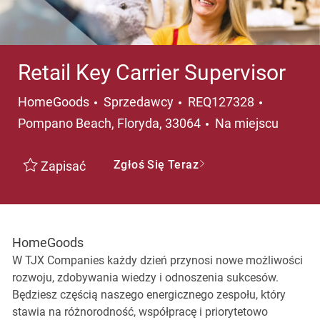
Retail Key Carrier Supervisor
Kategoria
Lokalizac
HomeGoods
Sprzedawcy
REQ127328
Pompano Beach, Floryda, 33064
Na miejscu
Zgłoś Się Teraz
Zapisać
HomeGoods
W TJX Companies każdy dzień przynosi nowe możliwości
rozwoju, zdobywania wiedzy i odnoszenia sukcesów.
Będziesz częścią naszego energicznego zespołu, który
stawia na różnorodność, współpracę i priorytetowo