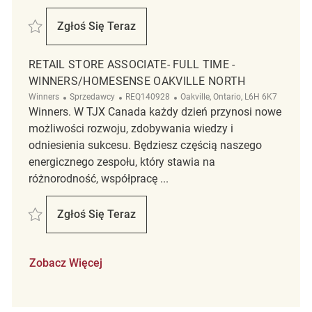
Zapisać 439/097 Winners/HomeSense Stockyards Full Time Sales Ass
Zgłoś Się Teraz
439/097 Winners/HomeSense Stockyards Fu
RETAIL STORE ASSOCIATE- FULL TIME -
WINNERS/HOMESENSE OAKVILLE NORTH
Kategoria
ReqId
Lokalizacja
Winners
Sprzedawcy
REQ140928
Oakville, Ontario, L6H 6K7
Winners. W TJX Canada każdy dzień przynosi nowe
możliwości rozwoju, zdobywania wiedzy i
odniesienia sukcesu. Będziesz częścią naszego
energicznego zespołu, który stawia na
różnorodność, współpracę ...
Zapisać Retail Store Associate- Full Time - Winners/Homesense Oakvil
Zgłoś Się Teraz
Retail Store Associate- Full Time - Winne
Zobacz Więcej