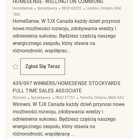
HOMESENSE- WELLINGTON COMMONS
Kategoria
ReqId
Lokalizacja
HomeSense
Sprzedawcy
REQ143522
London, Ontario, N6E
1M3
HomeSense. W TJX Canada każdy dzień przynosi
nowe możliwości rozwoju, zdobywania wiedzy i
odniesienia sukcesu. Będziesz częścią naszego
energicznego zespołu, który stawia na
różnorodność, współprac...
Zapisać Retail Store Associate Full Time HomeSense- Wellington Co
Zgłoś Się Teraz
Retail Store Associate Full Time HomeSe
439/097 WINNERS/HOMESENSE STOCKYARDS
FULL TIME SALES ASSOCIATE
Kategoria
ReqId
Lokalizacja
Winners
Sprzedawcy
REQ137751
Toronto, Ontario, M6N 0A3
Winners. W TJX Canada każdy dzień przynosi nowe
możliwości rozwoju, zdobywania wiedzy i
odniesienia sukcesu. Będziesz częścią naszego
energicznego zespołu, który stawia na
różnorodność, współpracę ...