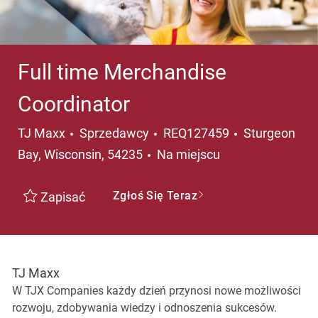
Full time Merchandise
Coordinator
Kategoria
Lokalizacja
TJ Maxx
Sprzedawcy
REQ127459
Sturgeon
Bay, Wisconsin, 54235
Na miejscu
Zgłoś Się Teraz
Zapisać
TJ Maxx
W TJX Companies każdy dzień przynosi nowe możliwości
rozwoju, zdobywania wiedzy i odnoszenia sukcesów.