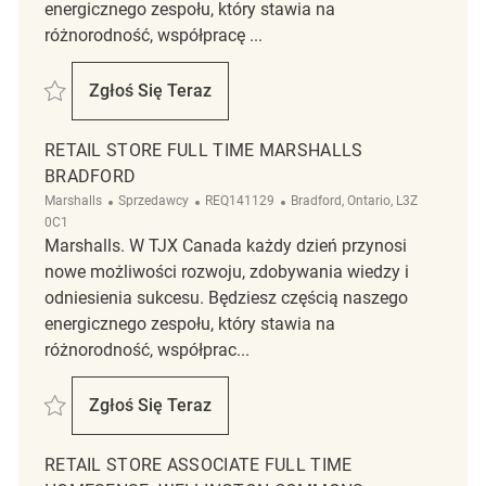
energicznego zespołu, który stawia na
różnorodność, współpracę ...
Zapisać Retail Store Associate Full Time Winners/Homesense REQ1393
Zgłoś Się Teraz
Retail Store Associate Full Time Winners
RETAIL STORE FULL TIME MARSHALLS
BRADFORD
Kategoria
ReqId
Lokalizacja
Marshalls
Sprzedawcy
REQ141129
Bradford, Ontario, L3Z
0C1
Marshalls. W TJX Canada każdy dzień przynosi
nowe możliwości rozwoju, zdobywania wiedzy i
odniesienia sukcesu. Będziesz częścią naszego
energicznego zespołu, który stawia na
różnorodność, współprac...
Zapisać Retail Store Full Time Marshalls Bradford REQ141129
Zgłoś Się Teraz
Retail Store Full Time Marshalls Bradford
RETAIL STORE ASSOCIATE FULL TIME