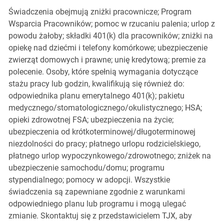
Świadczenia obejmują zniżki pracownicze; Program
Wsparcia Pracowników; pomoc w rzucaniu palenia; urlop z
powodu żałoby; składki 401(k) dla pracowników; zniżki na
opiekę nad dziećmi i telefony komórkowe; ubezpieczenie
zwierząt domowych i prawne; unię kredytową; premie za
polecenie. Osoby, które spełnią wymagania dotyczące
stażu pracy lub godzin, kwalifikują się również do:
odpowiednika planu emerytalnego 401(k); pakietu
medycznego/stomatologicznego/okulistycznego; HSA;
opieki zdrowotnej FSA; ubezpieczenia na życie;
ubezpieczenia od krótkoterminowej/długoterminowej
niezdolności do pracy; płatnego urlopu rodzicielskiego,
płatnego urlop wypoczynkowego/zdrowotnego; zniżek na
ubezpieczenie samochodu/domu; programu
stypendialnego; pomocy w adopcji. Wszystkie
świadczenia są zapewniane zgodnie z warunkami
odpowiedniego planu lub programu i mogą ulegać
zmianie. Skontaktuj się z przedstawicielem TJX, aby