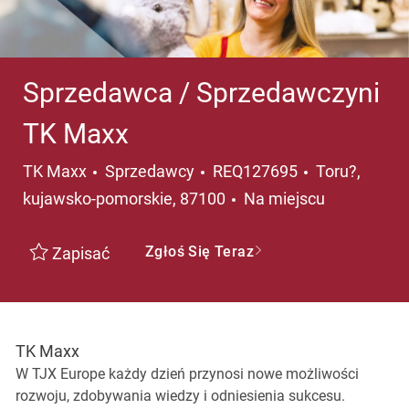
Sprzedawca / Sprzedawczyni
TK Maxx
Kategoria
Lokalizacja
TK Maxx
Sprzedawcy
REQ127695
Toru?,
kujawsko-pomorskie, 87100
Na miejscu
Zgłoś Się Teraz
Zapisać
TK Maxx
W TJX Europe każdy dzień przynosi nowe możliwości
rozwoju, zdobywania wiedzy i odniesienia sukcesu.