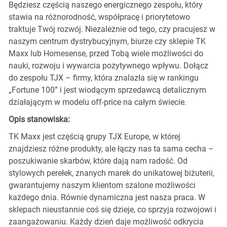
Będziesz częścią naszego energicznego zespołu, który
stawia na różnorodność, współpracę i priorytetowo
traktuje Twój rozwój. Niezależnie od tego, czy pracujesz w
naszym centrum dystrybucyjnym, biurze czy sklepie TK
Maxx lub Homesense, przed Tobą wiele możliwości do
nauki, rozwoju i wywarcia pozytywnego wpływu. Dołącz
do zespołu TJX – firmy, która znalazła się w rankingu
„Fortune 100” i jest wiodącym sprzedawcą detalicznym
działającym w modelu off-price na całym świecie.
Opis stanowiska:
TK Maxx jest częścią grupy TJX Europe, w której
znajdziesz różne produkty, ale łączy nas ta sama cecha –
poszukiwanie skarbów, które dają nam radość. Od
stylowych perełek, znanych marek do unikatowej biżuterii,
gwarantujemy naszym klientom szalone możliwości
każdego dnia. Równie dynamiczna jest nasza praca. W
sklepach nieustannie coś się dzieje, co sprzyja rozwojowi i
zaangażowaniu. Każdy dzień daje możliwość odkrycia