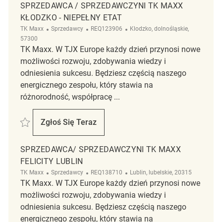
SPRZEDAWCA / SPRZEDAWCZYNI TK MAXX
KŁODZKO - NIEPEŁNY ETAT
Kategoria
ReqId
Lokalizacja
TK Maxx
Sprzedawcy
REQ123906
Klodzko, dolnośląskie,
57300
TK Maxx. W TJX Europe każdy dzień przynosi nowe
możliwości rozwoju, zdobywania wiedzy i
odniesienia sukcesu. Będziesz częścią naszego
energicznego zespołu, który stawia na
różnorodność, współpracę ...
Zapisać Sprzedawca / Sprzedawczyni TK Maxx Kłodzko - niepełny etat
Zgłoś Się Teraz
Sprzedawca / Sprzedawczyni TK Maxx Kłodz
SPRZEDAWCA/ SPRZEDAWCZYNI TK MAXX
FELICITY LUBLIN
Kategoria
ReqId
Lokalizacja
TK Maxx
Sprzedawcy
REQ138710
Lublin, lubelskie, 20315
TK Maxx. W TJX Europe każdy dzień przynosi nowe
możliwości rozwoju, zdobywania wiedzy i
odniesienia sukcesu. Będziesz częścią naszego
energicznego zespołu, który stawia na