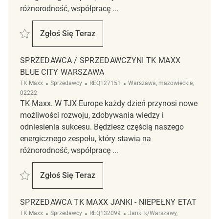
różnorodność, współpracę ...
Zapisać Sprzedawca/ Sprzedawczyni Tk Maxx FELICITY Lublin REQ138
Zgłoś Się Teraz
Sprzedawca/ Sprzedawczyni Tk Maxx FELI
SPRZEDAWCA / SPRZEDAWCZYNI TK MAXX
BLUE CITY WARSZAWA
Kategoria
ReqId
Lokalizacja
TK Maxx
Sprzedawcy
REQ127151
Warszawa, mazowieckie,
02222
TK Maxx. W TJX Europe każdy dzień przynosi nowe
możliwości rozwoju, zdobywania wiedzy i
odniesienia sukcesu. Będziesz częścią naszego
energicznego zespołu, który stawia na
różnorodność, współpracę ...
Zapisać Sprzedawca / Sprzedawczyni TK Maxx Blue City Warszawa R
Zgłoś Się Teraz
Sprzedawca / Sprzedawczyni TK Maxx Blu
SPRZEDAWCA TK MAXX JANKI - NIEPEŁNY ETAT
Kategoria
ReqId
Lokalizacja
TK Maxx
Sprzedawcy
REQ132099
Janki k/Warszawy,