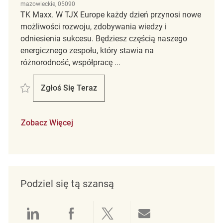
mazowieckie, 05090
TK Maxx. W TJX Europe każdy dzień przynosi nowe
możliwości rozwoju, zdobywania wiedzy i
odniesienia sukcesu. Będziesz częścią naszego
energicznego zespołu, który stawia na
różnorodność, współpracę ...
Zapisać Sprzedawca TK Maxx Janki - niepełny etat REQ132099
Zgłoś Się Teraz
Sprzedawca TK Maxx Janki - Niepełny Etat
Zobacz Więcej
Podziel się tą szansą