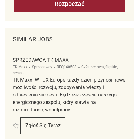
Rozpocząć
SIMILAR JOBS
SPRZEDAWCA TK MAXX
Kategoria
ReqId
Lokalizacja
TK Maxx
Sprzedawcy
REQ140503
Cz?stochowa, śląskie,
42200
TK Maxx. W TJX Europe każdy dzień przynosi nowe
możliwości rozwoju, zdobywania wiedzy i
odniesienia sukcesu. Będziesz częścią naszego
energicznego zespołu, który stawia na
różnorodność, współpracę ...
Zapisać Sprzedawca TK Maxx REQ140503
Zgłoś Się Teraz
Sprzedawca TK Maxx