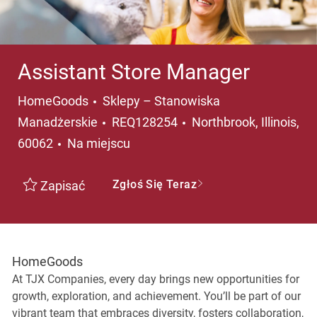
Assistant Store Manager
Kategoria
HomeGoods
Sklepy – Stanowiska
Lokalizacja
Manadżerskie
REQ128254
Northbrook, Illinois,
60062
Na miejscu
Zgłoś Się Teraz
Zapisać
HomeGoods
At TJX Companies, every day brings new opportunities for
growth, exploration, and achievement. You’ll be part of our
vibrant team that embraces diversity, fosters collaboration,