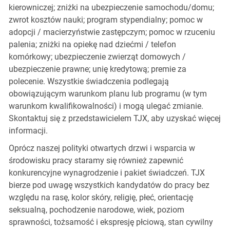
kierowniczej; zniżki na ubezpieczenie samochodu/domu;
zwrot kosztów nauki; program stypendialny; pomoc w
adopcji / macierzyństwie zastępczym; pomoc w rzuceniu
palenia; zniżki na opiekę nad dziećmi / telefon
komórkowy; ubezpieczenie zwierząt domowych /
ubezpieczenie prawne; unię kredytową; premie za
polecenie. Wszystkie świadczenia podlegają
obowiązującym warunkom planu lub programu (w tym
warunkom kwalifikowalności) i mogą ulegać zmianie.
Skontaktuj się z przedstawicielem TJX, aby uzyskać więcej
informacji.
Oprócz naszej polityki otwartych drzwi i wsparcia w
środowisku pracy staramy się również zapewnić
konkurencyjne wynagrodzenie i pakiet świadczeń. TJX
bierze pod uwagę wszystkich kandydatów do pracy bez
względu na rasę, kolor skóry, religię, płeć, orientację
seksualną, pochodzenie narodowe, wiek, poziom
sprawności, tożsamość i ekspresję płciową, stan cywilny