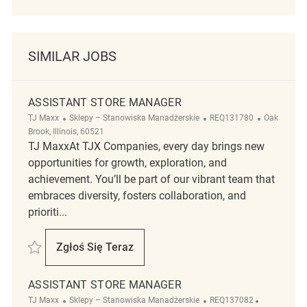
SIMILAR JOBS
ASSISTANT STORE MANAGER
Kategoria
ReqId
Lokalizacja
TJ Maxx
Sklepy – Stanowiska Manadżerskie
REQ131780
Oak
Brook, Illinois, 60521
TJ MaxxAt TJX Companies, every day brings new
opportunities for growth, exploration, and
achievement. You’ll be part of our vibrant team that
embraces diversity, fosters collaboration, and
prioriti...
Zapisać Assistant Store Manager REQ131780
Zgłoś Się Teraz
Assistant Store Manager
ASSISTANT STORE MANAGER
Kategoria
ReqId
Lokalizacja
TJ Maxx
Sklepy – Stanowiska Manadżerskie
REQ137082