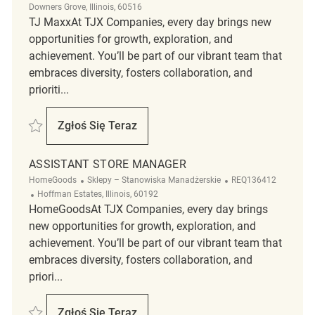
Downers Grove, Illinois, 60516
TJ MaxxAt TJX Companies, every day brings new
opportunities for growth, exploration, and
achievement. You’ll be part of our vibrant team that
embraces diversity, fosters collaboration, and
prioriti...
Zapisać Assistant Store Manager REQ137082
Zgłoś Się Teraz
Assistant Store Manager
ASSISTANT STORE MANAGER
Kategoria
ReqId
HomeGoods
Sklepy – Stanowiska Manadżerskie
REQ136412
Lokalizacja
Hoffman Estates, Illinois, 60192
HomeGoodsAt TJX Companies, every day brings
new opportunities for growth, exploration, and
achievement. You’ll be part of our vibrant team that
embraces diversity, fosters collaboration, and
priori...
Zapisać Assistant Store Manager REQ136412
Zgłoś Się Teraz