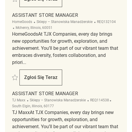
Assistant Store Manager
ASSISTANT STORE MANAGER
Kategoria
ReqId
HomeGoods
Sklepy – Stanowiska Manadżerskie
REQ132104
Lokalizacja
Mchenry, Illinois, 60051
HomeGoodsAt TJX Companies, every day brings
new opportunities for growth, exploration, and
achievement. You’ll be part of our vibrant team that
embraces diversity, fosters collaboration, and
priori...
Zapisać Assistant Store Manager REQ132104
Zgłoś Się Teraz
Assistant Store Manager
ASSISTANT STORE MANAGER
Kategoria
ReqId
Lokalizacja
TJ Maxx
Sklepy – Stanowiska Manadżerskie
REQ114538
South Elgin, Illinois, 60177
TJ MaxxAt TJX Companies, every day brings new
opportunities for growth, exploration, and
achievement. You’ll be part of our vibrant team that