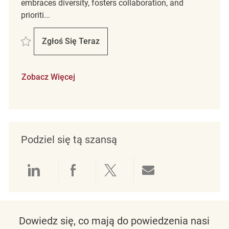
embraces diversity, fosters collaboration, and
prioriti...
Zapisać Assistant Store Manager REQ114538
Zgłoś Się Teraz
Assistant Store Manager
Zobacz Więcej
Podziel się tą szansą
Udostępnianie przez LinkedIn
Udostępnianie przez Facebo
Udostępnij przez Twit
Udostępnianie 
Dowiedz się, co mają do powiedzenia nasi