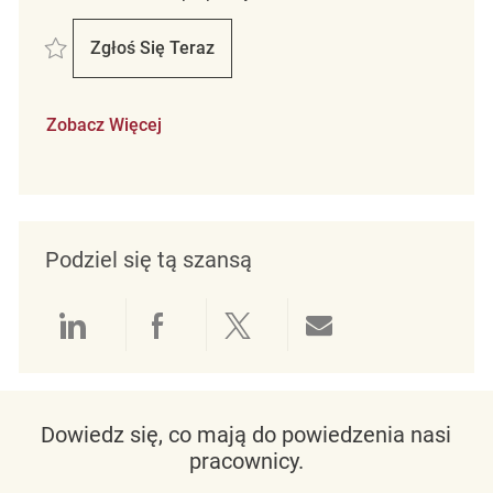
Zapisać Retail Store Associate Part Time Winners HomeSense Baysho
Zgłoś Się Teraz
Retail Store Associate Part Time Winner
Zobacz Więcej
Podziel się tą szansą
Udostępnianie przez LinkedIn
Udostępnianie przez Facebo
Udostępnij przez Twit
Udostępnianie 
Dowiedz się, co mają do powiedzenia nasi
pracownicy.