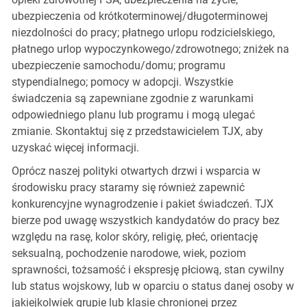
ubezpieczenia od krótkoterminowej/długoterminowej
niezdolności do pracy; płatnego urlopu rodzicielskiego,
płatnego urlop wypoczynkowego/zdrowotnego; zniżek na
ubezpieczenie samochodu/domu; programu
stypendialnego; pomocy w adopcji. Wszystkie
świadczenia są zapewniane zgodnie z warunkami
odpowiedniego planu lub programu i mogą ulegać
zmianie. Skontaktuj się z przedstawicielem TJX, aby
uzyskać więcej informacji.
Oprócz naszej polityki otwartych drzwi i wsparcia w
środowisku pracy staramy się również zapewnić
konkurencyjne wynagrodzenie i pakiet świadczeń. TJX
bierze pod uwagę wszystkich kandydatów do pracy bez
względu na rasę, kolor skóry, religię, płeć, orientację
seksualną, pochodzenie narodowe, wiek, poziom
sprawności, tożsamość i ekspresję płciową, stan cywilny
lub status wojskowy, lub w oparciu o status danej osoby w
jakiejkolwiek grupie lub klasie chronionej przez