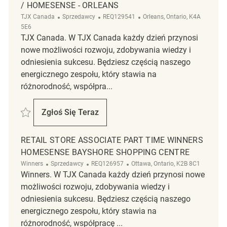
/ HOMESENSE - ORLEANS
Kategoria
ReqId
Lokalizacja
TJX Canada
Sprzedawcy
REQ129541
Orleans, Ontario, K4A
5E6
TJX Canada. W TJX Canada każdy dzień przynosi
nowe możliwości rozwoju, zdobywania wiedzy i
odniesienia sukcesu. Będziesz częścią naszego
energicznego zespołu, który stawia na
różnorodność, współpra...
Zapisać Retail Store Associate Part Time Winners / Homesense - Orle
Zgłoś Się Teraz
Retail Store Associate Part Time Winners 
RETAIL STORE ASSOCIATE PART TIME WINNERS
HOMESENSE BAYSHORE SHOPPING CENTRE
Kategoria
ReqId
Lokalizacja
Winners
Sprzedawcy
REQ126957
Ottawa, Ontario, K2B 8C1
Winners. W TJX Canada każdy dzień przynosi nowe
możliwości rozwoju, zdobywania wiedzy i
odniesienia sukcesu. Będziesz częścią naszego
energicznego zespołu, który stawia na
różnorodność, współpracę ...