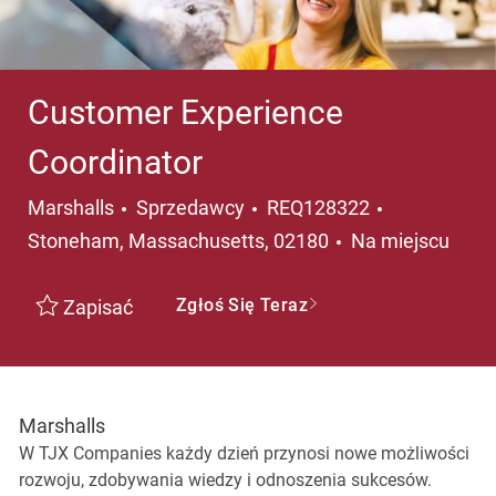
Customer Experience
Coordinator
Kategoria
Lokalizacja
Marshalls
Sprzedawcy
REQ128322
Stoneham, Massachusetts, 02180
Na miejscu
Zgłoś Się Teraz
Zapisać
Marshalls
W TJX Companies każdy dzień przynosi nowe możliwości
rozwoju, zdobywania wiedzy i odnoszenia sukcesów.