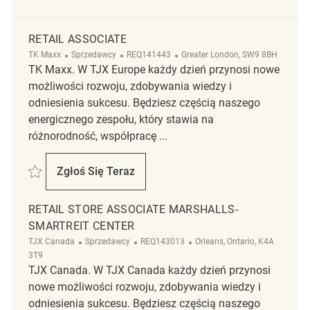
RETAIL ASSOCIATE
Kategoria
ReqId
Lokalizacja
TK Maxx
Sprzedawcy
REQ141443
Greater London, SW9 8BH
TK Maxx. W TJX Europe każdy dzień przynosi nowe
możliwości rozwoju, zdobywania wiedzy i
odniesienia sukcesu. Będziesz częścią naszego
energicznego zespołu, który stawia na
różnorodność, współpracę ...
Zapisać Retail Associate REQ141443
Zgłoś Się Teraz
Retail Associate
RETAIL STORE ASSOCIATE MARSHALLS-
SMARTREIT CENTER
Kategoria
ReqId
Lokalizacja
TJX Canada
Sprzedawcy
REQ143013
Orleans, Ontario, K4A
3T9
TJX Canada. W TJX Canada każdy dzień przynosi
nowe możliwości rozwoju, zdobywania wiedzy i
odniesienia sukcesu. Będziesz częścią naszego