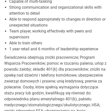
Capable of multi-tasking
Strong communication and organizational skills with
attention to detail
Able to respond appropriately to changes in direction or
unexpected situations
Team player, working effectively with peers and
supervisors
Able to train others
1 year retail and 6 months of leadership experience
Świadczenia obejmują zniżki pracownicze; Program
Wsparcia Pracowników; pomoc w rzucaniu palenia; urlop z
powodu żałoby; składki 401(k) dla pracowników; zniżki na
opiekę nad dziećmi i telefony komórkowe; ubezpieczenie
zwierząt domowych i prawne; unię kredytową; premie za
polecenie. Osoby, które spełnią wymagania dotyczące
stażu pracy lub godzin, kwalifikują się również do:
odpowiednika planu emerytalnego 401(k); pakietu
medycznego/stomatologicznego/okulistycznego; HSA;
opieki zdrowotnej FSA; ubezpieczenia na życie;