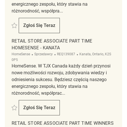
energicznego zespołu, który stawia na
różnorodność, współpra...
Zapisać Retail Store Associate Marshalls- SmartReit Center REQ143013
Zgłoś Się Teraz
Retail Store Associate Marshalls- SmartRei
RETAIL STORE ASSOCIATE PART TIME
HOMESENSE - KANATA
Kategoria
ReqId
Lokalizacja
HomeSense
Sprzedawcy
REQ139087
Kanata, Ontario, K2S
0P5
HomeSense. W TJX Canada każdy dzień przynosi
nowe możliwości rozwoju, zdobywania wiedzy i
odniesienia sukcesu. Będziesz częścią naszego
energicznego zespołu, który stawia na
różnorodność, współprac...
Zapisać Retail Store Associate Part Time Homesense - Kanata REQ139
Zgłoś Się Teraz
Retail Store Associate Part Time Homesen
RETAIL STORE ASSOCIATE PART TIME WINNERS