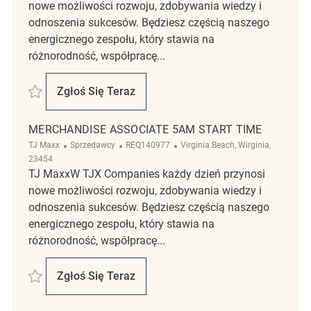
nowe możliwości rozwoju, zdobywania wiedzy i
odnoszenia sukcesów. Będziesz częścią naszego
energicznego zespołu, który stawia na
różnorodność, współpracę...
Zapisać Markdown Associate (5AM START TIME) REQ135450
Zgłoś Się Teraz
Markdown Associate (5AM START TIME)
MERCHANDISE ASSOCIATE 5AM START TIME
Kategoria
ReqId
Lokalizacja
TJ Maxx
Sprzedawcy
REQ140977
Virginia Beach, Wirginia,
23454
TJ MaxxW TJX Companies każdy dzień przynosi
nowe możliwości rozwoju, zdobywania wiedzy i
odnoszenia sukcesów. Będziesz częścią naszego
energicznego zespołu, który stawia na
różnorodność, współpracę...
Zapisać merchandise associate 5am start time REQ140977
Zgłoś Się Teraz
Merchandise Associate 5am Start Time