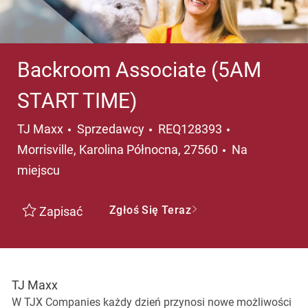
Backroom Associate (5AM
START TIME)
Kategoria
Lokalizacja
TJ Maxx
Sprzedawcy
REQ128393
Morrisville, Karolina Północna, 27560
Na
miejscu
Zgłoś Się Teraz
Zapisać
TJ Maxx
W TJX Companies każdy dzień przynosi nowe możliwości