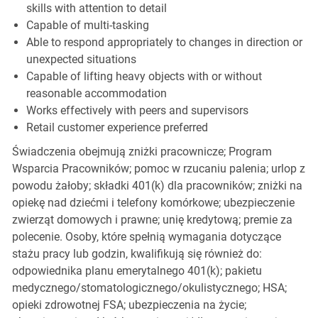
skills with attention to detail
Capable of multi-tasking
Able to respond appropriately to changes in direction or
unexpected situations
Capable of lifting heavy objects with or without
reasonable accommodation
Works effectively with peers and supervisors
Retail customer experience preferred
Świadczenia obejmują zniżki pracownicze; Program
Wsparcia Pracowników; pomoc w rzucaniu palenia; urlop z
powodu żałoby; składki 401(k) dla pracowników; zniżki na
opiekę nad dziećmi i telefony komórkowe; ubezpieczenie
zwierząt domowych i prawne; unię kredytową; premie za
polecenie. Osoby, które spełnią wymagania dotyczące
stażu pracy lub godzin, kwalifikują się również do:
odpowiednika planu emerytalnego 401(k); pakietu
medycznego/stomatologicznego/okulistycznego; HSA;
opieki zdrowotnej FSA; ubezpieczenia na życie;