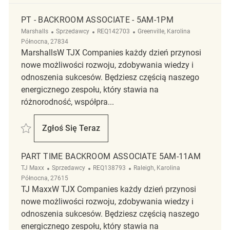
PT - BACKROOM ASSOCIATE - 5AM-1PM
Kategoria
ReqId
Lokalizacja
Marshalls
Sprzedawcy
REQ142703
Greenville, Karolina
Północna, 27834
MarshallsW TJX Companies każdy dzień przynosi
nowe możliwości rozwoju, zdobywania wiedzy i
odnoszenia sukcesów. Będziesz częścią naszego
energicznego zespołu, który stawia na
różnorodność, współpra...
Zapisać PT - Backroom Associate - 5am-1pm REQ142703
Zgłoś Się Teraz
PT - Backroom Associate - 5am-1pm
PART TIME BACKROOM ASSOCIATE 5AM-11AM
Kategoria
ReqId
Lokalizacja
TJ Maxx
Sprzedawcy
REQ138793
Raleigh, Karolina
Północna, 27615
TJ MaxxW TJX Companies każdy dzień przynosi
nowe możliwości rozwoju, zdobywania wiedzy i
odnoszenia sukcesów. Będziesz częścią naszego
energicznego zespołu, który stawia na