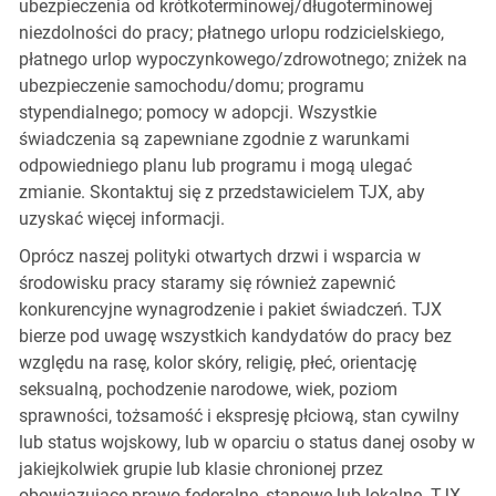
ubezpieczenia od krótkoterminowej/długoterminowej
niezdolności do pracy; płatnego urlopu rodzicielskiego,
płatnego urlop wypoczynkowego/zdrowotnego; zniżek na
ubezpieczenie samochodu/domu; programu
stypendialnego; pomocy w adopcji. Wszystkie
świadczenia są zapewniane zgodnie z warunkami
odpowiedniego planu lub programu i mogą ulegać
zmianie. Skontaktuj się z przedstawicielem TJX, aby
uzyskać więcej informacji.
Oprócz naszej polityki otwartych drzwi i wsparcia w
środowisku pracy staramy się również zapewnić
konkurencyjne wynagrodzenie i pakiet świadczeń. TJX
bierze pod uwagę wszystkich kandydatów do pracy bez
względu na rasę, kolor skóry, religię, płeć, orientację
seksualną, pochodzenie narodowe, wiek, poziom
sprawności, tożsamość i ekspresję płciową, stan cywilny
lub status wojskowy, lub w oparciu o status danej osoby w
jakiejkolwiek grupie lub klasie chronionej przez
obowiązujące prawo federalne, stanowe lub lokalne. TJX