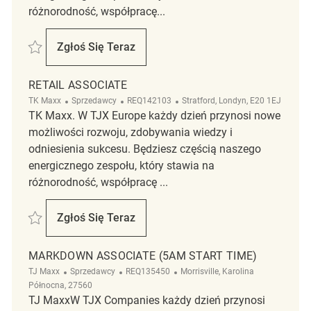
różnorodność, współpracę...
Zapisać Part Time Backroom Associate 5AM-11AM REQ138793
Zgłoś Się Teraz
Part Time Backroom Associate 5AM-11AM
RETAIL ASSOCIATE
Kategoria
ReqId
Lokalizacja
TK Maxx
Sprzedawcy
REQ142103
Stratford, Londyn, E20 1EJ
TK Maxx. W TJX Europe każdy dzień przynosi nowe
możliwości rozwoju, zdobywania wiedzy i
odniesienia sukcesu. Będziesz częścią naszego
energicznego zespołu, który stawia na
różnorodność, współpracę ...
Zapisać Retail Associate REQ142103
Zgłoś Się Teraz
Retail Associate
MARKDOWN ASSOCIATE (5AM START TIME)
Kategoria
ReqId
Lokalizacja
TJ Maxx
Sprzedawcy
REQ135450
Morrisville, Karolina
Północna, 27560
TJ MaxxW TJX Companies każdy dzień przynosi