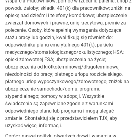
Wsparcia Pracowników; pomoc w rzucaniu palenia; urlop z
powodu żałoby; składki 401(k) dla pracowników; zniżki na
opiekę nad dziećmi i telefony komórkowe; ubezpieczenie
zwierząt domowych i prawne; unię kredytową; premie za
polecenie. Osoby, które spełnią wymagania dotyczące
stażu pracy lub godzin, kwalifikują się również do:
odpowiednika planu emerytalnego 401(k); pakietu
medycznego/stomatologicznego/okulistycznego; HSA;
opieki zdrowotnej FSA; ubezpieczenia na życie;
ubezpieczenia od krótkoterminowej/długoterminowej
niezdolności do pracy; płatnego urlopu rodzicielskiego,
płatnego urlop wypoczynkowego/zdrowotnego; zniżek na
ubezpieczenie samochodu/domu; programu
stypendialnego; pomocy w adopcji. Wszystkie
świadczenia są zapewniane zgodnie z warunkami
odpowiedniego planu lub programu i mogą ulegać
zmianie. Skontaktuj się z przedstawicielem TJX, aby
uzyskać więcej informacji.
Oprócz naszej polityki otwartych drzwi i wsparcia w