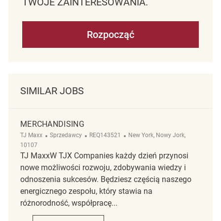
TWOJE ZAINTERESOWANIA.
Rozpocząć
SIMILAR JOBS
MERCHANDISING
Kategoria
ReqId
Lokalizacja
TJ Maxx
Sprzedawcy
REQ143521
New York, Nowy Jork,
10107
TJ MaxxW TJX Companies każdy dzień przynosi
nowe możliwości rozwoju, zdobywania wiedzy i
odnoszenia sukcesów. Będziesz częścią naszego
energicznego zespołu, który stawia na
różnorodność, współpracę...