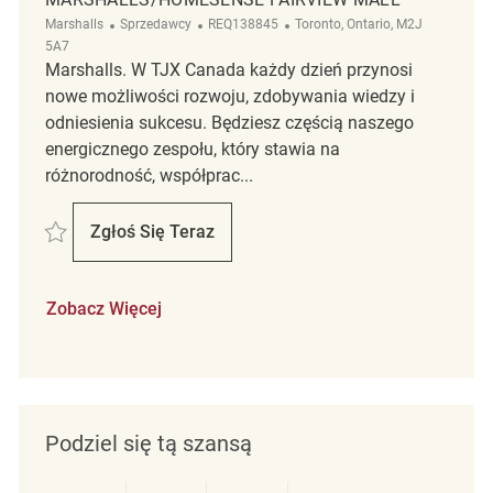
Kategoria
ReqId
Lokalizacja
Marshalls
Sprzedawcy
REQ138845
Toronto, Ontario, M2J
5A7
Marshalls. W TJX Canada każdy dzień przynosi
nowe możliwości rozwoju, zdobywania wiedzy i
odniesienia sukcesu. Będziesz częścią naszego
energicznego zespołu, który stawia na
różnorodność, współprac...
Zapisać Retail Store Associate Part Time Marshalls/Homesense Fairvi
Zgłoś Się Teraz
Retail Store Associate Part Time Marshal
Zobacz Więcej
Podziel się tą szansą