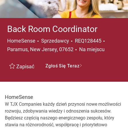
Back Room Coordinator
Kategoria
Lokalizac
HomeSense
Sprzedawcy
REQ128445
Paramus, New Jersey, 07652
Na miejscu
Zgłoś Się Teraz
Zapisać
HomeSense
W TJX Companies każdy dzień przynosi nowe możliwości
rozwoju, zdobywania wiedzy i odnoszenia sukcesów.
Będziesz częścią naszego energicznego zespołu, który
stawia na różnorodność, współpracę i priorytetowo