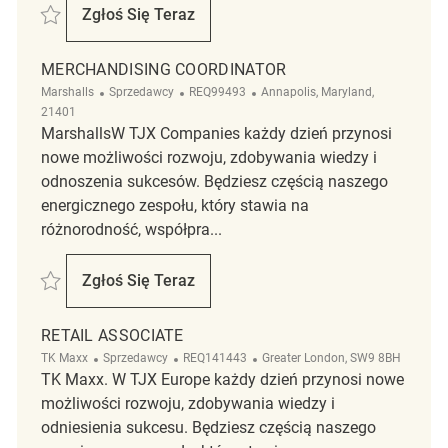
Zapisać Merchandising REQ143521
Zgłoś Się Teraz
Merchandising
MERCHANDISING COORDINATOR
Kategoria
ReqId
Lokalizacja
Marshalls
Sprzedawcy
REQ99493
Annapolis, Maryland,
21401
MarshallsW TJX Companies każdy dzień przynosi
nowe możliwości rozwoju, zdobywania wiedzy i
odnoszenia sukcesów. Będziesz częścią naszego
energicznego zespołu, który stawia na
różnorodność, współpra...
Zapisać Merchandising Coordinator REQ99493
Zgłoś Się Teraz
Merchandising Coordinator
RETAIL ASSOCIATE
Kategoria
ReqId
Lokalizacja
TK Maxx
Sprzedawcy
REQ141443
Greater London, SW9 8BH
TK Maxx. W TJX Europe każdy dzień przynosi nowe
możliwości rozwoju, zdobywania wiedzy i
odniesienia sukcesu. Będziesz częścią naszego