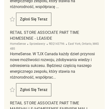
energicznego zespołu, który stawia na
różnorodność, współpracę ...
Zapisać Retail Associate REQ141443
Zgłoś Się Teraz
Retail Associate
RETAIL STORE ASSOCIATE PART TIME
HOMESENSE - LEASIDE
Kategoria
ReqId
Lokalizacja
HomeSense
Sprzedawcy
REQ143796
East York, Ontario, M4G
4B5
HomeSense. W TJX Canada każdy dzień przynosi
nowe możliwości rozwoju, zdobywania wiedzy i
odniesienia sukcesu. Będziesz częścią naszego
energicznego zespołu, który stawia na
różnorodność, współprac...
Zapisać Retail Store Associate Part Time HomeSense - Leaside REQ143
Zgłoś Się Teraz
Retail Store Associate Part Time HomeSen
RETAIL STORE ASSOCIATE PART TIME
MARSHALLS/HOMESENSE FAIRVIEW MALL