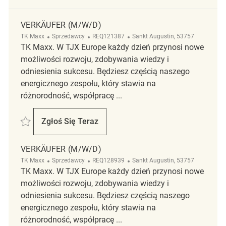
VERKÄUFER (M/W/D)
Kategoria
ReqId
Lokalizacja
TK Maxx
Sprzedawcy
REQ121387
Sankt Augustin, 53757
TK Maxx. W TJX Europe każdy dzień przynosi nowe
możliwości rozwoju, zdobywania wiedzy i
odniesienia sukcesu. Będziesz częścią naszego
energicznego zespołu, który stawia na
różnorodność, współpracę ...
Zapisać Verkäufer (m/w/d) REQ121387
Zgłoś Się Teraz
Verkäufer (m/w/d)
VERKÄUFER (M/W/D)
Kategoria
ReqId
Lokalizacja
TK Maxx
Sprzedawcy
REQ128939
Sankt Augustin, 53757
TK Maxx. W TJX Europe każdy dzień przynosi nowe
możliwości rozwoju, zdobywania wiedzy i
odniesienia sukcesu. Będziesz częścią naszego
energicznego zespołu, który stawia na
różnorodność, współpracę ...