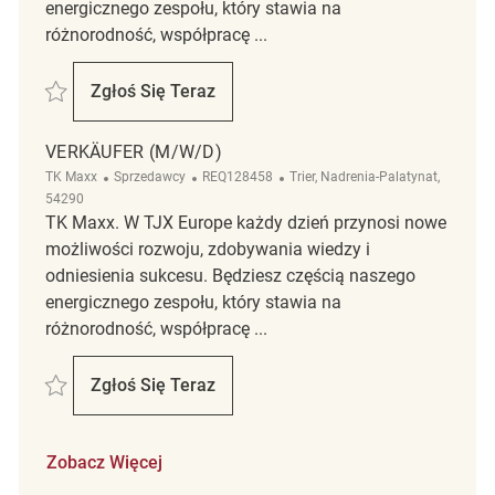
energicznego zespołu, który stawia na
różnorodność, współpracę ...
Zapisać Verkäufer (m/w/d) REQ128963
Zgłoś Się Teraz
Verkäufer (m/w/d)
VERKÄUFER (M/W/D)
Kategoria
ReqId
Lokalizacja
TK Maxx
Sprzedawcy
REQ128458
Trier, Nadrenia-Palatynat,
54290
TK Maxx. W TJX Europe każdy dzień przynosi nowe
możliwości rozwoju, zdobywania wiedzy i
odniesienia sukcesu. Będziesz częścią naszego
energicznego zespołu, który stawia na
różnorodność, współpracę ...
Zapisać Verkäufer (m/w/d) REQ128458
Zgłoś Się Teraz
Verkäufer (m/w/d)
Zobacz Więcej