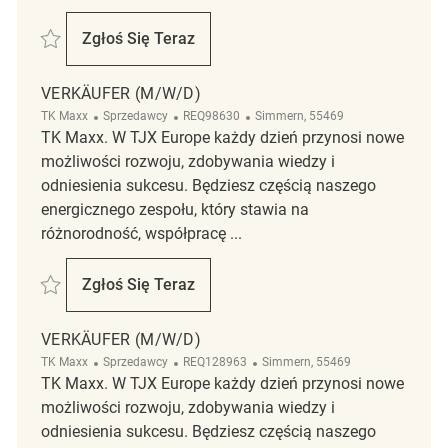
Zapisać Verkäufer (m/w/d) REQ128939
Zgłoś Się Teraz
Verkäufer (m/w/d)
VERKÄUFER (M/W/D)
Kategoria
ReqId
Lokalizacja
TK Maxx
Sprzedawcy
REQ98630
Simmern, 55469
TK Maxx. W TJX Europe każdy dzień przynosi nowe
możliwości rozwoju, zdobywania wiedzy i
odniesienia sukcesu. Będziesz częścią naszego
energicznego zespołu, który stawia na
różnorodność, współpracę ...
Zapisać Verkäufer (m/w/d) REQ98630
Zgłoś Się Teraz
Verkäufer (m/w/d)
VERKÄUFER (M/W/D)
Kategoria
ReqId
Lokalizacja
TK Maxx
Sprzedawcy
REQ128963
Simmern, 55469
TK Maxx. W TJX Europe każdy dzień przynosi nowe
możliwości rozwoju, zdobywania wiedzy i
odniesienia sukcesu. Będziesz częścią naszego