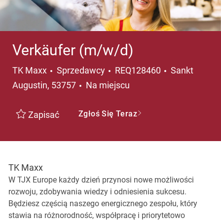
Verkäufer (m/w/d)
Kategoria
Lokalizacja
TK Maxx
Sprzedawcy
REQ128460
Sankt
Augustin, 53757
Na miejscu
Zgłoś Się Teraz
Zapisać
TK Maxx
W TJX Europe każdy dzień przynosi nowe możliwości
rozwoju, zdobywania wiedzy i odniesienia sukcesu.
Będziesz częścią naszego energicznego zespołu, który
stawia na różnorodność, współpracę i priorytetowo