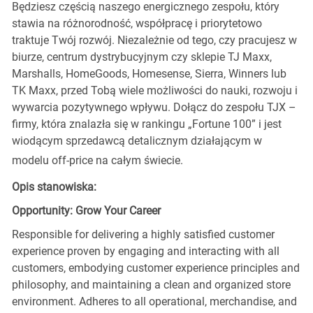
Będziesz częścią naszego energicznego zespołu, który
stawia na różnorodność, współpracę i priorytetowo
traktuje Twój rozwój. Niezależnie od tego, czy pracujesz w
biurze, centrum dystrybucyjnym czy sklepie TJ Maxx,
Marshalls, HomeGoods, Homesense, Sierra, Winners lub
TK Maxx, przed Tobą wiele możliwości do nauki, rozwoju i
wywarcia pozytywnego wpływu. Dołącz do zespołu TJX –
firmy, która znalazła się w rankingu „Fortune 100” i jest
wiodącym sprzedawcą detalicznym działającym w
modelu off-price na całym świecie.
Opis stanowiska:
Opportunity: Grow Your Career
Responsible for delivering a highly satisfied customer
experience proven by engaging and interacting with all
customers, embodying customer experience principles and
philosophy, and maintaining a clean and organized store
environment. Adheres to all operational, merchandise, and