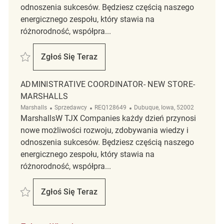
odnoszenia sukcesów. Będziesz częścią naszego
energicznego zespołu, który stawia na
różnorodność, współpra...
Zapisać Customer Experience Coordinator- New Store Part-Time- Mars
Zgłoś Się Teraz
Customer Experience Coordinator- New Sto
ADMINISTRATIVE COORDINATOR- NEW STORE-
MARSHALLS
Kategoria
ReqId
Lokalizacja
Marshalls
Sprzedawcy
REQ128649
Dubuque, Iowa, 52002
MarshallsW TJX Companies każdy dzień przynosi
nowe możliwości rozwoju, zdobywania wiedzy i
odnoszenia sukcesów. Będziesz częścią naszego
energicznego zespołu, który stawia na
różnorodność, współpra...
Zapisać Administrative Coordinator- New Store- Marshalls REQ128649
Zgłoś Się Teraz
Administrative Coordinator- New Store- Ma