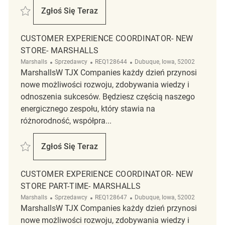
Zapisać Merchandise Coordinator- New Store- Marshalls REQ128643
Zgłoś Się Teraz
Merchandise Coordinator- New Store- Mars
CUSTOMER EXPERIENCE COORDINATOR- NEW
STORE- MARSHALLS
Kategoria
ReqId
Lokalizacja
Marshalls
Sprzedawcy
REQ128644
Dubuque, Iowa, 52002
MarshallsW TJX Companies każdy dzień przynosi
nowe możliwości rozwoju, zdobywania wiedzy i
odnoszenia sukcesów. Będziesz częścią naszego
energicznego zespołu, który stawia na
różnorodność, współpra...
Zapisać Customer Experience Coordinator- New Store- Marshalls REQ1
Zgłoś Się Teraz
Customer Experience Coordinator- New Sto
CUSTOMER EXPERIENCE COORDINATOR- NEW
STORE PART-TIME- MARSHALLS
Kategoria
ReqId
Lokalizacja
Marshalls
Sprzedawcy
REQ128647
Dubuque, Iowa, 52002
MarshallsW TJX Companies każdy dzień przynosi
nowe możliwości rozwoju, zdobywania wiedzy i