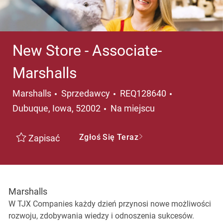
New Store - Associate-
Marshalls
Kategoria
Lokalizacja
Marshalls
Sprzedawcy
REQ128640
Dubuque, Iowa, 52002
Na miejscu
Zgłoś Się Teraz
Zapisać
Marshalls
W TJX Companies każdy dzień przynosi nowe możliwości
rozwoju, zdobywania wiedzy i odnoszenia sukcesów.