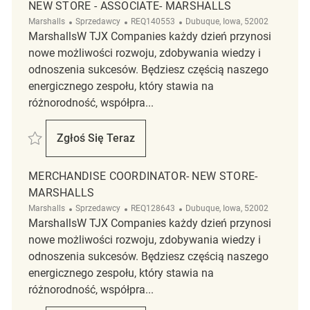
NEW STORE - ASSOCIATE- MARSHALLS
Kategoria
ReqId
Lokalizacja
Marshalls
Sprzedawcy
REQ140553
Dubuque, Iowa, 52002
MarshallsW TJX Companies każdy dzień przynosi
nowe możliwości rozwoju, zdobywania wiedzy i
odnoszenia sukcesów. Będziesz częścią naszego
energicznego zespołu, który stawia na
różnorodność, współpra...
Zapisać New Store - Associate- Marshalls REQ140553
Zgłoś Się Teraz
New Store - Associate- Marshalls
MERCHANDISE COORDINATOR- NEW STORE-
MARSHALLS
Kategoria
ReqId
Lokalizacja
Marshalls
Sprzedawcy
REQ128643
Dubuque, Iowa, 52002
MarshallsW TJX Companies każdy dzień przynosi
nowe możliwości rozwoju, zdobywania wiedzy i
odnoszenia sukcesów. Będziesz częścią naszego
energicznego zespołu, który stawia na
różnorodność, współpra...