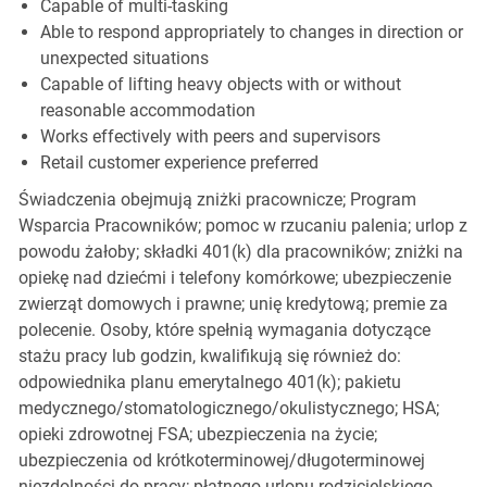
Capable of multi-tasking
Able to respond appropriately to changes in direction or
unexpected situations
Capable of lifting heavy objects with or without
reasonable accommodation
Works effectively with peers and supervisors
Retail customer experience preferred
Świadczenia obejmują zniżki pracownicze; Program
Wsparcia Pracowników; pomoc w rzucaniu palenia; urlop z
powodu żałoby; składki 401(k) dla pracowników; zniżki na
opiekę nad dziećmi i telefony komórkowe; ubezpieczenie
zwierząt domowych i prawne; unię kredytową; premie za
polecenie. Osoby, które spełnią wymagania dotyczące
stażu pracy lub godzin, kwalifikują się również do:
odpowiednika planu emerytalnego 401(k); pakietu
medycznego/stomatologicznego/okulistycznego; HSA;
opieki zdrowotnej FSA; ubezpieczenia na życie;
ubezpieczenia od krótkoterminowej/długoterminowej
niezdolności do pracy; płatnego urlopu rodzicielskiego,