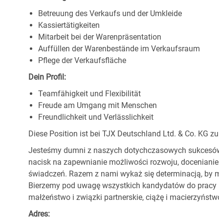
Betreuung des Verkaufs und der Umkleide
Kassiertätigkeiten
Mitarbeit bei der Warenpräsentation
Auffüllen der Warenbestände im Verkaufsraum
Pflege der Verkaufsfläche
Dein Profil:
Teamfähigkeit und Flexibilität
Freude am Umgang mit Menschen
Freundlichkeit und Verlässlichkeit
Diese Position ist bei TJX Deutschland Ltd. & Co. KG zu
Jesteśmy dumni z naszych dotychczasowych sukcesów, 
nacisk na zapewnianie możliwości rozwoju, docenianie
świadczeń. Razem z nami wykaż się determinacją, by m
Bierzemy pod uwagę wszystkich kandydatów do pracy be
małżeństwo i związki partnerskie, ciążę i macierzyństwo,
Adres: