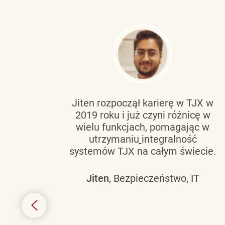
tującą
Jiten rozpoczął karierę w TJX w
2019 roku i już czyni różnicę w
wanie
wielu funkcjach, pomagając w
go
utrzymaniu
integralność
h
systemów TJX na całym świecie.
owym
Jiten
, Bezpieczeństwo, IT
 mogą
szych