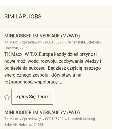
SIMILAR JOBS
MINIJOBBER IM VERKAUF (M/W/D)
Kategoria
ReqId
Lokalizacja
TK Maxx
Sprzedawcy
REQ133676
Schenefeld, Szlezwik-
Holsztyn, 22869
TK Maxx. W TJX Europe każdy dzień przynosi
nowe możliwości rozwoju, zdobywania wiedzy i
odniesienia sukcesu. Będziesz częścią naszego
energicznego zespołu, który stawia na
różnorodność, współpracę ...
Zapisać Minijobber im Verkauf (m/w/d) REQ133676
Zgłoś Się Teraz
Minijobber Im Verkauf (m/w/d)
MINIJOBBER IM VERKAUF (M/W/D)
Kategoria
ReqId
Lokalizacja
TK Maxx
Sprzedawcy
REQ105732
Henstedt-Ulzburg,
Szlezwik-Holsztyn, 24558