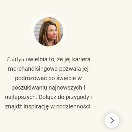
uwielbia to, że jej kariera
Caitlyn
Bra
merchandisingowa pozwala jej
lu
podróżować po świecie w
ku
poszukiwaniu najnowszych i
zaw
najlepszych. Dołącz do przygody i
nie 
znajdź inspirację w codzienności.
l
świ