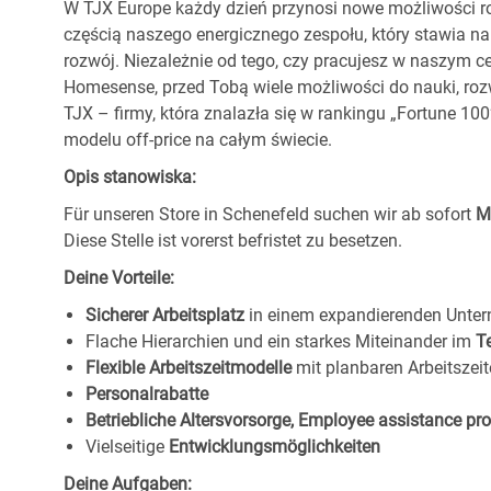
W TJX Europe każdy dzień przynosi nowe możliwości ro
częścią naszego energicznego zespołu, który stawia na
rozwój. Niezależnie od tego, czy pracujesz w naszym c
Homesense, przed Tobą wiele możliwości do nauki, ro
TJX – firmy, która znalazła się w rankingu „Fortune 1
modelu off-price na całym świecie.
Opis stanowiska:
Für unseren Store in Schenefeld
suchen wir ab sofort
M
Diese Stelle ist vorerst befristet zu besetzen.
Deine Vorteile:
Sicherer Arbeitsplatz
in einem expandierenden Unte
Flache Hierarchien und ein starkes Miteinander im
T
Flexible Arbeitszeitmodelle
mit planbaren Arbeitszeit
Personalrabatte
Betriebliche Altersvorsorge, Employee assistance p
Vielseitige
Entwicklungsmöglichkeiten
Deine Aufgaben: