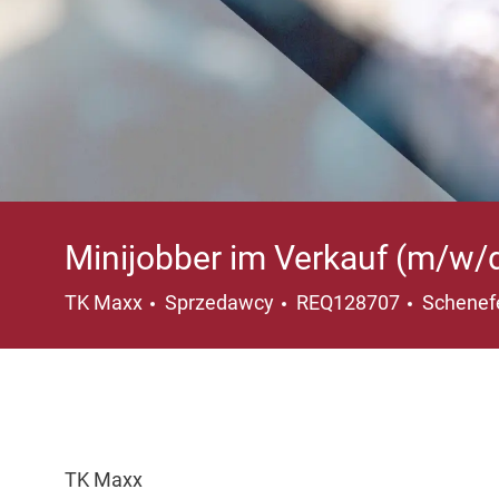
Minijobber im Verkauf (m/w/
Kategoria
Lokaliza
TK Maxx
Sprzedawcy
REQ128707
Schenefe
TK Maxx