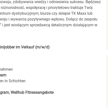
zwoju, zdobywania wiedzy i odniesienia sukcesu. Będziesz
 różnorodność, współpracę i priorytetowo traktuje Twój
entrum dystrybucyjnym, biurze czy sklepie TK Maxx lub
zwoju i wywarcia pozytywnego wpływu. Dołącz do zespołu
00” i jest wiodącym sprzedawcą detalicznym działającym w
inijobber im Verkauf (m/w/d)
rnehmen
eam
en in Schichten
rogram, Wellhub Fitnessangebote