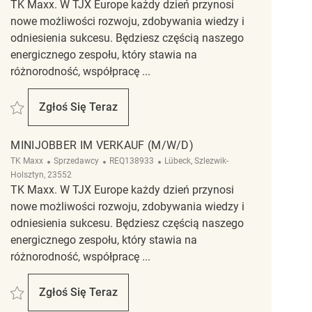
TK Maxx. W TJX Europe każdy dzień przynosi
nowe możliwości rozwoju, zdobywania wiedzy i
odniesienia sukcesu. Będziesz częścią naszego
energicznego zespołu, który stawia na
różnorodność, współpracę ...
Zapisać Minijobber im Verkauf (m/w/d) REQ105732
Zgłoś Się Teraz
Minijobber Im Verkauf (m/w/d)
MINIJOBBER IM VERKAUF (M/W/D)
Kategoria
ReqId
Lokalizacja
TK Maxx
Sprzedawcy
REQ138933
Lübeck, Szlezwik-
Holsztyn, 23552
TK Maxx. W TJX Europe każdy dzień przynosi
nowe możliwości rozwoju, zdobywania wiedzy i
odniesienia sukcesu. Będziesz częścią naszego
energicznego zespołu, który stawia na
różnorodność, współpracę ...
Zapisać Minijobber im Verkauf (m/w/d) REQ138933
Zgłoś Się Teraz
Minijobber Im Verkauf (m/w/d)