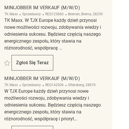
MINIJOBBER IM VERKAUF (M/W/D)
Kategoria
ReqId
Lokalizacja
TK Maxx
Sprzedawcy
REQ123860
Bremen, Brema, 28259
TK Maxx. W TJX Europe każdy dzień przynosi
nowe możliwości rozwoju, zdobywania wiedzy i
odniesienia sukcesu. Będziesz częścią naszego
energicznego zespołu, który stawia na
różnorodność, współpracę ...
Zapisać Minijobber im Verkauf (m/w/d) REQ123860
Zgłoś Się Teraz
Minijobber Im Verkauf (m/w/d)
MINIJOBBER IM VERKAUF (M/W/D)
Kategoria
ReqId
Lokalizacja
TK Maxx
Sprzedawcy
REQ142006
Ottersberg, 28870
W TJX Europe każdy dzień przynosi nowe
możliwości rozwoju, zdobywania wiedzy i
odniesienia sukcesu. Będziesz częścią naszego
energicznego zespołu, który stawia na
różnorodność, współpracę i prioryt...