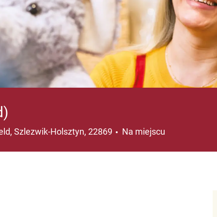
d)
cja
ld, Szlezwik-Holsztyn, 22869
Na miejscu