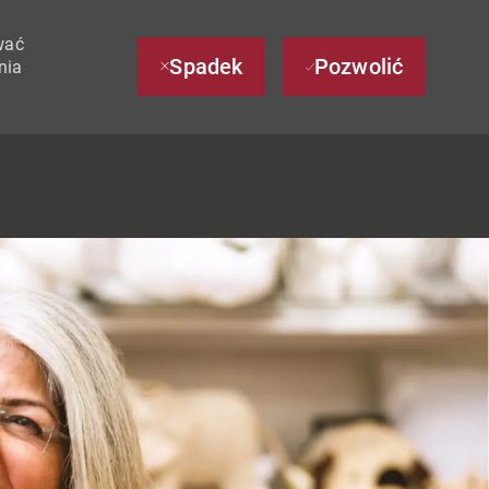
wać
Spadek
Pozwolić
nia