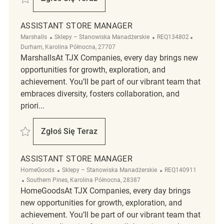
Assistant Store Manager
ASSISTANT STORE MANAGER
Kategoria
ReqId
Lokalizacj
Marshalls
Sklepy – Stanowiska Manadżerskie
REQ134802
Durham, Karolina Północna, 27707
MarshallsAt TJX Companies, every day brings new
opportunities for growth, exploration, and
achievement. You’ll be part of our vibrant team that
embraces diversity, fosters collaboration, and
priori...
Zapisać Assistant Store Manager REQ134802
Zgłoś Się Teraz
Assistant Store Manager
ASSISTANT STORE MANAGER
Kategoria
ReqId
HomeGoods
Sklepy – Stanowiska Manadżerskie
REQ140911
Lokalizacja
Southern Pines, Karolina Północna, 28387
HomeGoodsAt TJX Companies, every day brings
new opportunities for growth, exploration, and
achievement. You’ll be part of our vibrant team that