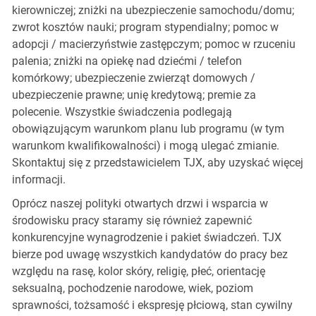
kierowniczej; zniżki na ubezpieczenie samochodu/domu;
zwrot kosztów nauki; program stypendialny; pomoc w
adopcji / macierzyństwie zastępczym; pomoc w rzuceniu
palenia; zniżki na opiekę nad dziećmi / telefon
komórkowy; ubezpieczenie zwierząt domowych /
ubezpieczenie prawne; unię kredytową; premie za
polecenie. Wszystkie świadczenia podlegają
obowiązującym warunkom planu lub programu (w tym
warunkom kwalifikowalności) i mogą ulegać zmianie.
Skontaktuj się z przedstawicielem TJX, aby uzyskać więcej
informacji.
Oprócz naszej polityki otwartych drzwi i wsparcia w
środowisku pracy staramy się również zapewnić
konkurencyjne wynagrodzenie i pakiet świadczeń. TJX
bierze pod uwagę wszystkich kandydatów do pracy bez
względu na rasę, kolor skóry, religię, płeć, orientację
seksualną, pochodzenie narodowe, wiek, poziom
sprawności, tożsamość i ekspresję płciową, stan cywilny