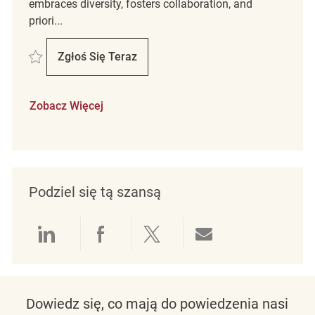
embraces diversity, fosters collaboration, and
priori...
Zapisać Assistant Store Manager REQ140911
Zgłoś Się Teraz
Assistant Store Manager
Zobacz Więcej
Podziel się tą szansą
Udostępnianie przez LinkedIn
Udostępnianie przez Facebo
Udostępnij przez Twit
Udostępnianie 
Dowiedz się, co mają do powiedzenia nasi