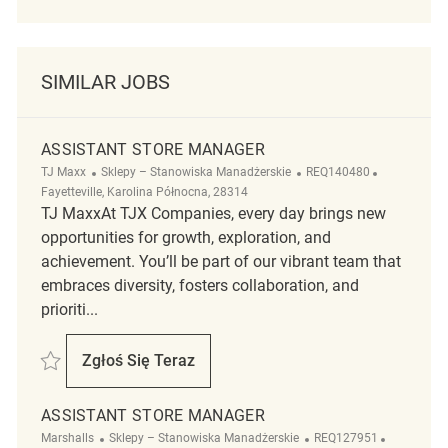
SIMILAR JOBS
ASSISTANT STORE MANAGER
Kategoria
ReqId
Lokalizacja
TJ Maxx
Sklepy – Stanowiska Manadżerskie
REQ140480
Fayetteville, Karolina Północna, 28314
TJ MaxxAt TJX Companies, every day brings new
opportunities for growth, exploration, and
achievement. You’ll be part of our vibrant team that
embraces diversity, fosters collaboration, and
prioriti...
Zapisać Assistant Store Manager REQ140480
Zgłoś Się Teraz
Assistant Store Manager
ASSISTANT STORE MANAGER
Kategoria
ReqId
Lokalizacj
Marshalls
Sklepy – Stanowiska Manadżerskie
REQ127951