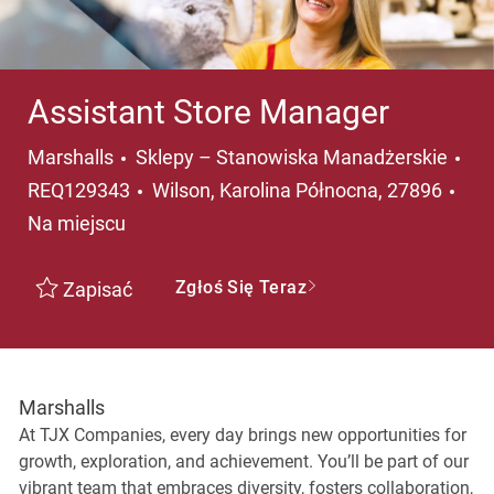
Assistant Store Manager
Kategoria
Marshalls
Sklepy – Stanowiska Manadżerskie
Lokalizacja
REQ129343
Wilson, Karolina Północna, 27896
Na miejscu
Zgłoś Się Teraz
Zapisać
Marshalls
At TJX Companies, every day brings new opportunities for
growth, exploration, and achievement. You’ll be part of our
vibrant team that embraces diversity, fosters collaboration,