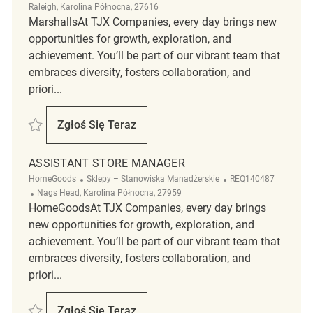
Raleigh, Karolina Północna, 27616
MarshallsAt TJX Companies, every day brings new
opportunities for growth, exploration, and
achievement. You’ll be part of our vibrant team that
embraces diversity, fosters collaboration, and
priori...
Zapisać Assistant Store Manager REQ127951
Zgłoś Się Teraz
Assistant Store Manager
ASSISTANT STORE MANAGER
Kategoria
ReqId
HomeGoods
Sklepy – Stanowiska Manadżerskie
REQ140487
Lokalizacja
Nags Head, Karolina Północna, 27959
HomeGoodsAt TJX Companies, every day brings
new opportunities for growth, exploration, and
achievement. You’ll be part of our vibrant team that
embraces diversity, fosters collaboration, and
priori...
Zapisać Assistant Store Manager REQ140487
Zgłoś Się Teraz