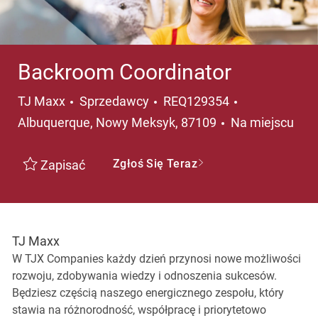
Backroom Coordinator
Kategoria
Lokalizacja
TJ Maxx
Sprzedawcy
REQ129354
Albuquerque, Nowy Meksyk, 87109
Na miejscu
Zgłoś Się Teraz
Zapisać
TJ Maxx
W TJX Companies każdy dzień przynosi nowe możliwości
rozwoju, zdobywania wiedzy i odnoszenia sukcesów.
Będziesz częścią naszego energicznego zespołu, który
stawia na różnorodność, współpracę i priorytetowo