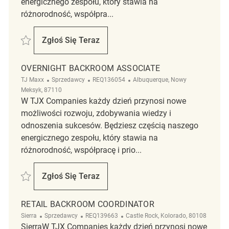
energicznego zespołu, który stawia na
różnorodność, współpra...
Zapisać Backroom Coordinator REQ141845
Zgłoś Się Teraz
Backroom Coordinator
OVERNIGHT BACKROOM ASSOCIATE
Kategoria
ReqId
Lokalizacja
TJ Maxx
Sprzedawcy
REQ136054
Albuquerque, Nowy
Meksyk, 87110
W TJX Companies każdy dzień przynosi nowe
możliwości rozwoju, zdobywania wiedzy i
odnoszenia sukcesów. Będziesz częścią naszego
energicznego zespołu, który stawia na
różnorodność, współpracę i prio...
Zapisać Overnight Backroom Associate REQ136054
Zgłoś Się Teraz
Overnight Backroom Associate
RETAIL BACKROOM COORDINATOR
Kategoria
ReqId
Lokalizacja
Sierra
Sprzedawcy
REQ139663
Castle Rock, Kolorado, 80108
SierraW TJX Companies każdy dzień przynosi nowe