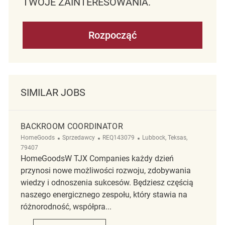
TWOJE ZAINTERESOWANIA.
Rozpocząć
SIMILAR JOBS
BACKROOM COORDINATOR
Kategoria
ReqId
Lokalizacja
HomeGoods
Sprzedawcy
REQ143079
Lubbock, Teksas,
79407
HomeGoodsW TJX Companies każdy dzień
przynosi nowe możliwości rozwoju, zdobywania
wiedzy i odnoszenia sukcesów. Będziesz częścią
naszego energicznego zespołu, który stawia na
różnorodność, współpra...