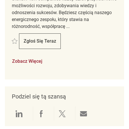
możliwości rozwoju, zdobywania wiedzy i
odnoszenia sukcesów. Będziesz częścią naszego
energicznego zespołu, który stawia na
różnorodność, współpracę ...
Zapisać Retail Backroom Coordinator REQ139663
Zgłoś Się Teraz
Retail Backroom Coordinator
Zobacz Więcej
Podziel się tą szansą
Udostępnianie przez LinkedIn
Udostępnianie przez Facebo
Udostępnij przez Twit
Udostępnianie 