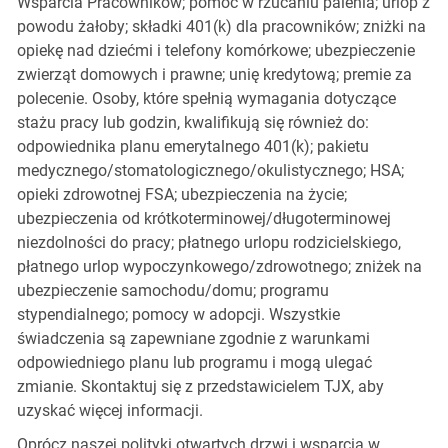
Wsparcia Pracowników; pomoc w rzucaniu palenia; urlop z
powodu żałoby; składki 401(k) dla pracowników; zniżki na
opiekę nad dziećmi i telefony komórkowe; ubezpieczenie
zwierząt domowych i prawne; unię kredytową; premie za
polecenie. Osoby, które spełnią wymagania dotyczące
stażu pracy lub godzin, kwalifikują się również do:
odpowiednika planu emerytalnego 401(k); pakietu
medycznego/stomatologicznego/okulistycznego; HSA;
opieki zdrowotnej FSA; ubezpieczenia na życie;
ubezpieczenia od krótkoterminowej/długoterminowej
niezdolności do pracy; płatnego urlopu rodzicielskiego,
płatnego urlop wypoczynkowego/zdrowotnego; zniżek na
ubezpieczenie samochodu/domu; programu
stypendialnego; pomocy w adopcji. Wszystkie
świadczenia są zapewniane zgodnie z warunkami
odpowiedniego planu lub programu i mogą ulegać
zmianie. Skontaktuj się z przedstawicielem TJX, aby
uzyskać więcej informacji.
Oprócz naszej polityki otwartych drzwi i wsparcia w