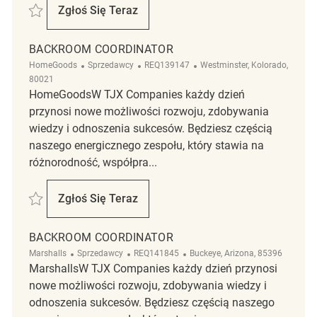
Zapisać Backroom Coordinator REQ143079
Zgłoś Się Teraz
Backroom Coordinator
BACKROOM COORDINATOR
Kategoria
ReqId
Lokalizacja
HomeGoods
Sprzedawcy
REQ139147
Westminster, Kolorado,
80021
HomeGoodsW TJX Companies każdy dzień
przynosi nowe możliwości rozwoju, zdobywania
wiedzy i odnoszenia sukcesów. Będziesz częścią
naszego energicznego zespołu, który stawia na
różnorodność, współpra...
Zapisać Backroom Coordinator REQ139147
Zgłoś Się Teraz
Backroom Coordinator
BACKROOM COORDINATOR
Kategoria
ReqId
Lokalizacja
Marshalls
Sprzedawcy
REQ141845
Buckeye, Arizona, 85396
MarshallsW TJX Companies każdy dzień przynosi
nowe możliwości rozwoju, zdobywania wiedzy i
odnoszenia sukcesów. Będziesz częścią naszego