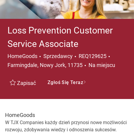
Loss Prevention Customer
Service Associate
Kategoria
Lokalizac
HomeGoods
Sprzedawcy
REQ129625
Farmingdale, Nowy Jork, 11735
Na miejscu
Zgłoś Się Teraz
Zapisać
HomeGoods
W TJX Companies każdy dzień przynosi nowe możliwości
rozwoju, zdobywania wiedzy i odnoszenia sukcesów.