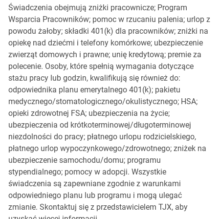
Świadczenia obejmują zniżki pracownicze; Program
Wsparcia Pracowników; pomoc w rzucaniu palenia; urlop z
powodu żałoby; składki 401(k) dla pracowników; zniżki na
opiekę nad dziećmi i telefony komórkowe; ubezpieczenie
zwierząt domowych i prawne; unię kredytową; premie za
polecenie. Osoby, które spełnią wymagania dotyczące
stażu pracy lub godzin, kwalifikują się również do:
odpowiednika planu emerytalnego 401(k); pakietu
medycznego/stomatologicznego/okulistycznego; HSA;
opieki zdrowotnej FSA; ubezpieczenia na życie;
ubezpieczenia od krótkoterminowej/długoterminowej
niezdolności do pracy; płatnego urlopu rodzicielskiego,
płatnego urlop wypoczynkowego/zdrowotnego; zniżek na
ubezpieczenie samochodu/domu; programu
stypendialnego; pomocy w adopcji. Wszystkie
świadczenia są zapewniane zgodnie z warunkami
odpowiedniego planu lub programu i mogą ulegać
zmianie. Skontaktuj się z przedstawicielem TJX, aby
uzyskać więcej informacji.