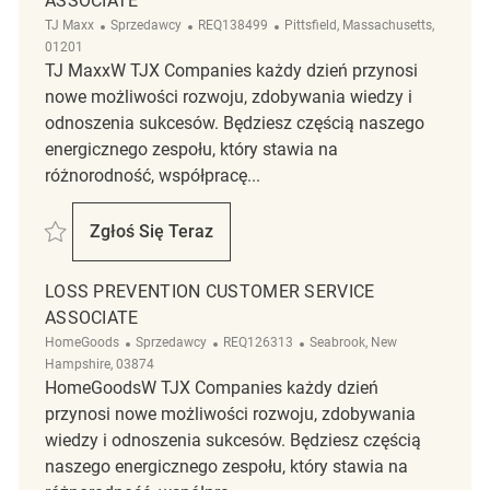
ASSOCIATE
Kategoria
ReqId
Lokalizacja
TJ Maxx
Sprzedawcy
REQ138499
Pittsfield, Massachusetts,
01201
TJ MaxxW TJX Companies każdy dzień przynosi
nowe możliwości rozwoju, zdobywania wiedzy i
odnoszenia sukcesów. Będziesz częścią naszego
energicznego zespołu, który stawia na
różnorodność, współpracę...
Zapisać Loss Prevention Customer Service Associate REQ138499
Zgłoś Się Teraz
Loss Prevention Customer Service Associa
LOSS PREVENTION CUSTOMER SERVICE
ASSOCIATE
Kategoria
ReqId
Lokalizacja
HomeGoods
Sprzedawcy
REQ126313
Seabrook, New
Hampshire, 03874
HomeGoodsW TJX Companies każdy dzień
przynosi nowe możliwości rozwoju, zdobywania
wiedzy i odnoszenia sukcesów. Będziesz częścią
naszego energicznego zespołu, który stawia na