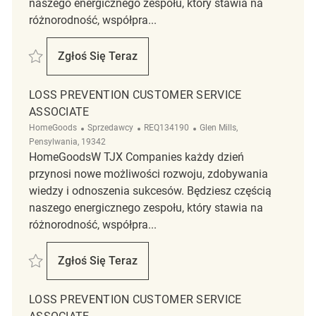
naszego energicznego zespołu, który stawia na
różnorodność, współpra...
Zapisać Loss Prevention Customer Service Associate REQ138685
Zgłoś Się Teraz
Loss Prevention Customer Service Associa
LOSS PREVENTION CUSTOMER SERVICE
ASSOCIATE
Kategoria
ReqId
Lokalizacja
HomeGoods
Sprzedawcy
REQ134190
Glen Mills,
Pensylwania, 19342
HomeGoodsW TJX Companies każdy dzień
przynosi nowe możliwości rozwoju, zdobywania
wiedzy i odnoszenia sukcesów. Będziesz częścią
naszego energicznego zespołu, który stawia na
różnorodność, współpra...
Zapisać Loss Prevention Customer Service Associate REQ134190
Zgłoś Się Teraz
Loss Prevention Customer Service Associa
LOSS PREVENTION CUSTOMER SERVICE