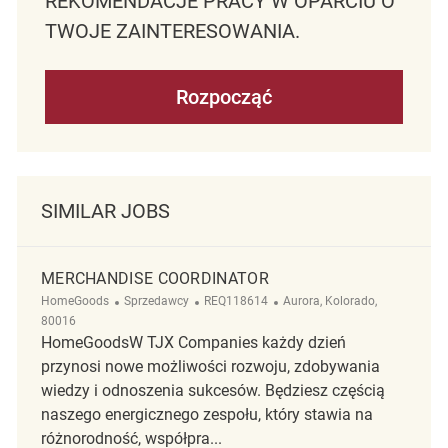
REKOMENDACJE PRACY W OPARCIU O
TWOJE ZAINTERESOWANIA.
Rozpocząć
SIMILAR JOBS
MERCHANDISE COORDINATOR
Kategoria
ReqId
Lokalizacja
HomeGoods
Sprzedawcy
REQ118614
Aurora, Kolorado,
80016
HomeGoodsW TJX Companies każdy dzień
przynosi nowe możliwości rozwoju, zdobywania
wiedzy i odnoszenia sukcesów. Będziesz częścią
naszego energicznego zespołu, który stawia na
różnorodność, współpra...