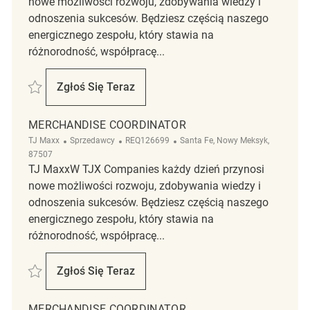
nowe możliwości rozwoju, zdobywania wiedzy i
odnoszenia sukcesów. Będziesz częścią naszego
energicznego zespołu, który stawia na
różnorodność, współpracę...
Zapisać Merchandise Coordinator REQ133549
Zgłoś Się Teraz
Merchandise Coordinator
MERCHANDISE COORDINATOR
Kategoria
ReqId
Lokalizacja
TJ Maxx
Sprzedawcy
REQ126699
Santa Fe, Nowy Meksyk,
87507
TJ MaxxW TJX Companies każdy dzień przynosi
nowe możliwości rozwoju, zdobywania wiedzy i
odnoszenia sukcesów. Będziesz częścią naszego
energicznego zespołu, który stawia na
różnorodność, współpracę...
Zapisać Merchandise Coordinator REQ126699
Zgłoś Się Teraz
Merchandise Coordinator
MERCHANDISE COORDINATOR