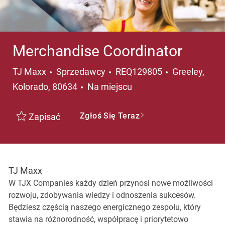
Merchandise Coordinator
Kategoria
Lokalizacja
TJ Maxx
Sprzedawcy
REQ129805
Greeley,
Kolorado, 80634
Na miejscu
Zgłoś Się Teraz
Zapisać
TJ Maxx
W TJX Companies każdy dzień przynosi nowe możliwości
rozwoju, zdobywania wiedzy i odnoszenia sukcesów.
Będziesz częścią naszego energicznego zespołu, który
stawia na różnorodność, współpracę i priorytetowo