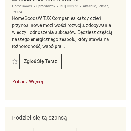
Kategoria
ReqId
Lokalizacja
HomeGoods
Sprzedawcy
REQ133978
Amarillo, Teksas,
79124
HomeGoodsW TJX Companies każdy dzień
przynosi nowe możliwości rozwoju, zdobywania
wiedzy i odnoszenia sukcesów. Będziesz częścią
naszego energicznego zespołu, który stawia na
różnorodność, współpra...
Zapisać Merchandise Coordinator REQ133978
Zgłoś Się Teraz
Merchandise Coordinator
Zobacz Więcej
Podziel się tą szansą