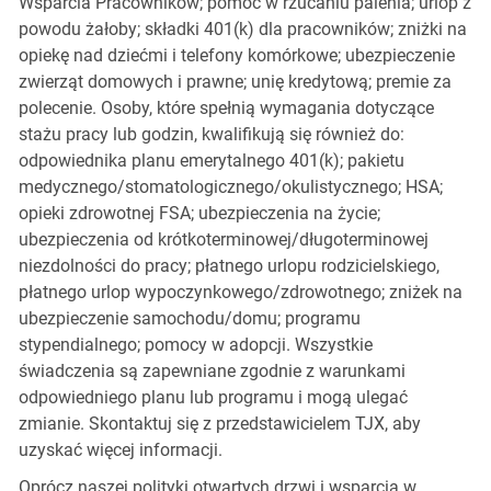
Wsparcia Pracowników; pomoc w rzucaniu palenia; urlop z
powodu żałoby; składki 401(k) dla pracowników; zniżki na
opiekę nad dziećmi i telefony komórkowe; ubezpieczenie
zwierząt domowych i prawne; unię kredytową; premie za
polecenie. Osoby, które spełnią wymagania dotyczące
stażu pracy lub godzin, kwalifikują się również do:
odpowiednika planu emerytalnego 401(k); pakietu
medycznego/stomatologicznego/okulistycznego; HSA;
opieki zdrowotnej FSA; ubezpieczenia na życie;
ubezpieczenia od krótkoterminowej/długoterminowej
niezdolności do pracy; płatnego urlopu rodzicielskiego,
płatnego urlop wypoczynkowego/zdrowotnego; zniżek na
ubezpieczenie samochodu/domu; programu
stypendialnego; pomocy w adopcji. Wszystkie
świadczenia są zapewniane zgodnie z warunkami
odpowiedniego planu lub programu i mogą ulegać
zmianie. Skontaktuj się z przedstawicielem TJX, aby
uzyskać więcej informacji.
Oprócz naszej polityki otwartych drzwi i wsparcia w