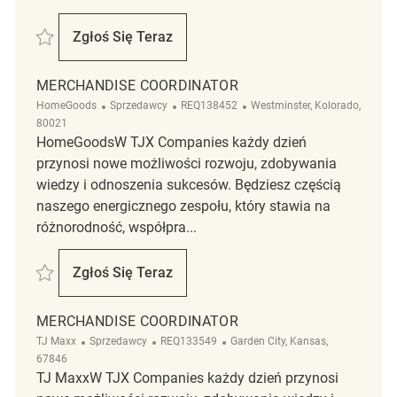
Zapisać Merchandise Coordinator REQ118614
Zgłoś Się Teraz
Merchandise Coordinator
MERCHANDISE COORDINATOR
Kategoria
ReqId
Lokalizacja
HomeGoods
Sprzedawcy
REQ138452
Westminster, Kolorado,
80021
HomeGoodsW TJX Companies każdy dzień
przynosi nowe możliwości rozwoju, zdobywania
wiedzy i odnoszenia sukcesów. Będziesz częścią
naszego energicznego zespołu, który stawia na
różnorodność, współpra...
Zapisać Merchandise Coordinator REQ138452
Zgłoś Się Teraz
Merchandise Coordinator
MERCHANDISE COORDINATOR
Kategoria
ReqId
Lokalizacja
TJ Maxx
Sprzedawcy
REQ133549
Garden City, Kansas,
67846
TJ MaxxW TJX Companies każdy dzień przynosi