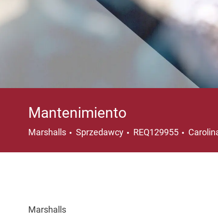
Mantenimiento
Kategoria
Lokaliz
Marshalls
Sprzedawcy
REQ129955
Carolin
Marshalls