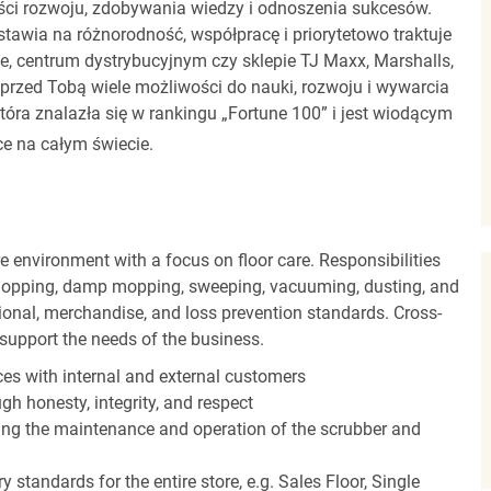
ci rozwoju, zdobywania wiedzy i odnoszenia sukcesów.
stawia na różnorodność, współpracę i priorytetowo traktuje
ze, centrum dystrybucyjnym czy sklepie TJ Maxx, Marshalls,
rzed Tobą wiele możliwości do nauki, rozwoju i wywarcia
óra znalazła się w rankingu „Fortune 100” i jest wiodącym
e na całym świecie.
 environment with a focus on floor care. Responsibilities
t mopping, damp mopping, sweeping, vacuuming, dusting, and
ional, merchandise, and loss prevention standards. Cross-
o support the needs of the business.
es with internal and external customers
gh honesty, integrity, and respect
ding the maintenance and operation of the scrubber and
 standards for the entire store, e.g. Sales Floor, Single