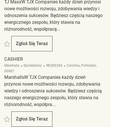
TJ MaxxW TJX Companies każdy dzień przynosi
nowe możliwości rozwoju, zdobywania wiedzy i
odnoszenia sukcesów. Będziesz częścią naszego
energicznego zespołu, który stawia na
różnorodność, współpracę...
Zapisać Asociado de Mantenimiento Limpieza REQ143302
Zgłoś Się Teraz
Asociado De Mantenimiento Limpieza
CASHIER
Kategoria
ReqId
Lokalizacja
Marshalls
Sprzedawcy
REQ86284
Carolina, Portoryko,
00987
MarshallsW TJX Companies każdy dzień
przynosi nowe możliwości rozwoju, zdobywania
wiedzy i odnoszenia sukcesów. Będziesz częścią
naszego energicznego zespołu, który stawia na
różnorodność, współpra...
Zapisać Cashier REQ86284
Zgłoś Się Teraz
Cashier