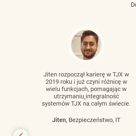
D
tującą
Jiten rozpoczął karierę w TJX w
2019 roku i już czyni różnicę w
wanie
wielu funkcjach, pomagając w
go
utrzymaniu
integralność
h
systemów TJX na całym świecie.
owym
Jiten
, Bezpieczeństwo, IT
 mogą
szych