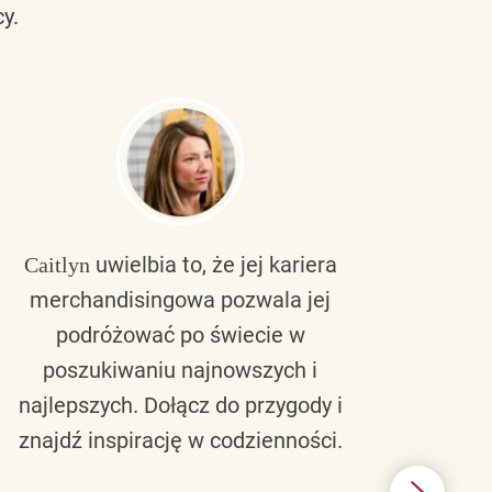
y.
uwielbia to, że jej kariera
Caitlyn
Bra
merchandisingowa pozwala jej
lu
podróżować po świecie w
ku
poszukiwaniu najnowszych i
zaw
najlepszych. Dołącz do przygody i
nie 
znajdź inspirację w codzienności.
l
świ