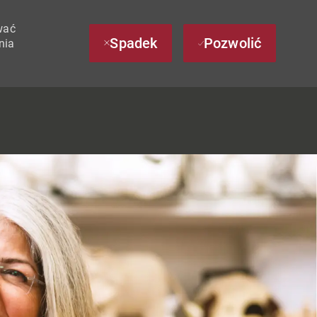
wać
Spadek
Pozwolić
nia