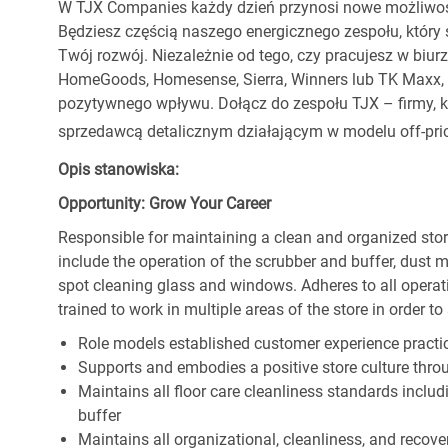
W TJX Companies każdy dzień przynosi nowe możliwoś
Będziesz częścią naszego energicznego zespołu, który 
Twój rozwój. Niezależnie od tego, czy pracujesz w biur
HomeGoods, Homesense, Sierra, Winners lub TK Maxx, p
pozytywnego wpływu. Dołącz do zespołu TJX – firmy, kt
sprzedawcą detalicznym działającym w modelu off-pric
Opis stanowiska:
Opportunity: Grow Your Career
Responsible for maintaining a clean and organized store
include the operation of the scrubber and buffer, dus
spot cleaning glass and windows. Adheres to all operat
trained to work in multiple areas of the store in order t
Role models established customer experience practic
Supports and embodies a positive store culture throu
Maintains all floor care cleanliness standards inclu
buffer
Maintains all organizational, cleanliness, and recovery