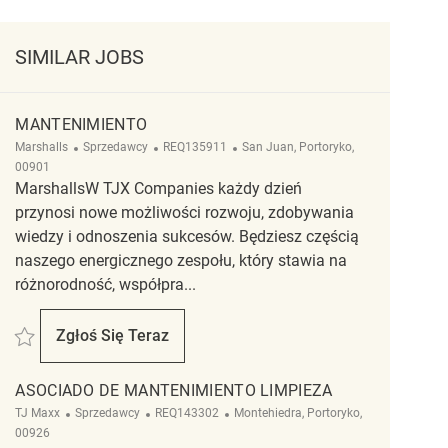
SIMILAR JOBS
MANTENIMIENTO
Kategoria
ReqId
Lokalizacja
Marshalls
Sprzedawcy
REQ135911
San Juan, Portoryko,
00901
MarshallsW TJX Companies każdy dzień
przynosi nowe możliwości rozwoju, zdobywania
wiedzy i odnoszenia sukcesów. Będziesz częścią
naszego energicznego zespołu, który stawia na
różnorodność, współpra...
Zapisać Mantenimiento REQ135911
Zgłoś Się Teraz
Mantenimiento
ASOCIADO DE MANTENIMIENTO LIMPIEZA
Kategoria
ReqId
Lokalizacja
TJ Maxx
Sprzedawcy
REQ143302
Montehiedra, Portoryko,
00926