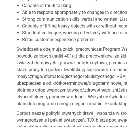
Capable of multi-tasking
Able to respond appropriately to changes in directio
Strong communication skills: verbal and written. Li
Capable of lifting heavy objects with or without r
Standout colleague, working effectively with peers a
Retail customer experience preferred
Świadczenia obejmują zniżki pracownicze; Program Ws
powodu żałoby; składki 401(k) dla pracowników; zniżki
zwierząt domowych i prawne; unię kredytową; premie z
stażu pracy lub godzin, kwalifikują się również do: od
medycznego/stomatologicznego/okulistycznego; HSA; o
ubezpieczenia od krótkoterminowej/długoterminowej nie
płatnego urlop wypoczynkowego/zdrowotnego; zniżek
stypendialnego; pomocy w adopcji. Wszystkie świadc
planu lub programu i mogą ulegać zmianie. Skontaktuj 
Oprócz naszej polityki otwartych drzwi i wsparcia w ś
wynagrodzenie i pakiet świadczeń. TJX bierze pod uwa
kolor skóry, religię, płeć, orientację seksualną, pocho