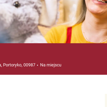
acja
a, Portoryko, 00987
Na miejscu