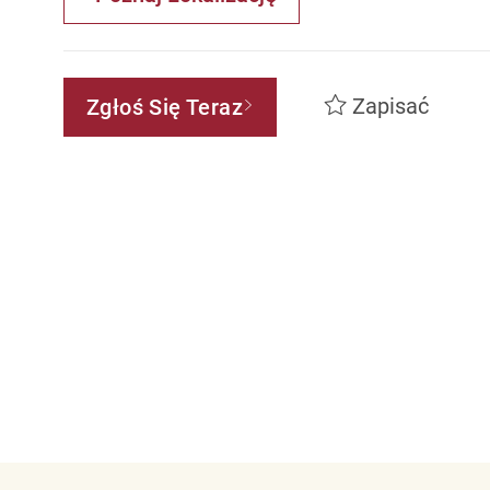
Zapisać
Zgłoś Się Teraz