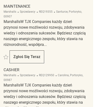
MAINTENANCE
Kategoria
ReqId
Lokalizacja
Marshalls
Sprzedawcy
REQ19355
Santurce, Portoryko,
00907
MarshallsW TJX Companies każdy dzień
przynosi nowe możliwości rozwoju, zdobywania
wiedzy i odnoszenia sukcesów. Będziesz częścią
naszego energicznego zespołu, który stawia na
różnorodność, współpra...
Zapisać Maintenance REQ19355
Zgłoś Się Teraz
Maintenance
CASHIER
Kategoria
ReqId
Lokalizacja
Marshalls
Sprzedawcy
REQ129950
Carolina, Portoryko,
00987
MarshallsW TJX Companies każdy dzień
przynosi nowe możliwości rozwoju, zdobywania
wiedzy i odnoszenia sukcesów. Będziesz częścią
naszego energicznego zespołu, który stawia na