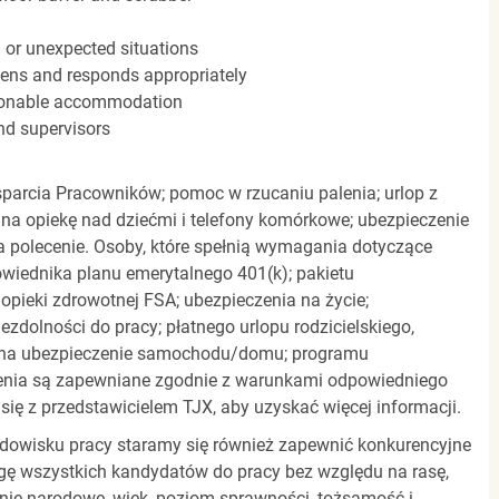
n or unexpected situations
stens and responds appropriately
easonable accommodation
nd supervisors
parcia Pracowników; pomoc w rzucaniu palenia; urlop z
 na opiekę nad dziećmi i telefony komórkowe; ubezpieczenie
a polecenie. Osoby, które spełnią wymagania dotyczące
powiednika planu emerytalnego 401(k); pakietu
pieki zdrowotnej FSA; ubezpieczenia na życie;
zdolności do pracy; płatnego urlopu rodzicielskiego,
 na ubezpieczenie samochodu/domu; programu
zenia są zapewniane zgodnie z warunkami odpowiedniego
się z przedstawicielem TJX, aby uzyskać więcej informacji.
rodowisku pracy staramy się również zapewnić konkurencyjne
gę wszystkich kandydatów do pracy bez względu na rasę,
dzenie narodowe, wiek, poziom sprawności, tożsamość i