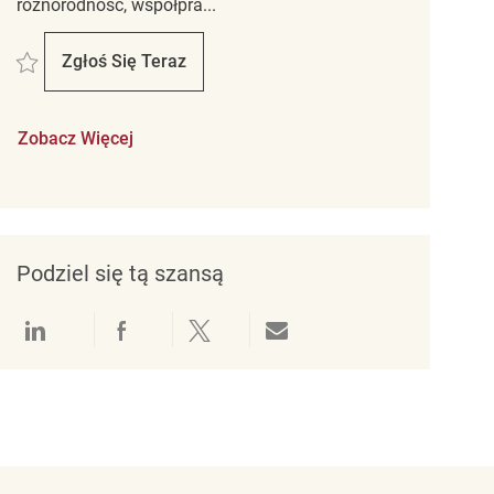
różnorodność, współpra...
Zapisać Cashier REQ129950
Zgłoś Się Teraz
Cashier
Zobacz Więcej
Podziel się tą szansą
Udostępnianie przez LinkedIn
Udostępnianie przez Facebook
Udostępnij przez Twitter
Udostępnianie przez e-mail