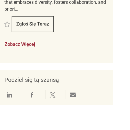
that embraces diversity, fosters collaboration, and
priori...
Zapisać Assistant Store Manager REQ139213
Zgłoś Się Teraz
Assistant Store Manager
Zobacz Więcej
Podziel się tą szansą
Udostępnianie przez LinkedIn
Udostępnianie przez Facebook
Udostępnij przez Twitter
Udostępnianie przez e-mail