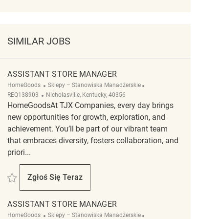
SIMILAR JOBS
ASSISTANT STORE MANAGER
Kategoria
ReqId
HomeGoods
Sklepy – Stanowiska Manadżerskie
Lokalizacja
REQ138903
Nicholasville, Kentucky, 40356
HomeGoodsAt TJX Companies, every day brings
new opportunities for growth, exploration, and
achievement. You’ll be part of our vibrant team
that embraces diversity, fosters collaboration, and
priori...
Zapisać Assistant Store Manager REQ138903
Zgłoś Się Teraz
Assistant Store Manager
ASSISTANT STORE MANAGER
Kategoria
ReqId
HomeGoods
Sklepy – Stanowiska Manadżerskie