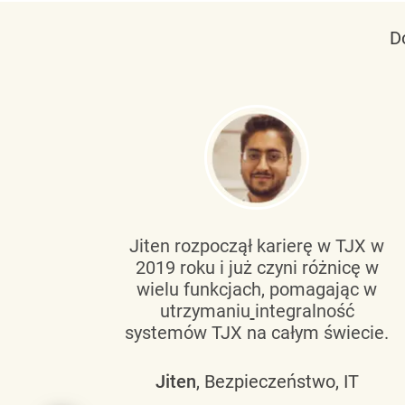
D
tującą
Jiten rozpoczął karierę w TJX w
2019 roku i już czyni różnicę w
wanie
wielu funkcjach, pomagając w
go
utrzymaniu
integralność
h
systemów TJX na całym świecie.
owym
Jiten
, Bezpieczeństwo, IT
 mogą