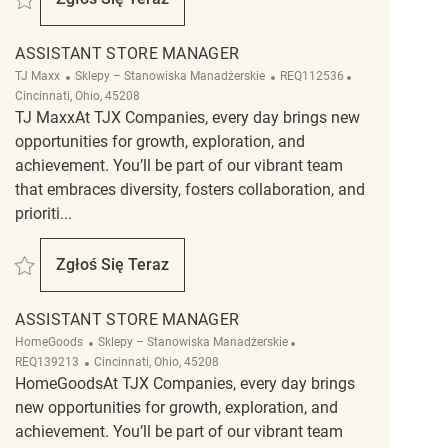
Assistant Store Manager
ASSISTANT STORE MANAGER
Kategoria
ReqId
Lokalizacja
TJ Maxx
Sklepy – Stanowiska Manadżerskie
REQ112536
Cincinnati, Ohio, 45208
TJ MaxxAt TJX Companies, every day brings new
opportunities for growth, exploration, and
achievement. You’ll be part of our vibrant team
that embraces diversity, fosters collaboration, and
prioriti...
Zapisać Assistant Store Manager REQ112536
Zgłoś Się Teraz
Assistant Store Manager
ASSISTANT STORE MANAGER
Kategoria
ReqId
HomeGoods
Sklepy – Stanowiska Manadżerskie
Lokalizacja
REQ139213
Cincinnati, Ohio, 45208
HomeGoodsAt TJX Companies, every day brings
new opportunities for growth, exploration, and
achievement. You’ll be part of our vibrant team