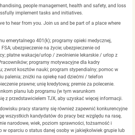
rchandising, people management, health and safety, and loss
essfully implement tasks and initiatives.
ove to hear from you. Join us and be part of a place where
anu emerytalnego 401(k); programy opieki medycznej,
 FSA; ubezpieczenie na życie; ubezpieczenie od
; płatne wakacje/urlop / zwolnienie lekarskie / urlop z
a Pracowników; programy motywacyjne dla kadry
u; zwrot kosztów nauki; program stypendialny; pomoc w
 palenia; zniżki na opiekę nad dziećmi / telefon
czenie prawne; unię kredytową; premie za polecenie.
unkom planu lub programu (w tym warunkom
ię z przedstawicielem TJX, aby uzyskać więcej informacji.
rodowisku pracy staramy się również zapewnić konkurencyjne
gę wszystkich kandydatów do pracy bez względu na rasę,
dzenie narodowe, wiek, poziom sprawności, tożsamość i
b w oparciu o status danej osoby w jakiejkolwiek grupie lub