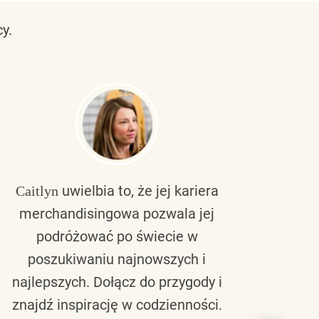
y.
uwielbia to, że jej kariera
Caitlyn
Bra
merchandisingowa pozwala jej
lu
podróżować po świecie w
ku
poszukiwaniu najnowszych i
zaw
najlepszych. Dołącz do przygody i
nie 
znajdź inspirację w codzienności.
l