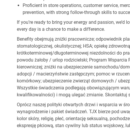
Proficient in store operations, customer service, me
prevention, with strong follow-through skills to succ
If you’re ready to bring your energy and passion, we’d l
every day is a chance to make a difference.
Benefity obejmują zniżki pracownicze; odpowiednik pl
stomatologicznej, okulistycznej; HSA; opiekę zdrowotną
krótkoterminowej/długoterminowej niezdolności do pracy
powodu żałoby / urlop rodzicielski; Program Wsparci
kierowniczej; zniżki na ubezpieczenie samochodu/dom
adopcji / macierzyństwie zastępczym; pomoc w rzuceniu
komórkowy; ubezpieczenie zwierząt domowych / ubezpie
Wszystkie świadczenia podlegają obowiązującym war
kwalifikowalności) i mogą ulegać zmianie. Skontaktuj s
Oprócz naszej polityki otwartych drzwi i wsparcia w ś
wynagrodzenie i pakiet świadczeń. TJX bierze pod uwa
kolor skóry, religię, płeć, orientację seksualną, pocho
ekspresję płciową, stan cywilny lub status wojskowy, lu