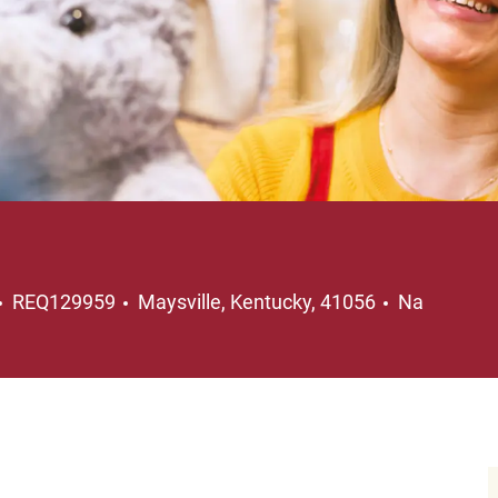
Lokalizacja
REQ129959
Maysville, Kentucky, 41056
Na