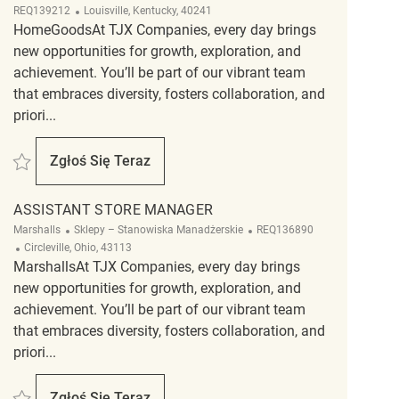
Lokalizacja
REQ139212
Louisville, Kentucky, 40241
HomeGoodsAt TJX Companies, every day brings
new opportunities for growth, exploration, and
achievement. You’ll be part of our vibrant team
that embraces diversity, fosters collaboration, and
priori...
Zapisać Assistant Store Manager REQ139212
Zgłoś Się Teraz
Assistant Store Manager
ASSISTANT STORE MANAGER
Kategoria
ReqId
Marshalls
Sklepy – Stanowiska Manadżerskie
REQ136890
Lokalizacja
Circleville, Ohio, 43113
MarshallsAt TJX Companies, every day brings
new opportunities for growth, exploration, and
achievement. You’ll be part of our vibrant team
that embraces diversity, fosters collaboration, and
priori...
Zapisać Assistant Store Manager REQ136890
Zgłoś Się Teraz