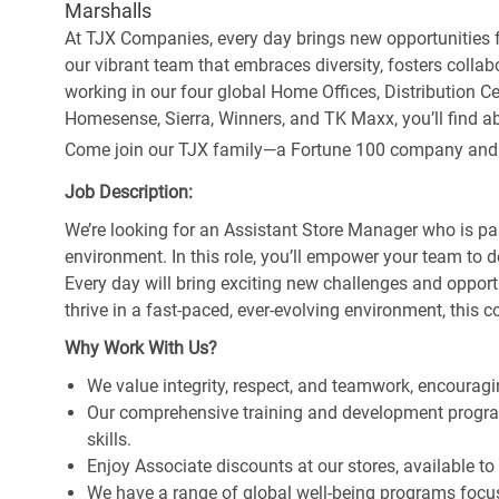
Marshalls
At TJX Companies, every day brings new opportunities fo
our vibrant team that embraces diversity, fosters collab
working in our four global Home Offices, Distribution 
Homesense, Sierra, Winners, and TK Maxx, you’ll find ab
Come join our TJX family—a Fortune 100 company and the
Job Description:
We’re looking for an Assistant Store Manager who is pa
environment. In this role, you’ll empower your team to 
Every day will bring exciting new challenges and oppor
thrive in a fast-paced, ever-evolving environment, this c
Why Work With Us?
We value integrity, respect, and teamwork, encouragi
Our comprehensive training and development program
skills.
Enjoy Associate discounts at our stores, available t
We have a range of global well-being programs focus