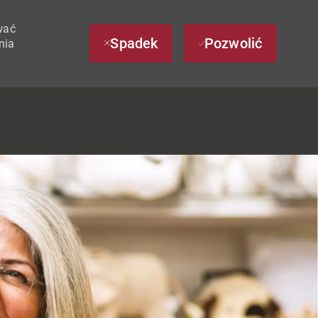
wać
Spadek
Pozwolić
nia