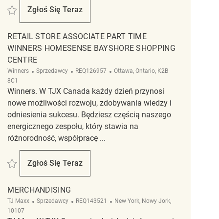
Zapisać Retail Store Associate Temporary HomeSense - Belleville REQ13981
Zgłoś Się Teraz
Retail Store Associate Temporary HomeSense -
RETAIL STORE ASSOCIATE PART TIME
WINNERS HOMESENSE BAYSHORE SHOPPING
CENTRE
Kategoria
ReqId
Lokalizacja
Winners
Sprzedawcy
REQ126957
Ottawa, Ontario, K2B
8C1
Winners. W TJX Canada każdy dzień przynosi
nowe możliwości rozwoju, zdobywania wiedzy i
odniesienia sukcesu. Będziesz częścią naszego
energicznego zespołu, który stawia na
różnorodność, współpracę ...
Zapisać Retail Store Associate Part Time Winners HomeSense Bayshore Sh
Zgłoś Się Teraz
Retail Store Associate Part Time Winners Ho
MERCHANDISING
Kategoria
ReqId
Lokalizacja
TJ Maxx
Sprzedawcy
REQ143521
New York, Nowy Jork,
10107