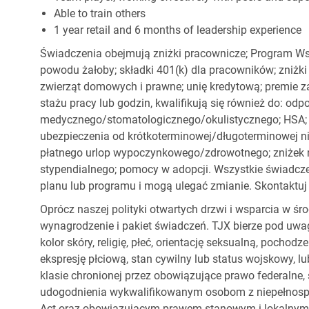
Able to train others
1 year retail and 6 months of leadership experience
Świadczenia obejmują zniżki pracownicze; Program Ws
powodu żałoby; składki 401(k) dla pracowników; zniżki
zwierząt domowych i prawne; unię kredytową; premie z
stażu pracy lub godzin, kwalifikują się również do: od
medycznego/stomatologicznego/okulistycznego; HSA; o
ubezpieczenia od krótkoterminowej/długoterminowej nie
płatnego urlop wypoczynkowego/zdrowotnego; zniżek
stypendialnego; pomocy w adopcji. Wszystkie świadc
planu lub programu i mogą ulegać zmianie. Skontaktuj 
Oprócz naszej polityki otwartych drzwi i wsparcia w ś
wynagrodzenie i pakiet świadczeń. TJX bierze pod uwa
kolor skóry, religię, płeć, orientację seksualną, pocho
ekspresję płciową, stan cywilny lub status wojskowy, lu
klasie chronionej przez obowiązujące prawo federalne
udogodnienia wykwalifikowanym osobom z niepełnospr
Act oraz obowiązującym prawem stanowym i lokalnym