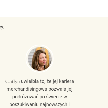
y.
uwielbia to, że jej kariera
Caitlyn
Bra
merchandisingowa pozwala jej
lu
podróżować po świecie w
ku
poszukiwaniu najnowszych i
zaw