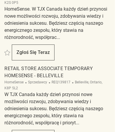
K2S 0P5
HomeSense. W TJX Canada każdy dzień przynosi
nowe możliwości rozwoju, zdobywania wiedzy i
odniesienia sukcesu. Będziesz częścią naszego
energicznego zespołu, który stawia na
różnorodność, współprac...
Zapisać Retail Store Associate Part Time Homesense - Kanata REQ139087
Zgłoś Się Teraz
Retail Store Associate Part Time Homesense -
RETAIL STORE ASSOCIATE TEMPORARY
HOMESENSE - BELLEVILLE
Kategoria
ReqId
Lokalizacja
HomeSense
Sprzedawcy
REQ139817
Belleville, Ontario,
K8P 5L2
W TJX Canada każdy dzień przynosi nowe
możliwości rozwoju, zdobywania wiedzy i
odniesienia sukcesu. Będziesz częścią naszego
energicznego zespołu, który stawia na
różnorodność, współpracę i prioryt...