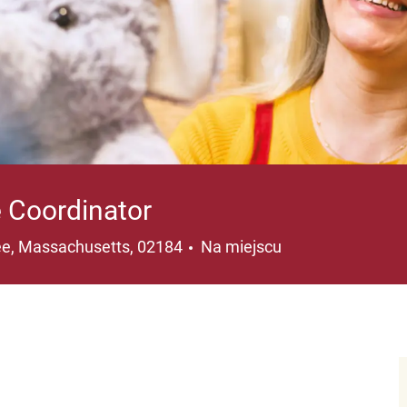
 Coordinator
acja
ee, Massachusetts, 02184
Na miejscu