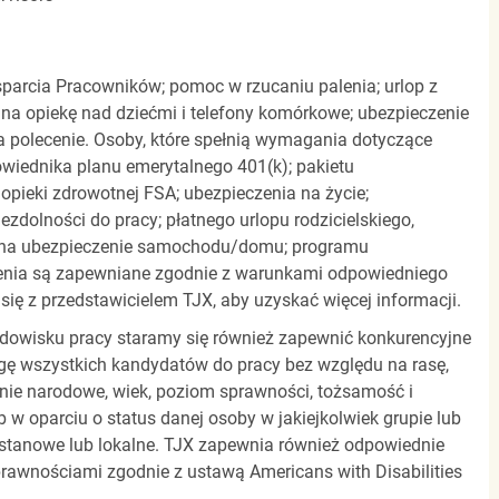
parcia Pracowników; pomoc w rzucaniu palenia; urlop z
 na opiekę nad dziećmi i telefony komórkowe; ubezpieczenie
a polecenie. Osoby, które spełnią wymagania dotyczące
powiednika planu emerytalnego 401(k); pakietu
pieki zdrowotnej FSA; ubezpieczenia na życie;
zdolności do pracy; płatnego urlopu rodzicielskiego,
 na ubezpieczenie samochodu/domu; programu
zenia są zapewniane zgodnie z warunkami odpowiedniego
się z przedstawicielem TJX, aby uzyskać więcej informacji.
rodowisku pracy staramy się również zapewnić konkurencyjne
gę wszystkich kandydatów do pracy bez względu na rasę,
dzenie narodowe, wiek, poziom sprawności, tożsamość i
b w oparciu o status danej osoby w jakiejkolwiek grupie lub
, stanowe lub lokalne. TJX zapewnia również odpowiednie
awnościami zgodnie z ustawą Americans with Disabilities
.