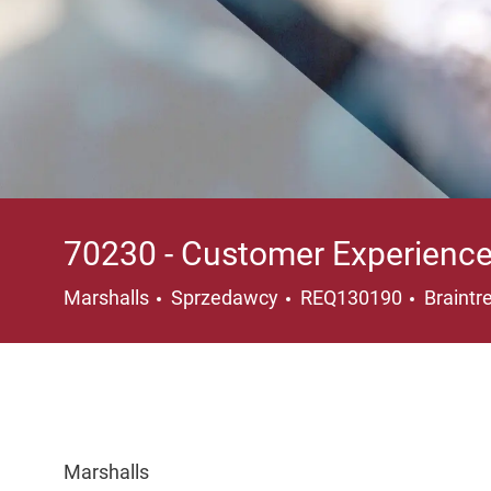
70230 - Customer Experience
Kategoria
Lokaliz
Marshalls
Sprzedawcy
REQ130190
Braintr
Marshalls