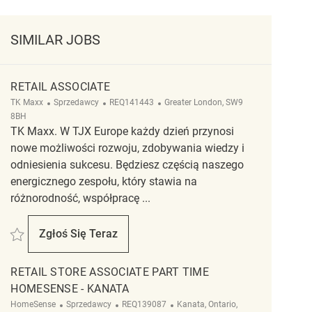
SIMILAR JOBS
RETAIL ASSOCIATE
Kategoria
ReqId
Lokalizacja
TK Maxx
Sprzedawcy
REQ141443
Greater London, SW9
8BH
TK Maxx. W TJX Europe każdy dzień przynosi
nowe możliwości rozwoju, zdobywania wiedzy i
odniesienia sukcesu. Będziesz częścią naszego
energicznego zespołu, który stawia na
różnorodność, współpracę ...
Zapisać Retail Associate REQ141443
Zgłoś Się Teraz
Retail Associate
RETAIL STORE ASSOCIATE PART TIME
HOMESENSE - KANATA
Kategoria
ReqId
Lokalizacja
HomeSense
Sprzedawcy
REQ139087
Kanata, Ontario,