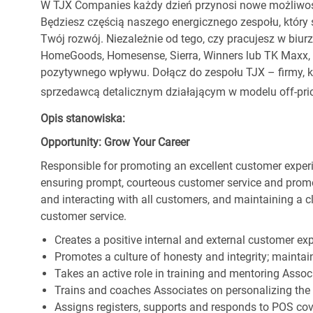
W TJX Companies każdy dzień przynosi nowe możliwoś
Będziesz częścią naszego energicznego zespołu, który 
Twój rozwój. Niezależnie od tego, czy pracujesz w biur
HomeGoods, Homesense, Sierra, Winners lub TK Maxx, p
pozytywnego wpływu. Dołącz do zespołu TJX – firmy, kt
sprzedawcą detalicznym działającym w modelu off-pric
Opis stanowiska:
Opportunity: Grow Your Career
Responsible for promoting an excellent customer experi
ensuring prompt, courteous customer service and prom
and interacting with all customers, and maintaining a 
customer service.
Creates a positive internal and external customer ex
Promotes a culture of honesty and integrity; maintain
Takes an active role in training and mentoring Associ
Trains and coaches Associates on personalizing the
Assigns registers, supports and responds to POS cov