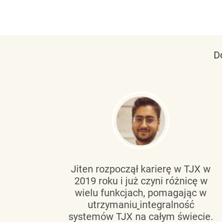
D
tującą
Jiten rozpoczął karierę w TJX w
2019 roku i już czyni różnicę w
wanie
wielu funkcjach, pomagając w
go
utrzymaniu
integralność
h
systemów TJX na całym świecie.