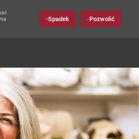
wać
Spadek
Pozwolić
nia