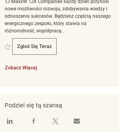
TJ MaxxW TJX Companies każdy dzień przynosi
nowe możliwości rozwoju, zdobywania wiedzy i
odnoszenia sukcesów. Będziesz częścią naszego
energicznego zespołu, który stawia na
różnorodność, współpracę...
Zapisać Merchandising REQ143521
Zgłoś Się Teraz
Merchandising
Zobacz Więcej
Podziel się tą szansą
Udostępnianie przez LinkedIn
Udostępnianie przez Facebook
Udostępnij przez Twitter
Udostępnianie przez e-mail