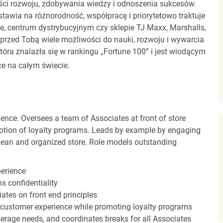
ci rozwoju, zdobywania wiedzy i odnoszenia sukcesów.
stawia na różnorodność, współpracę i priorytetowo traktuje
ze, centrum dystrybucyjnym czy sklepie TJ Maxx, Marshalls,
rzed Tobą wiele możliwości do nauki, rozwoju i wywarcia
óra znalazła się w rankingu „Fortune 100” i jest wiodącym
e na całym świecie.
ence. Oversees a team of Associates at front of store
otion of loyalty programs. Leads by example by engaging
clean and organized store. Role models outstanding
perience
s confidentiality
ates on front end principles
 customer experience while promoting loyalty programs
erage needs, and coordinates breaks for all Associates