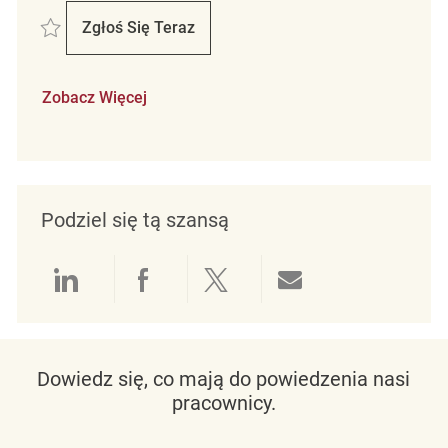
Zapisać Sprzedawca / Sprzedawczyni TK Maxx Blue City Warszawa R
Zgłoś Się Teraz
Sprzedawca / Sprzedawczyni TK Maxx Blu
Zobacz Więcej
Podziel się tą szansą
Udostępnianie przez LinkedIn
Udostępnianie przez Facebo
Udostępnij przez Twit
Udostępnianie 
Dowiedz się, co mają do powiedzenia nasi
pracownicy.