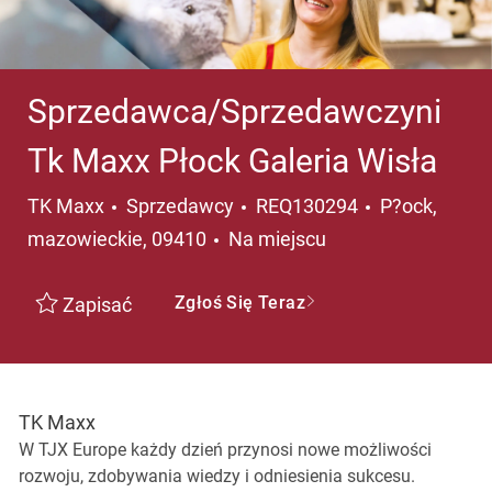
Sprzedawca/Sprzedawczyni
Tk Maxx Płock Galeria Wisła
Kategoria
Lokalizacja
TK Maxx
Sprzedawcy
REQ130294
P?ock,
mazowieckie, 09410
Na miejscu
Zgłoś Się Teraz
Zapisać
TK Maxx
W TJX Europe każdy dzień przynosi nowe możliwości
rozwoju, zdobywania wiedzy i odniesienia sukcesu.