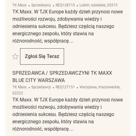
Kategoria
ReqId
Lokalizacja
TK Maxx
Sprzedawcy
REQ138710
Lublin, lubelskie, 20315
TK Maxx. W TJX Europe każdy dzień przynosi nowe
możliwości rozwoju, zdobywania wiedzy i
odniesienia sukcesu. Będziesz częścią naszego
energicznego zespołu, który stawia na
różnorodność, współpracę ...
Zapisać Sprzedawca/ Sprzedawczyni Tk Maxx FELICITY Lublin REQ138
Zgłoś Się Teraz
Sprzedawca/ Sprzedawczyni Tk Maxx FELI
SPRZEDAWCA / SPRZEDAWCZYNI TK MAXX
BLUE CITY WARSZAWA
Kategoria
ReqId
Lokalizacja
TK Maxx
Sprzedawcy
REQ127151
Warszawa, mazowieckie,
02222
TK Maxx. W TJX Europe każdy dzień przynosi nowe
możliwości rozwoju, zdobywania wiedzy i
odniesienia sukcesu. Będziesz częścią naszego
energicznego zespołu, który stawia na
różnorodność, współpracę ...