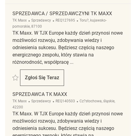
SPRZEDAWCA / SPRZEDAWCZYNI TK MAXX
Kategoria
ReqId
Lokalizacja
TK Maxx
Sprzedawcy
REQ127695
Toru?, kujawsko-
pomorskie, 87100
TK Maxx. W TJX Europe każdy dzień przynosi nowe
możliwości rozwoju, zdobywania wiedzy i
odniesienia sukcesu. Będziesz częścią naszego
energicznego zespołu, który stawia na
różnorodność, współpracę ...
Zapisać Sprzedawca / Sprzedawczyni TK Maxx REQ127695
Zgłoś Się Teraz
Sprzedawca / Sprzedawczyni TK Maxx
SPRZEDAWCA TK MAXX
Kategoria
ReqId
Lokalizacja
TK Maxx
Sprzedawcy
REQ140503
Cz?stochowa, śląskie,
42200
TK Maxx. W TJX Europe każdy dzień przynosi nowe
możliwości rozwoju, zdobywania wiedzy i
odniesienia sukcesu. Będziesz częścią naszego
energicznego zespołu, który stawia na