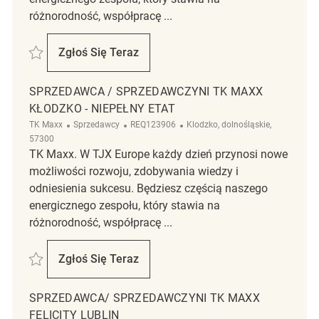
różnorodność, współpracę ...
Zapisać Sprzedawca TK Maxx REQ140503
Zgłoś Się Teraz
Sprzedawca TK Maxx
SPRZEDAWCA / SPRZEDAWCZYNI TK MAXX
KŁODZKO - NIEPEŁNY ETAT
Kategoria
ReqId
Lokalizacja
TK Maxx
Sprzedawcy
REQ123906
Klodzko, dolnośląskie,
57300
TK Maxx. W TJX Europe każdy dzień przynosi nowe
możliwości rozwoju, zdobywania wiedzy i
odniesienia sukcesu. Będziesz częścią naszego
energicznego zespołu, który stawia na
różnorodność, współpracę ...
Zapisać Sprzedawca / Sprzedawczyni TK Maxx Kłodzko - niepełny etat
Zgłoś Się Teraz
Sprzedawca / Sprzedawczyni TK Maxx Kłodz
SPRZEDAWCA/ SPRZEDAWCZYNI TK MAXX
FELICITY LUBLIN