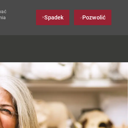
wać
Spadek
Pozwolić
nia