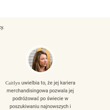
y.
uwielbia to, że jej kariera
Caitlyn
Bra
merchandisingowa pozwala jej
lu
podróżować po świecie w
ku
poszukiwaniu najnowszych i
zaw