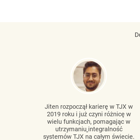
D
tującą
Jiten rozpoczął karierę w TJX w
2019 roku i już czyni różnicę w
wanie
wielu funkcjach, pomagając w
go
utrzymaniu
integralność
h
systemów TJX na całym świecie.