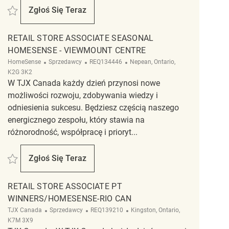
Zapisać Retail Store Associate Part Time Winners Brockville - Riocan Mall 
Zgłoś Się Teraz
Retail Store Associate Part Time Winners Brock
RETAIL STORE ASSOCIATE SEASONAL
HOMESENSE - VIEWMOUNT CENTRE
Kategoria
ReqId
Lokalizacja
HomeSense
Sprzedawcy
REQ134446
Nepean, Ontario,
K2G 3K2
W TJX Canada każdy dzień przynosi nowe
możliwości rozwoju, zdobywania wiedzy i
odniesienia sukcesu. Będziesz częścią naszego
energicznego zespołu, który stawia na
różnorodność, współpracę i prioryt...
Zapisać Retail Store Associate Seasonal Homesense - Viewmount Centre R
Zgłoś Się Teraz
Retail Store Associate Seasonal Homesense -
RETAIL STORE ASSOCIATE PT
WINNERS/HOMESENSE-RIO CAN
Kategoria
ReqId
Lokalizacja
TJX Canada
Sprzedawcy
REQ139210
Kingston, Ontario,
K7M 3X9