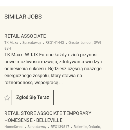
SIMILAR JOBS
RETAIL ASSOCIATE
Kategoria
ReqId
Lokalizacja
TK Maxx
Sprzedawcy
REQ141443
Greater London, SW9
8BH
TK Maxx. W TJX Europe każdy dzień przynosi
nowe możliwości rozwoju, zdobywania wiedzy i
odniesienia sukcesu. Będziesz częścią naszego
energicznego zespołu, który stawia na
różnorodność, współpracę ...
Zapisać Retail Associate REQ141443
Zgłoś Się Teraz
Retail Associate
RETAIL STORE ASSOCIATE TEMPORARY
HOMESENSE - BELLEVILLE
Kategoria
ReqId
Lokalizacja
HomeSense
Sprzedawcy
REQ139817
Belleville, Ontario,