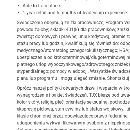
Able to train others
1 year retail and 6 months of leadership experience
Świadczenia obejmują zniżki pracownicze; Program Ws
powodu żałoby; składki 401(k) dla pracowników; zniżki
zwierząt domowych i prawne; unię kredytową; premie z
stażu pracy lub godzin, kwalifikują się również do: od
medycznego/stomatologicznego/okulistycznego; HSA; o
ubezpieczenia od krótkoterminowej/długoterminowej nie
płatnego urlop wypoczynkowego/zdrowotnego; zniżek
stypendialnego; pomocy w adopcji. Wszystkie świadc
planu lub programu i mogą ulegać zmianie. Skontaktuj 
Oprócz naszej polityki otwartych drzwi i wsparcia w ś
wynagrodzenie i pakiet świadczeń. TJX bierze pod uwa
kolor skóry, religię, płeć, orientację seksualną, pocho
ekspresję płciową, stan cywilny lub status wojskowy, lu
klasie chronionej przez obowiązujące prawo federalne
udogodnienia wykwalifikowanym osobom z niepełnospr
Act oraz obowiązującym prawem stanowym i lokalnym