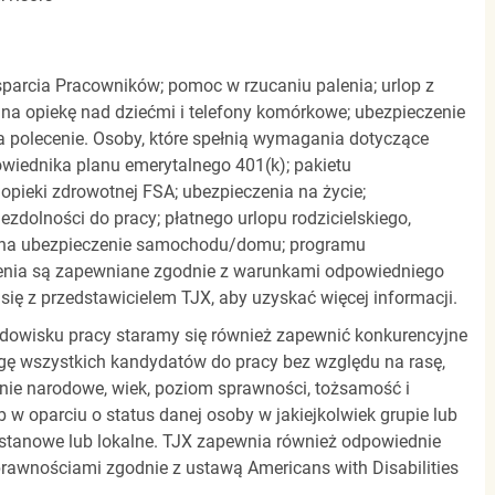
parcia Pracowników; pomoc w rzucaniu palenia; urlop z
 na opiekę nad dziećmi i telefony komórkowe; ubezpieczenie
a polecenie. Osoby, które spełnią wymagania dotyczące
powiednika planu emerytalnego 401(k); pakietu
pieki zdrowotnej FSA; ubezpieczenia na życie;
zdolności do pracy; płatnego urlopu rodzicielskiego,
 na ubezpieczenie samochodu/domu; programu
zenia są zapewniane zgodnie z warunkami odpowiedniego
się z przedstawicielem TJX, aby uzyskać więcej informacji.
rodowisku pracy staramy się również zapewnić konkurencyjne
gę wszystkich kandydatów do pracy bez względu na rasę,
dzenie narodowe, wiek, poziom sprawności, tożsamość i
b w oparciu o status danej osoby w jakiejkolwiek grupie lub
, stanowe lub lokalne. TJX zapewnia również odpowiednie
awnościami zgodnie z ustawą Americans with Disabilities
.