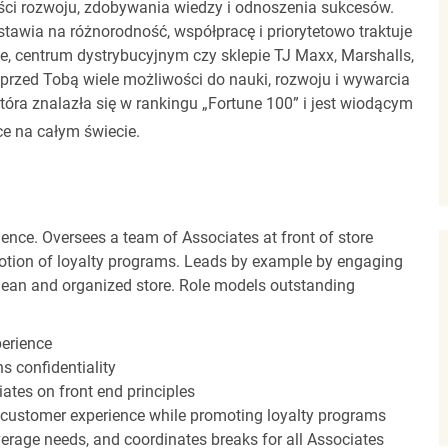
ci rozwoju, zdobywania wiedzy i odnoszenia sukcesów.
stawia na różnorodność, współpracę i priorytetowo traktuje
ze, centrum dystrybucyjnym czy sklepie TJ Maxx, Marshalls,
rzed Tobą wiele możliwości do nauki, rozwoju i wywarcia
óra znalazła się w rankingu „Fortune 100” i jest wiodącym
e na całym świecie.
ence. Oversees a team of Associates at front of store
otion of loyalty programs. Leads by example by engaging
clean and organized store. Role models outstanding
perience
s confidentiality
ates on front end principles
 customer experience while promoting loyalty programs
erage needs, and coordinates breaks for all Associates