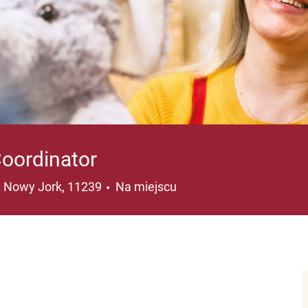
Coordinator
ja
, Nowy Jork, 11239
Na miejscu