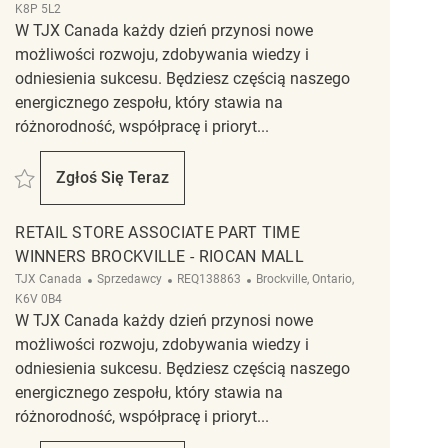
K8P 5L2
W TJX Canada każdy dzień przynosi nowe
możliwości rozwoju, zdobywania wiedzy i
odniesienia sukcesu. Będziesz częścią naszego
energicznego zespołu, który stawia na
różnorodność, współpracę i prioryt...
Zapisać Retail Store Associate Temporary HomeSense - Belleville REQ13981
Zgłoś Się Teraz
Retail Store Associate Temporary HomeSense -
RETAIL STORE ASSOCIATE PART TIME
WINNERS BROCKVILLE - RIOCAN MALL
Kategoria
ReqId
Lokalizacja
TJX Canada
Sprzedawcy
REQ138863
Brockville, Ontario,
K6V 0B4
W TJX Canada każdy dzień przynosi nowe
możliwości rozwoju, zdobywania wiedzy i
odniesienia sukcesu. Będziesz częścią naszego
energicznego zespołu, który stawia na
różnorodność, współpracę i prioryt...