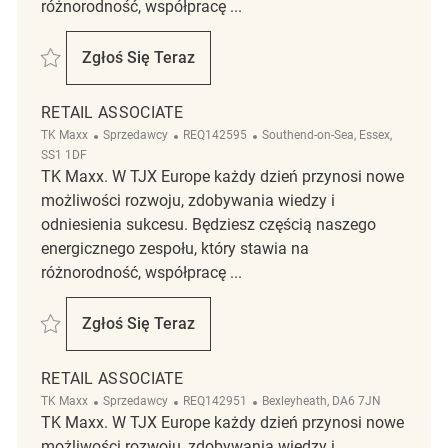
różnorodność, współpracę ...
Zapisać Retail Associate REQ142940
Zgłoś Się Teraz
Retail Associate
RETAIL ASSOCIATE
Kategoria
ReqId
Lokalizacja
TK Maxx
Sprzedawcy
REQ142595
Southend-on-Sea, Essex,
SS1 1DF
TK Maxx. W TJX Europe każdy dzień przynosi nowe
możliwości rozwoju, zdobywania wiedzy i
odniesienia sukcesu. Będziesz częścią naszego
energicznego zespołu, który stawia na
różnorodność, współpracę ...
Zapisać Retail Associate REQ142595
Zgłoś Się Teraz
Retail Associate
RETAIL ASSOCIATE
Kategoria
ReqId
Lokalizacja
TK Maxx
Sprzedawcy
REQ142951
Bexleyheath, DA6 7JN
TK Maxx. W TJX Europe każdy dzień przynosi nowe
możliwości rozwoju, zdobywania wiedzy i