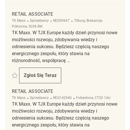
RETAIL ASSOCIATE
Kategoria
ReqId
Lokalizacja
TK Maxx
Sprzedawcy
REQ99667
Tilburg, Brabancja
Północna, 5038 BW
TK Maxx. W TJX Europe każdy dzień przynosi nowe
możliwości rozwoju, zdobywania wiedzy i
odniesienia sukcesu. Będziesz częścią naszego
energicznego zespołu, który stawia na
różnorodność, współpracę ...
Zapisać Retail Associate REQ99667
Zgłoś Się Teraz
Retail Associate
RETAIL ASSOCIATE
Kategoria
ReqId
Lokalizacja
TK Maxx
Sprzedawcy
REQ142940
Folkestone, CT20 1AU
TK Maxx. W TJX Europe każdy dzień przynosi nowe
możliwości rozwoju, zdobywania wiedzy i
odniesienia sukcesu. Będziesz częścią naszego
energicznego zespołu, który stawia na