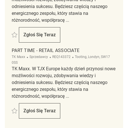
odniesienia sukcesu. Będziesz częścią naszego
energicznego zespołu, który stawia na
różnorodność, współpracę ...
Zapisać Retail Associate REQ142951
Zgłoś Się Teraz
Retail Associate
PART TIME - RETAIL ASSOCIATE
Kategoria
ReqId
Lokalizacja
TK Maxx
Sprzedawcy
REQ143372
Tooting, Londyn, SW17
0SS
TK Maxx. W TJX Europe każdy dzień przynosi nowe
możliwości rozwoju, zdobywania wiedzy i
odniesienia sukcesu. Będziesz częścią naszego
energicznego zespołu, który stawia na
różnorodność, współpracę ...
Zapisać Part time - Retail Associate REQ143372
Zgłoś Się Teraz
Part Time - Retail Associate