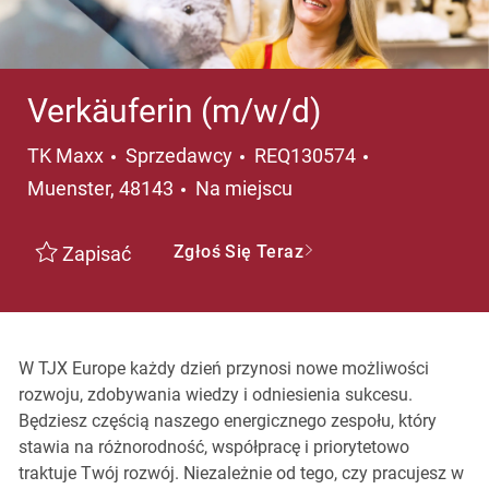
Verkäuferin (m/w/d)
Kategoria
Lokalizacja
TK Maxx
Sprzedawcy
REQ130574
Muenster, 48143
Na miejscu
Zgłoś Się Teraz
Zapisać
W TJX Europe każdy dzień przynosi nowe możliwości
rozwoju, zdobywania wiedzy i odniesienia sukcesu.
Będziesz częścią naszego energicznego zespołu, który
stawia na różnorodność, współpracę i priorytetowo
traktuje Twój rozwój. Niezależnie od tego, czy pracujesz w