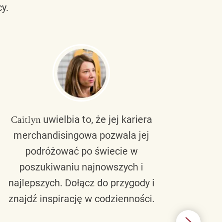
y.
uwielbia to, że jej kariera
Caitlyn
Bra
merchandisingowa pozwala jej
lu
podróżować po świecie w
ku
poszukiwaniu najnowszych i
zaw
najlepszych. Dołącz do przygody i
nie 
znajdź inspirację w codzienności.
l
świ