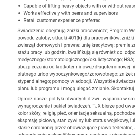
Capable of lifting heavy objects with or without r
Works effectively with peers and supervisors
Retail customer experience preferred
Świadczenia obejmują zniżki pracownicze; Program Ws
powodu żałoby; składki 401(k) dla pracowników; zniżki
zwierząt domowych i prawne; unię kredytową; premie z
stażu pracy lub godzin, kwalifikują się również do: od
medycznego/stomatologicznego/okulistycznego; HSA; o
ubezpieczenia od krótkoterminowej/długoterminowej nie
płatnego urlop wypoczynkowego/zdrowotnego; zniżek
stypendialnego; pomocy w adopcji. Wszystkie świadc
planu lub programu i mogą ulegać zmianie. Skontaktuj 
Oprócz naszej polityki otwartych drzwi i wsparcia w ś
wynagrodzenie i pakiet świadczeń. TJX bierze pod uwa
kolor skóry, religię, płeć, orientację seksualną, pocho
ekspresję płciową, stan cywilny lub status wojskowy, lu
klasie chronionej przez obowiązujące prawo federalne
udogodnienia wykwalifikowanym osobom z niepełnospr