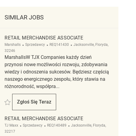
SIMILAR JOBS
RETAIL MERCHANDISE ASSOCIATE
Kategoria
ReqId
Lokalizacja
Marshalls
Sprzedawcy
REQ141430
Jacksonville, Floryda,
32246
MarshallsW TJX Companies każdy dzień
przynosi nowe możliwości rozwoju, zdobywania
wiedzy i odnoszenia sukcesów. Będziesz częścią
naszego energicznego zespołu, który stawia na
różnorodność, współpra...
Zapisać retail merchandise associate REQ141430
Zgłoś Się Teraz
Retail Merchandise Associate
RETAIL MERCHANDISE ASSOCIATE
Kategoria
ReqId
Lokalizacja
TJ Maxx
Sprzedawcy
REQ140489
Jacksonville, Floryda,
32217