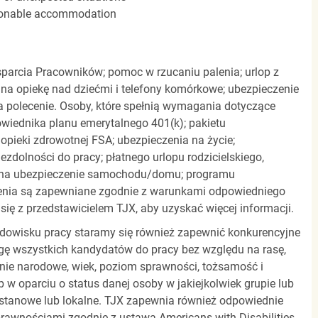
easonable accommodation
parcia Pracowników; pomoc w rzucaniu palenia; urlop z
 na opiekę nad dziećmi i telefony komórkowe; ubezpieczenie
a polecenie. Osoby, które spełnią wymagania dotyczące
powiednika planu emerytalnego 401(k); pakietu
pieki zdrowotnej FSA; ubezpieczenia na życie;
zdolności do pracy; płatnego urlopu rodzicielskiego,
 na ubezpieczenie samochodu/domu; programu
zenia są zapewniane zgodnie z warunkami odpowiedniego
się z przedstawicielem TJX, aby uzyskać więcej informacji.
rodowisku pracy staramy się również zapewnić konkurencyjne
gę wszystkich kandydatów do pracy bez względu na rasę,
dzenie narodowe, wiek, poziom sprawności, tożsamość i
b w oparciu o status danej osoby w jakiejkolwiek grupie lub
, stanowe lub lokalne. TJX zapewnia również odpowiednie
awnościami zgodnie z ustawą Americans with Disabilities