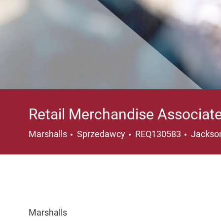
Retail Merchandise Associat
Kategoria
Lokaliz
Marshalls
Sprzedawcy
REQ130583
Jackson
Marshalls