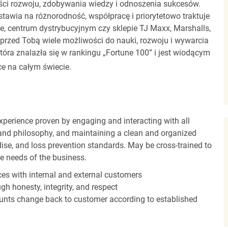
ci rozwoju, zdobywania wiedzy i odnoszenia sukcesów.
stawia na różnorodność, współpracę i priorytetowo traktuje
ze, centrum dystrybucyjnym czy sklepie TJ Maxx, Marshalls,
rzed Tobą wiele możliwości do nauki, rozwoju i wywarcia
óra znalazła się w rankingu „Fortune 100” i jest wiodącym
e na całym świecie.
experience proven by engaging and interacting with all
and philosophy, and maintaining a clean and organized
ise, and loss prevention standards. May be cross-trained to
he needs of the business.
es with internal and external customers
gh honesty, integrity, and respect
unts change back to customer according to established