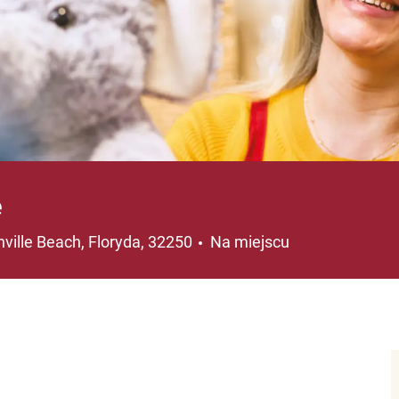
e
acja
ville Beach, Floryda, 32250
Na miejscu