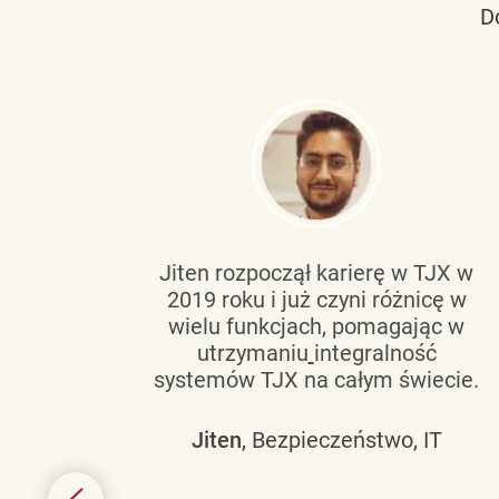
D
tującą
Jiten rozpoczął karierę w TJX w
2019 roku i już czyni różnicę w
wanie
wielu funkcjach, pomagając w
go
utrzymaniu
integralność
h
systemów TJX na całym świecie.
owym
Jiten
, Bezpieczeństwo, IT
 mogą
szych