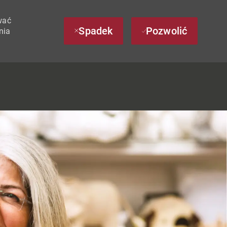
wać
Spadek
Pozwolić
nia