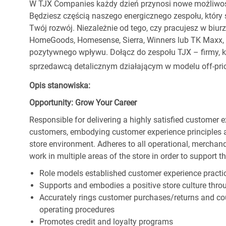
W TJX Companies każdy dzień przynosi nowe możliwoś
Będziesz częścią naszego energicznego zespołu, który 
Twój rozwój. Niezależnie od tego, czy pracujesz w biur
HomeGoods, Homesense, Sierra, Winners lub TK Maxx, p
pozytywnego wpływu. Dołącz do zespołu TJX – firmy, kt
sprzedawcą detalicznym działającym w modelu off-pric
Opis stanowiska:
Opportunity: Grow Your Career
Responsible for delivering a highly satisfied customer 
customers, embodying customer experience principles 
store environment. Adheres to all operational, merchand
work in multiple areas of the store in order to support t
Role models established customer experience practic
Supports and embodies a positive store culture throu
Accurately rings customer purchases/returns and co
operating procedures
Promotes credit and loyalty programs