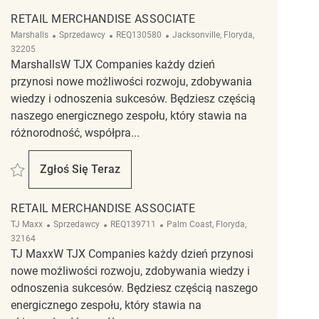
RETAIL MERCHANDISE ASSOCIATE
Kategoria
ReqId
Lokalizacja
Marshalls
Sprzedawcy
REQ130580
Jacksonville, Floryda,
32205
MarshallsW TJX Companies każdy dzień
przynosi nowe możliwości rozwoju, zdobywania
wiedzy i odnoszenia sukcesów. Będziesz częścią
naszego energicznego zespołu, który stawia na
różnorodność, współpra...
Zapisać Retail Merchandise Associate REQ130580
Zgłoś Się Teraz
Retail Merchandise Associate
RETAIL MERCHANDISE ASSOCIATE
Kategoria
ReqId
Lokalizacja
TJ Maxx
Sprzedawcy
REQ139711
Palm Coast, Floryda,
32164
TJ MaxxW TJX Companies każdy dzień przynosi
nowe możliwości rozwoju, zdobywania wiedzy i
odnoszenia sukcesów. Będziesz częścią naszego
energicznego zespołu, który stawia na