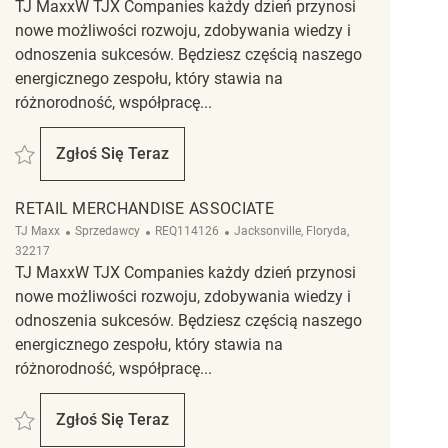
TJ MaxxW TJX Companies każdy dzień przynosi
nowe możliwości rozwoju, zdobywania wiedzy i
odnoszenia sukcesów. Będziesz częścią naszego
energicznego zespołu, który stawia na
różnorodność, współpracę...
Zapisać Retail Merchandise Associate REQ140489
Zgłoś Się Teraz
Retail Merchandise Associate
RETAIL MERCHANDISE ASSOCIATE
Kategoria
ReqId
Lokalizacja
TJ Maxx
Sprzedawcy
REQ114126
Jacksonville, Floryda,
32217
TJ MaxxW TJX Companies każdy dzień przynosi
nowe możliwości rozwoju, zdobywania wiedzy i
odnoszenia sukcesów. Będziesz częścią naszego
energicznego zespołu, który stawia na
różnorodność, współpracę...
Zapisać Retail Merchandise Associate REQ114126
Zgłoś Się Teraz
Retail Merchandise Associate