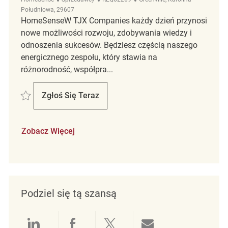
Południowa, 29607
HomeSenseW TJX Companies każdy dzień przynosi
nowe możliwości rozwoju, zdobywania wiedzy i
odnoszenia sukcesów. Będziesz częścią naszego
energicznego zespołu, który stawia na
różnorodność, współpra...
Zapisać FT Merchandising Coordinator REQ62269
Zgłoś Się Teraz
FT Merchandising Coordinator
Zobacz Więcej
Podziel się tą szansą