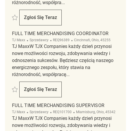
różnorodność, współpra...
Zapisać merchandising associate REQ5515
Zgłoś Się Teraz
Merchandising Associate
FULL TIME MERCHANDISING COORDINATOR
Kategoria
ReqId
Lokalizacja
TJ Maxx
Sprzedawcy
REQ96389
Cincinnati, Ohio, 45255
TJ MaxxW TJX Companies każdy dzień przynosi
nowe możliwości rozwoju, zdobywania wiedzy i
odnoszenia sukcesów. Będziesz częścią naszego
energicznego zespołu, który stawia na
różnorodność, współpracę...
Zapisać Full Time Merchandising Coordinator REQ96389
Zgłoś Się Teraz
Full Time Merchandising Coordinator
FULL TIME MERCHANDISING SUPERVISOR
Kategoria
ReqId
Lokalizacja
TJ Maxx
Sprzedawcy
REQ101700
Miamisburg, Ohio, 45342
TJ MaxxW TJX Companies każdy dzień przynosi
nowe możliwości rozwoju, zdobywania wiedzy i