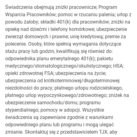
Świadczenia obejmują zniżki pracownicze; Program
Wsparcia Pracowników; pomoc w rzucaniu palenia; urlop z
powodu żałoby; składki 401(k) dla pracowników; zniżki na
opiekę nad dziećmi i telefony komórkowe; ubezpieczenie
zwierząt domowych i prawne; unię kredytową; premie za
polecenie. Osoby, które spełnią wymagania dotyczące
stażu pracy lub godzin, kwalifikują się również do:
odpowiednika planu emerytalnego 401(k); pakietu
medycznego/stomatologicznego/okulistycznego; HSA;
opieki zdrowotnej FSA; ubezpieczenia na życie;
ubezpieczenia od krótkoterminowej/długoterminowej
niezdolności do pracy; płatnego urlopu rodzicielskiego,
płatnego urlop wypoczynkowego/zdrowotnego; zniżek na
ubezpieczenie samochodu/domu; programu
stypendialnego; pomocy w adopcji. Wszystkie
świadczenia są zapewniane zgodnie z warunkami
odpowiedniego planu lub programu i mogą ulegać
zmianie. Skontaktuj się z przedstawicielem TJX, aby