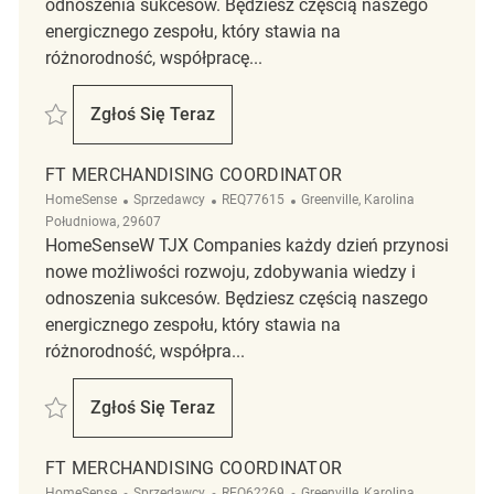
odnoszenia sukcesów. Będziesz częścią naszego
energicznego zespołu, który stawia na
różnorodność, współpracę...
Zapisać Full time Merchandising Supervisor REQ101700
Zgłoś Się Teraz
Full Time Merchandising Supervisor
FT MERCHANDISING COORDINATOR
Kategoria
ReqId
Lokalizacja
HomeSense
Sprzedawcy
REQ77615
Greenville, Karolina
Południowa, 29607
HomeSenseW TJX Companies każdy dzień przynosi
nowe możliwości rozwoju, zdobywania wiedzy i
odnoszenia sukcesów. Będziesz częścią naszego
energicznego zespołu, który stawia na
różnorodność, współpra...
Zapisać FT Merchandising Coordinator REQ77615
Zgłoś Się Teraz
FT Merchandising Coordinator
FT MERCHANDISING COORDINATOR
Kategoria
ReqId
Lokalizacja
HomeSense
Sprzedawcy
REQ62269
Greenville, Karolina