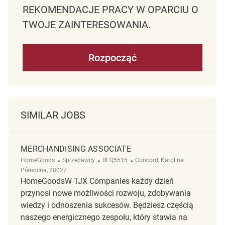
REKOMENDACJE PRACY W OPARCIU O
TWOJE ZAINTERESOWANIA.
Rozpocząć
SIMILAR JOBS
MERCHANDISING ASSOCIATE
Kategoria
ReqId
Lokalizacja
HomeGoods
Sprzedawcy
REQ5515
Concord, Karolina
Północna, 28027
HomeGoodsW TJX Companies każdy dzień
przynosi nowe możliwości rozwoju, zdobywania
wiedzy i odnoszenia sukcesów. Będziesz częścią
naszego energicznego zespołu, który stawia na