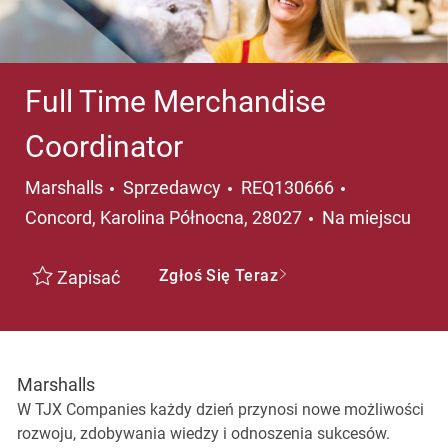
Full Time Merchandise
Coordinator
Kategoria
Lokalizacja
Marshalls
Sprzedawcy
REQ130666
Concord, Karolina Północna, 28027
Na miejscu
Zgłoś Się Teraz
Zapisać
Marshalls
W TJX Companies każdy dzień przynosi nowe możliwości
rozwoju, zdobywania wiedzy i odnoszenia sukcesów.