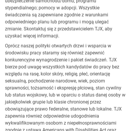
ubezpieczenie samochodu/domu; programu
stypendialnego; pomocy w adopcji. Wszystkie
świadczenia są zapewniane zgodnie z warunkami
odpowiedniego planu lub programu i mogą ulegać
zmianie. Skontaktuj się z przedstawicielem TJX, aby
uzyskać więcej informacji.
Oprócz naszej polityki otwartych drzwi i wsparcia w
środowisku pracy staramy się również zapewnić
konkurencyjne wynagrodzenie i pakiet świadczeń. TJX
bierze pod uwagę wszystkich kandydatów do pracy bez
względu na rasę, kolor skóry, religię, płeć, orientację
seksualną, pochodzenie narodowe, wiek, poziom
sprawności, tożsamość i ekspresję płciową, stan cywilny
lub status wojskowy, lub w oparciu o status danej osoby w
jakiejkolwiek grupie lub klasie chronionej przez
obowiązujące prawo federalne, stanowe lub lokalne. TJX
zapewnia również odpowiednie udogodnienia
wykwalifikowanym osobom z niepełnosprawnościami
zgodnie z ustawą Americans with Disabilities Act oraz