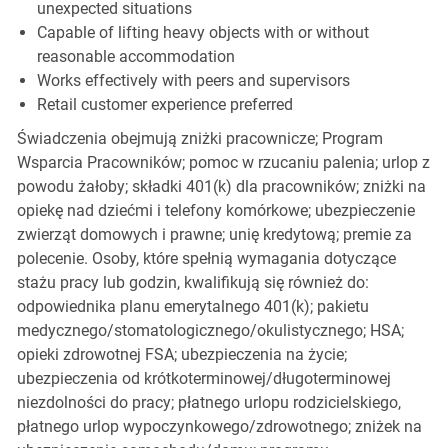
unexpected situations
Capable of lifting heavy objects with or without
reasonable accommodation
Works effectively with peers and supervisors
Retail customer experience preferred
Świadczenia obejmują zniżki pracownicze; Program
Wsparcia Pracowników; pomoc w rzucaniu palenia; urlop z
powodu żałoby; składki 401(k) dla pracowników; zniżki na
opiekę nad dziećmi i telefony komórkowe; ubezpieczenie
zwierząt domowych i prawne; unię kredytową; premie za
polecenie. Osoby, które spełnią wymagania dotyczące
stażu pracy lub godzin, kwalifikują się również do:
odpowiednika planu emerytalnego 401(k); pakietu
medycznego/stomatologicznego/okulistycznego; HSA;
opieki zdrowotnej FSA; ubezpieczenia na życie;
ubezpieczenia od krótkoterminowej/długoterminowej
niezdolności do pracy; płatnego urlopu rodzicielskiego,
płatnego urlop wypoczynkowego/zdrowotnego; zniżek na