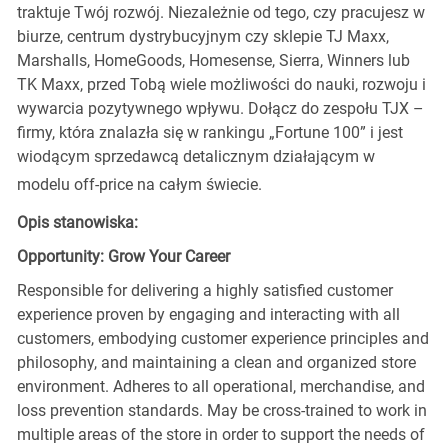
traktuje Twój rozwój. Niezależnie od tego, czy pracujesz w
biurze, centrum dystrybucyjnym czy sklepie TJ Maxx,
Marshalls, HomeGoods, Homesense, Sierra, Winners lub
TK Maxx, przed Tobą wiele możliwości do nauki, rozwoju i
wywarcia pozytywnego wpływu. Dołącz do zespołu TJX –
firmy, która znalazła się w rankingu „Fortune 100” i jest
wiodącym sprzedawcą detalicznym działającym w
modelu off-price na całym świecie.
Opis stanowiska:
Opportunity: Grow Your Career
Responsible for delivering a highly satisfied customer
experience proven by engaging and interacting with all
customers, embodying customer experience principles and
philosophy, and maintaining a clean and organized store
environment. Adheres to all operational, merchandise, and
loss prevention standards. May be cross-trained to work in
multiple areas of the store in order to support the needs of