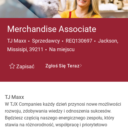
Merchandise Associate
Kategoria
Lokalizacja
TJ Maxx
Sprzedawcy
REQ130697
Jackson,
Missisipi, 39211
Na miejscu
Zgłoś Się Teraz
Zapisać
TJ Maxx
W TJX Companies każdy dzień przynosi nowe możliwości
rozwoju, zdobywania wiedzy i odnoszenia sukcesów.
Będziesz częścią naszego energicznego zespołu, który
stawia na różnorodność, współpracę i priorytetowo