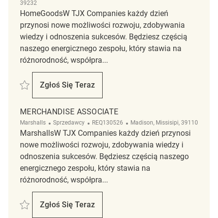
39232
HomeGoodsW TJX Companies każdy dzień
przynosi nowe możliwości rozwoju, zdobywania
wiedzy i odnoszenia sukcesów. Będziesz częścią
naszego energicznego zespołu, który stawia na
różnorodność, współpra...
Zapisać Merchandise Associate REQ128383
Zgłoś Się Teraz
Merchandise Associate
MERCHANDISE ASSOCIATE
Kategoria
ReqId
Lokalizacja
Marshalls
Sprzedawcy
REQ130526
Madison, Missisipi, 39110
MarshallsW TJX Companies każdy dzień przynosi
nowe możliwości rozwoju, zdobywania wiedzy i
odnoszenia sukcesów. Będziesz częścią naszego
energicznego zespołu, który stawia na
różnorodność, współpra...
Zapisać merchandise associate REQ130526
Zgłoś Się Teraz
Merchandise Associate