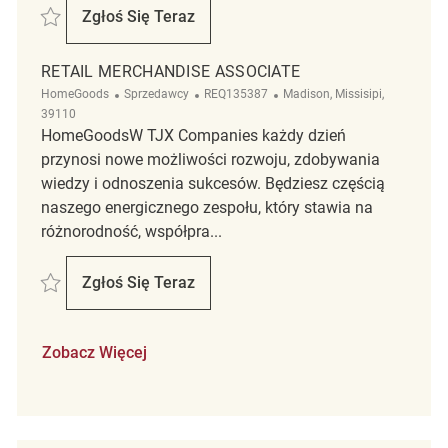
Zapisać Merchandise Associate - Summer REQ115939
Zgłoś Się Teraz
Merchandise Associate - Summer
RETAIL MERCHANDISE ASSOCIATE
Kategoria
ReqId
Lokalizacja
HomeGoods
Sprzedawcy
REQ135387
Madison, Missisipi,
39110
HomeGoodsW TJX Companies każdy dzień
przynosi nowe możliwości rozwoju, zdobywania
wiedzy i odnoszenia sukcesów. Będziesz częścią
naszego energicznego zespołu, który stawia na
różnorodność, współpra...
Zapisać Retail Merchandise Associate REQ135387
Zgłoś Się Teraz
Retail Merchandise Associate
Zobacz Więcej