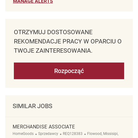
MANAGE ALERTS
OTRZYMUJ DOSTOSOWANE
REKOMENDACJE PRACY W OPARCIU O
TWOJE ZAINTERESOWANIA.
Rozpocząć
SIMILAR JOBS
MERCHANDISE ASSOCIATE
Kategoria
ReqId
Lokalizacja
HomeGoods
Sprzedawcy
REQ128383
Flowood, Missisipi,