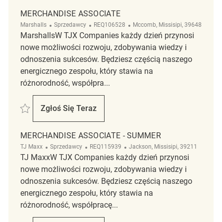
MERCHANDISE ASSOCIATE
Kategoria
ReqId
Lokalizacja
Marshalls
Sprzedawcy
REQ106528
Mccomb, Missisipi, 39648
MarshallsW TJX Companies każdy dzień przynosi
nowe możliwości rozwoju, zdobywania wiedzy i
odnoszenia sukcesów. Będziesz częścią naszego
energicznego zespołu, który stawia na
różnorodność, współpra...
Zapisać Merchandise Associate REQ106528
Zgłoś Się Teraz
Merchandise Associate
MERCHANDISE ASSOCIATE - SUMMER
Kategoria
ReqId
Lokalizacja
TJ Maxx
Sprzedawcy
REQ115939
Jackson, Missisipi, 39211
TJ MaxxW TJX Companies każdy dzień przynosi
nowe możliwości rozwoju, zdobywania wiedzy i
odnoszenia sukcesów. Będziesz częścią naszego
energicznego zespołu, który stawia na
różnorodność, współpracę...