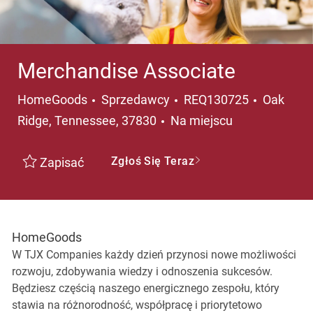
Merchandise Associate
Kategoria
Lokalizac
HomeGoods
Sprzedawcy
REQ130725
Oak
Ridge, Tennessee, 37830
Na miejscu
Zgłoś Się Teraz
Zapisać
HomeGoods
W TJX Companies każdy dzień przynosi nowe możliwości
rozwoju, zdobywania wiedzy i odnoszenia sukcesów.
Będziesz częścią naszego energicznego zespołu, który
stawia na różnorodność, współpracę i priorytetowo