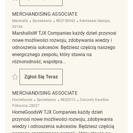
Merchandising Associate
MERCHANDISING ASSOCIATE
Kategoria
ReqId
Lokalizacja
Marshalls
Sprzedawcy
REQ138542
Kennesaw, Georgia,
30144
MarshallsW TJX Companies każdy dzień przynosi
nowe możliwości rozwoju, zdobywania wiedzy i
odnoszenia sukcesów. Będziesz częścią naszego
energicznego zespołu, który stawia na
różnorodność, współpra...
Zapisać Merchandising Associate REQ138542
Zgłoś Się Teraz
Merchandising Associate
MERCHANDISING ASSOCIATE
Kategoria
ReqId
Lokalizacja
HomeGoods
Sprzedawcy
REQ5515
Concord, Karolina
Północna, 28027
HomeGoodsW TJX Companies każdy dzień
przynosi nowe możliwości rozwoju, zdobywania
wiedzy i odnoszenia sukcesów. Będziesz częścią