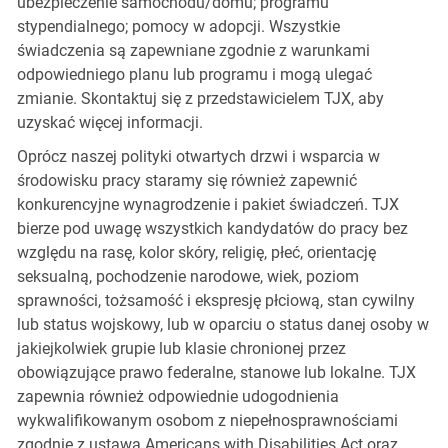
ubezpieczenie samochodu/domu; programu
stypendialnego; pomocy w adopcji. Wszystkie
świadczenia są zapewniane zgodnie z warunkami
odpowiedniego planu lub programu i mogą ulegać
zmianie. Skontaktuj się z przedstawicielem TJX, aby
uzyskać więcej informacji.
Oprócz naszej polityki otwartych drzwi i wsparcia w
środowisku pracy staramy się również zapewnić
konkurencyjne wynagrodzenie i pakiet świadczeń. TJX
bierze pod uwagę wszystkich kandydatów do pracy bez
względu na rasę, kolor skóry, religię, płeć, orientację
seksualną, pochodzenie narodowe, wiek, poziom
sprawności, tożsamość i ekspresję płciową, stan cywilny
lub status wojskowy, lub w oparciu o status danej osoby w
jakiejkolwiek grupie lub klasie chronionej przez
obowiązujące prawo federalne, stanowe lub lokalne. TJX
zapewnia również odpowiednie udogodnienia
wykwalifikowanym osobom z niepełnosprawnościami
zgodnie z ustawą Americans with Disabilities Act oraz