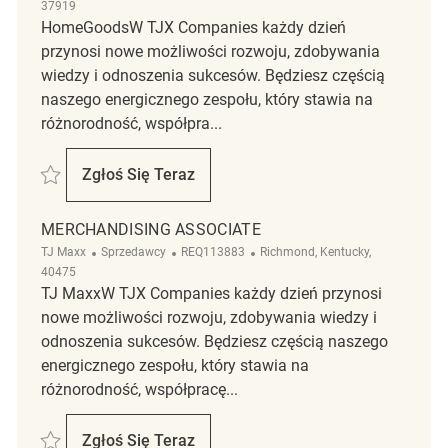
37919
HomeGoodsW TJX Companies każdy dzień
przynosi nowe możliwości rozwoju, zdobywania
wiedzy i odnoszenia sukcesów. Będziesz częścią
naszego energicznego zespołu, który stawia na
różnorodność, współpra...
Zapisać Retail Merchandising Associate REQ64033
Zgłoś Się Teraz
Retail Merchandising Associate
MERCHANDISING ASSOCIATE
Kategoria
ReqId
Lokalizacja
TJ Maxx
Sprzedawcy
REQ113883
Richmond, Kentucky,
40475
TJ MaxxW TJX Companies każdy dzień przynosi
nowe możliwości rozwoju, zdobywania wiedzy i
odnoszenia sukcesów. Będziesz częścią naszego
energicznego zespołu, który stawia na
różnorodność, współpracę...
Zapisać Merchandising Associate REQ113883
Zgłoś Się Teraz