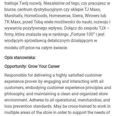
traktuje Twój rozwój. Niezależnie od tego, czy pracujesz w
biurze, centrum dystrybucyjnym czy sklepie TJ Maxx,
Marshalls, HomeGoods, Homesense, Sierra, Winners lub
TK Maxx, przed Tobą wiele możliwości do nauki, rozwoju i
wywarcia pozytywnego wpływu. Dołącz do zespołu TJX –
firmy, która znalazła się w rankingu „Fortune 100” i jest
wiodącym sprzedawcą detalicznym działającym w
modelu off-price na całym świecie.
Opis stanowiska:
Opportunity: Grow Your Career
Responsible for delivering a highly satisfied customer
experience proven by engaging and interacting with all
customers, embodying customer experience principles and
philosophy, and maintaining a clean and organized store
environment. Adheres to all operational, merchandise, and
loss prevention standards. May be cross-trained to work in
multiple areas of the store in order to support the needs of