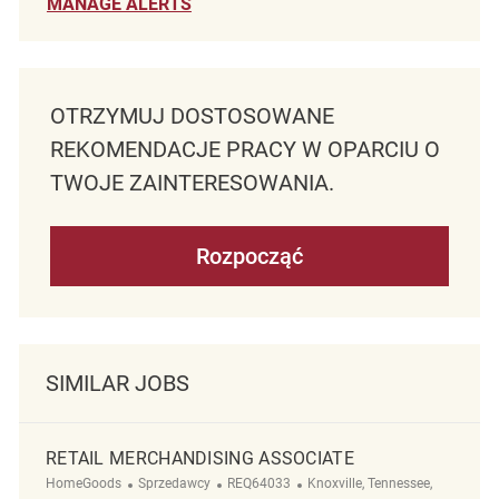
MANAGE ALERTS
OTRZYMUJ DOSTOSOWANE
REKOMENDACJE PRACY W OPARCIU O
TWOJE ZAINTERESOWANIA.
Rozpocząć
SIMILAR JOBS
RETAIL MERCHANDISING ASSOCIATE
Kategoria
ReqId
Lokalizacja
HomeGoods
Sprzedawcy
REQ64033
Knoxville, Tennessee,