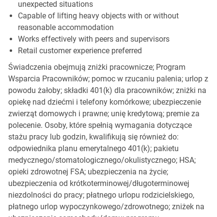
unexpected situations
Capable of lifting heavy objects with or without
reasonable accommodation
Works effectively with peers and supervisors
Retail customer experience preferred
Świadczenia obejmują zniżki pracownicze; Program
Wsparcia Pracowników; pomoc w rzucaniu palenia; urlop z
powodu żałoby; składki 401(k) dla pracowników; zniżki na
opiekę nad dziećmi i telefony komórkowe; ubezpieczenie
zwierząt domowych i prawne; unię kredytową; premie za
polecenie. Osoby, które spełnią wymagania dotyczące
stażu pracy lub godzin, kwalifikują się również do:
odpowiednika planu emerytalnego 401(k); pakietu
medycznego/stomatologicznego/okulistycznego; HSA;
opieki zdrowotnej FSA; ubezpieczenia na życie;
ubezpieczenia od krótkoterminowej/długoterminowej
niezdolności do pracy; płatnego urlopu rodzicielskiego,
płatnego urlop wypoczynkowego/zdrowotnego; zniżek na