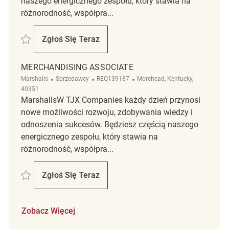
naszego energicznego zespołu, który stawia na
różnorodność, współpra...
Zapisać merchandising associate REQ5515
Zgłoś Się Teraz
Merchandising Associate
MERCHANDISING ASSOCIATE
Kategoria
ReqId
Lokalizacja
Marshalls
Sprzedawcy
REQ139187
Morehead, Kentucky,
40351
MarshallsW TJX Companies każdy dzień przynosi
nowe możliwości rozwoju, zdobywania wiedzy i
odnoszenia sukcesów. Będziesz częścią naszego
energicznego zespołu, który stawia na
różnorodność, współpra...
Zapisać Merchandising Associate REQ139187
Zgłoś Się Teraz
Merchandising Associate
Zobacz Więcej