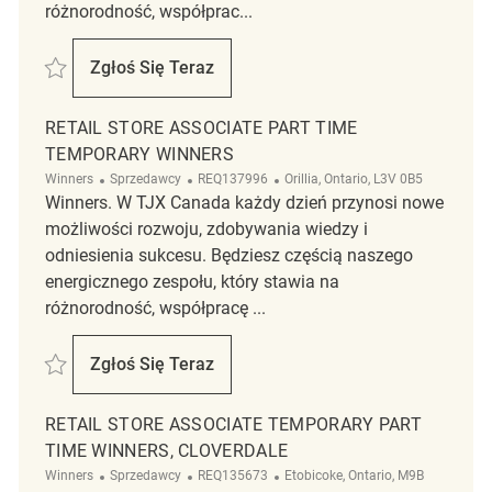
różnorodność, współprac...
Zapisać Retail Store Associate Part Time Temporary REQ143177
Zgłoś Się Teraz
Retail Store Associate Part Time Temporar
RETAIL STORE ASSOCIATE PART TIME
TEMPORARY WINNERS
Kategoria
ReqId
Lokalizacja
Winners
Sprzedawcy
REQ137996
Orillia, Ontario, L3V 0B5
Winners. W TJX Canada każdy dzień przynosi nowe
możliwości rozwoju, zdobywania wiedzy i
odniesienia sukcesu. Będziesz częścią naszego
energicznego zespołu, który stawia na
różnorodność, współpracę ...
Zapisać Retail Store Associate Part Time Temporary Winners REQ1379
Zgłoś Się Teraz
Retail Store Associate Part Time Tempora
RETAIL STORE ASSOCIATE TEMPORARY PART
TIME WINNERS, CLOVERDALE
Kategoria
ReqId
Lokalizacja
Winners
Sprzedawcy
REQ135673
Etobicoke, Ontario, M9B