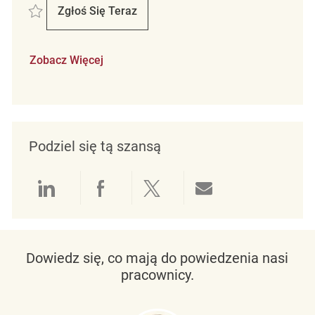
Zapisać Retail Store Associate Temporary Part Time Winners - Fairvie
Zgłoś Się Teraz
Retail Store Associate Temporary Part Tim
Zobacz Więcej
Podziel się tą szansą
Udostępnianie przez LinkedIn
Udostępnianie przez Facebo
Udostępnij przez Twit
Udostępnianie 
Dowiedz się, co mają do powiedzenia nasi
pracownicy.