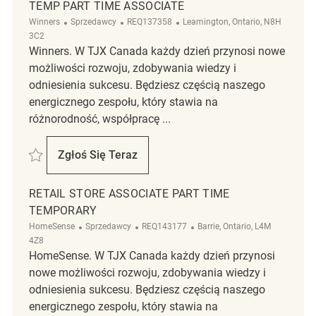
TEMP PART TIME ASSOCIATE
Kategoria
ReqId
Lokalizacja
Winners
Sprzedawcy
REQ137358
Leamington, Ontario, N8H
3C2
Winners. W TJX Canada każdy dzień przynosi nowe
możliwości rozwoju, zdobywania wiedzy i
odniesienia sukcesu. Będziesz częścią naszego
energicznego zespołu, który stawia na
różnorodność, współpracę ...
Zapisać Temp part time Associate REQ137358
Zgłoś Się Teraz
Temp Part Time Associate
RETAIL STORE ASSOCIATE PART TIME
TEMPORARY
Kategoria
ReqId
Lokalizacja
HomeSense
Sprzedawcy
REQ143177
Barrie, Ontario, L4M
4Z8
HomeSense. W TJX Canada każdy dzień przynosi
nowe możliwości rozwoju, zdobywania wiedzy i
odniesienia sukcesu. Będziesz częścią naszego
energicznego zespołu, który stawia na