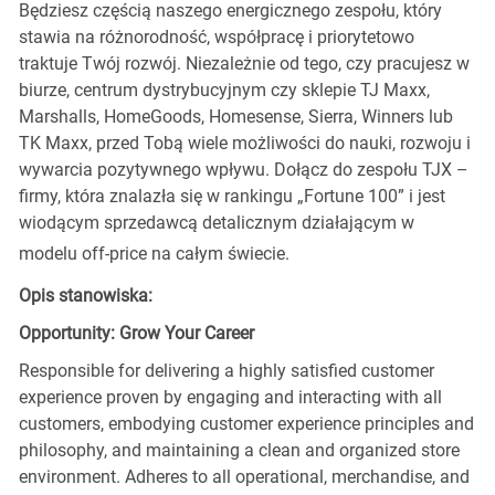
Będziesz częścią naszego energicznego zespołu, który
stawia na różnorodność, współpracę i priorytetowo
traktuje Twój rozwój. Niezależnie od tego, czy pracujesz w
biurze, centrum dystrybucyjnym czy sklepie TJ Maxx,
Marshalls, HomeGoods, Homesense, Sierra, Winners lub
TK Maxx, przed Tobą wiele możliwości do nauki, rozwoju i
wywarcia pozytywnego wpływu. Dołącz do zespołu TJX –
firmy, która znalazła się w rankingu „Fortune 100” i jest
wiodącym sprzedawcą detalicznym działającym w
modelu off-price na całym świecie.
Opis stanowiska:
Opportunity: Grow Your Career
Responsible for delivering a highly satisfied customer
experience proven by engaging and interacting with all
customers, embodying customer experience principles and
philosophy, and maintaining a clean and organized store
environment. Adheres to all operational, merchandise, and