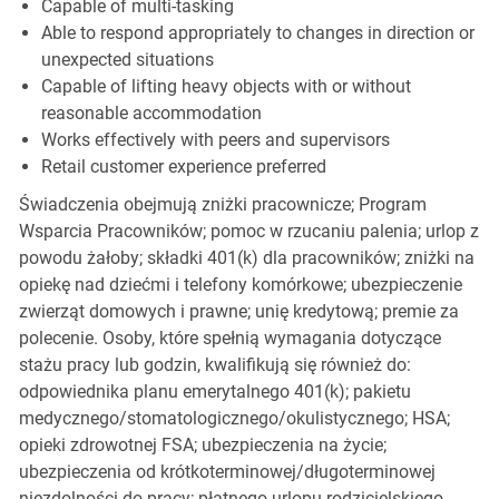
Capable of multi-tasking
Able to respond appropriately to changes in direction or
unexpected situations
Capable of lifting heavy objects with or without
reasonable accommodation
Works effectively with peers and supervisors
Retail customer experience preferred
Świadczenia obejmują zniżki pracownicze; Program
Wsparcia Pracowników; pomoc w rzucaniu palenia; urlop z
powodu żałoby; składki 401(k) dla pracowników; zniżki na
opiekę nad dziećmi i telefony komórkowe; ubezpieczenie
zwierząt domowych i prawne; unię kredytową; premie za
polecenie. Osoby, które spełnią wymagania dotyczące
stażu pracy lub godzin, kwalifikują się również do:
odpowiednika planu emerytalnego 401(k); pakietu
medycznego/stomatologicznego/okulistycznego; HSA;
opieki zdrowotnej FSA; ubezpieczenia na życie;
ubezpieczenia od krótkoterminowej/długoterminowej
niezdolności do pracy; płatnego urlopu rodzicielskiego,