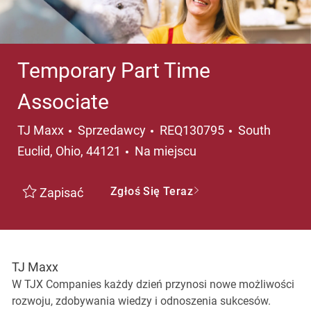
Temporary Part Time
Associate
Kategoria
Lokalizacja
TJ Maxx
Sprzedawcy
REQ130795
South
Euclid, Ohio, 44121
Na miejscu
Zgłoś Się Teraz
Zapisać
TJ Maxx
W TJX Companies każdy dzień przynosi nowe możliwości
rozwoju, zdobywania wiedzy i odnoszenia sukcesów.