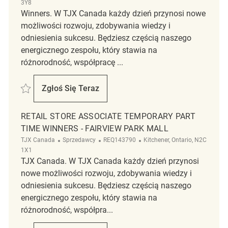
3Y8
Winners. W TJX Canada każdy dzień przynosi nowe
możliwości rozwoju, zdobywania wiedzy i
odniesienia sukcesu. Będziesz częścią naszego
energicznego zespołu, który stawia na
różnorodność, współpracę ...
Zapisać Retail Store Associate Temporary Part Time Winners, Cloverda
Zgłoś Się Teraz
Retail Store Associate Temporary Part Tim
RETAIL STORE ASSOCIATE TEMPORARY PART
TIME WINNERS - FAIRVIEW PARK MALL
Kategoria
ReqId
Lokalizacja
TJX Canada
Sprzedawcy
REQ143790
Kitchener, Ontario, N2C
1X1
TJX Canada. W TJX Canada każdy dzień przynosi
nowe możliwości rozwoju, zdobywania wiedzy i
odniesienia sukcesu. Będziesz częścią naszego
energicznego zespołu, który stawia na
różnorodność, współpra...