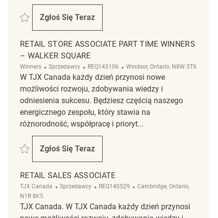
Zapisać Merchandising Department Supervisor REQ137650
Zgłoś Się Teraz
Merchandising Department Supervisor
RETAIL STORE ASSOCIATE PART TIME WINNERS
– WALKER SQUARE
Kategoria
ReqId
Lokalizacja
Winners
Sprzedawcy
REQ143106
Windsor, Ontario, N8W 3T6
W TJX Canada każdy dzień przynosi nowe
możliwości rozwoju, zdobywania wiedzy i
odniesienia sukcesu. Będziesz częścią naszego
energicznego zespołu, który stawia na
różnorodność, współpracę i prioryt...
Zapisać Retail Store Associate Part Time Winners – Walker square RE
Zgłoś Się Teraz
Retail Store Associate Part Time Winners 
RETAIL SALES ASSOCIATE
Kategoria
ReqId
Lokalizacja
TJX Canada
Sprzedawcy
REQ140529
Cambridge, Ontario,
N1R 8K5
TJX Canada. W TJX Canada każdy dzień przynosi