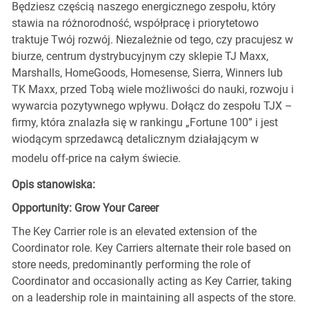
Będziesz częścią naszego energicznego zespołu, który
stawia na różnorodność, współpracę i priorytetowo
traktuje Twój rozwój. Niezależnie od tego, czy pracujesz w
biurze, centrum dystrybucyjnym czy sklepie TJ Maxx,
Marshalls, HomeGoods, Homesense, Sierra, Winners lub
TK Maxx, przed Tobą wiele możliwości do nauki, rozwoju i
wywarcia pozytywnego wpływu. Dołącz do zespołu TJX –
firmy, która znalazła się w rankingu „Fortune 100” i jest
wiodącym sprzedawcą detalicznym działającym w
modelu off-price na całym świecie.
Opis stanowiska:
Opportunity: Grow Your Career
The Key Carrier role is an elevated extension of the
Coordinator role. Key Carriers alternate their role based on
store needs, predominantly performing the role of
Coordinator and occasionally acting as Key Carrier, taking
on a leadership role in maintaining all aspects of the store.