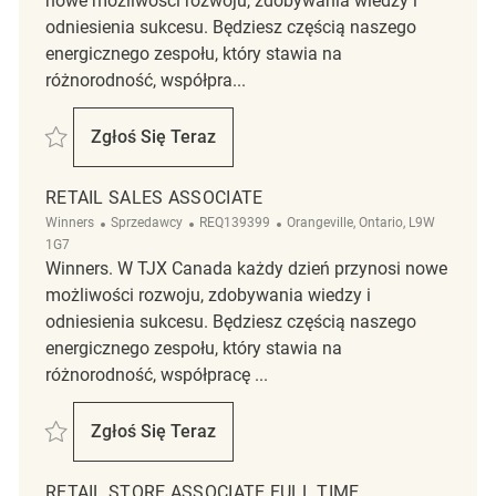
nowe możliwości rozwoju, zdobywania wiedzy i
odniesienia sukcesu. Będziesz częścią naszego
energicznego zespołu, który stawia na
różnorodność, współpra...
Zapisać Retail Sales Associate REQ140529
Zgłoś Się Teraz
Retail Sales Associate
RETAIL SALES ASSOCIATE
Kategoria
ReqId
Lokalizacja
Winners
Sprzedawcy
REQ139399
Orangeville, Ontario, L9W
1G7
Winners. W TJX Canada każdy dzień przynosi nowe
możliwości rozwoju, zdobywania wiedzy i
odniesienia sukcesu. Będziesz częścią naszego
energicznego zespołu, który stawia na
różnorodność, współpracę ...
Zapisać Retail Sales Associate REQ139399
Zgłoś Się Teraz
Retail Sales Associate
RETAIL STORE ASSOCIATE FULL TIME