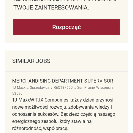
TWOJE ZAINTERESOWANIA.
Rozpocząć
SIMILAR JOBS
MERCHANDISING DEPARTMENT SUPERVISOR
Kategoria
ReqId
Lokalizacja
TJ Maxx
Sprzedawcy
REQ137650
Sun Prairie, Wisconsin,
53590
TJ MaxxW TJX Companies każdy dzień przynosi
nowe możliwości rozwoju, zdobywania wiedzy i
odnoszenia sukcesów. Będziesz częścią naszego
energicznego zespołu, który stawia na
różnorodność, współpracę...