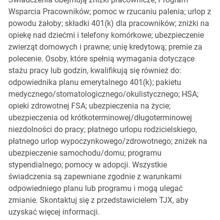
Wsparcia Pracowników; pomoc w rzucaniu palenia; urlop z
powodu żałoby; składki 401(k) dla pracowników; zniżki na
opiekę nad dziećmi i telefony komórkowe; ubezpieczenie
zwierząt domowych i prawne; unię kredytową; premie za
polecenie. Osoby, które spełnią wymagania dotyczące
stażu pracy lub godzin, kwalifikują się również do:
odpowiednika planu emerytalnego 401(k); pakietu
medycznego/stomatologicznego/okulistycznego; HSA;
opieki zdrowotnej FSA; ubezpieczenia na życie;
ubezpieczenia od krótkoterminowej/długoterminowej
niezdolności do pracy; płatnego urlopu rodzicielskiego,
płatnego urlop wypoczynkowego/zdrowotnego; zniżek na
ubezpieczenie samochodu/domu; programu
stypendialnego; pomocy w adopcji. Wszystkie
świadczenia są zapewniane zgodnie z warunkami
odpowiedniego planu lub programu i mogą ulegać
zmianie. Skontaktuj się z przedstawicielem TJX, aby
uzyskać więcej informacji.