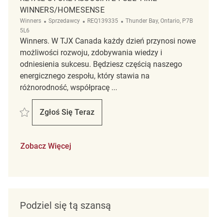
WINNERS/HOMESENSE
Kategoria
ReqId
Lokalizacja
Winners
Sprzedawcy
REQ139335
Thunder Bay, Ontario, P7B
5L6
Winners. W TJX Canada każdy dzień przynosi nowe
możliwości rozwoju, zdobywania wiedzy i
odniesienia sukcesu. Będziesz częścią naszego
energicznego zespołu, który stawia na
różnorodność, współpracę ...
Zapisać Retail Store Associate Full Time Winners/Homesense REQ1393
Zgłoś Się Teraz
Retail Store Associate Full Time Winners
Zobacz Więcej
Podziel się tą szansą