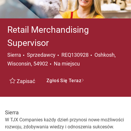
Retail Merchandising
Supervisor
Kategoria
Lokalizacja
Sierra
Sprzedawcy
REQ130928
Oshkosh,
Wisconsin, 54902
Na miejscu
Zgłoś Się Teraz
Zapisać
Sierra
W TJX Companies każdy dzień przynosi nowe możliwości
rozwoju, zdobywania wiedzy i odnoszenia sukcesów.