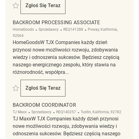
Zapisać backroom associate REQ140972
Zgłoś Się Teraz
Backroom Associate
BACKROOM PROCESSING ASSOCIATE
Kategoria
ReqId
Lokalizacja
HomeGoods
Sprzedawcy
REQ141288
Poway, Kalifornia,
92064
HomeGoodsW TJX Companies każdy dzień
przynosi nowe możliwości rozwoju, zdobywania
wiedzy i odnoszenia sukcesów. Będziesz częścią
naszego energicznego zespołu, który stawia na
różnorodność, współpra...
Zapisać Backroom Processing Associate REQ141288
Zgłoś Się Teraz
Backroom Processing Associate
BACKROOM COORDINATOR
Kategoria
ReqId
Lokalizacja
TJ Maxx
Sprzedawcy
REQ140257
Tustin, Kalifornia, 92782
TJ MaxxW TJX Companies każdy dzień przynosi
nowe możliwości rozwoju, zdobywania wiedzy i
odnoszenia sukcesów. Będziesz częścią naszego