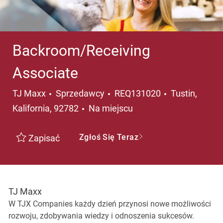
Backroom/Receiving
Associate
Kategoria
Lokalizacja
TJ Maxx
Sprzedawcy
REQ131020
Tustin,
Kalifornia, 92782
Na miejscu
Zgłoś Się Teraz
Zapisać
TJ Maxx
W TJX Companies każdy dzień przynosi nowe możliwości
rozwoju, zdobywania wiedzy i odnoszenia sukcesów.