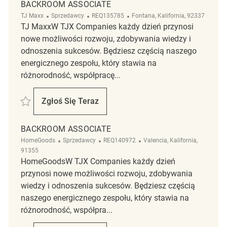
BACKROOM ASSOCIATE
Kategoria
ReqId
Lokalizacja
TJ Maxx
Sprzedawcy
REQ135785
Fontana, Kalifornia, 92337
TJ MaxxW TJX Companies każdy dzień przynosi
nowe możliwości rozwoju, zdobywania wiedzy i
odnoszenia sukcesów. Będziesz częścią naszego
energicznego zespołu, który stawia na
różnorodność, współpracę...
Zapisać Backroom Associate REQ135785
Zgłoś Się Teraz
Backroom Associate
BACKROOM ASSOCIATE
Kategoria
ReqId
Lokalizacja
HomeGoods
Sprzedawcy
REQ140972
Valencia, Kalifornia,
91355
HomeGoodsW TJX Companies każdy dzień
przynosi nowe możliwości rozwoju, zdobywania
wiedzy i odnoszenia sukcesów. Będziesz częścią
naszego energicznego zespołu, który stawia na
różnorodność, współpra...