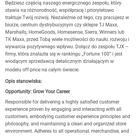
Będziesz częścią naszego energicznego zespołu, który
stawia na różnorodność, współpracę i priorytetowo
traktuje Twój rozwój. Niezależnie od tego, czy pracujesz w
biurze, centrum dystrybucyjnym czy sklepie TJ Maxx,
Marshalls, HomeGoods, Homesense, Sierra, Winners lub
TK Maxx, przed Tobą wiele możliwości do nauki, rozwoju i
wywarcia pozytywnego wpływu. Dołącz do zespołu TJX –
firmy, która znalazła się w rankingu „Fortune 100” i jest
wiodącym sprzedawcą detalicznym działającym w
modelu off-price na całym świecie.
Opis stanowiska:
Opportunity: Grow Your Career
Responsible for delivering a highly satisfied customer
experience proven by engaging and interacting with all
customers, embodying customer experience principles and
philosophy, and maintaining a clean and organized store
environment. Adheres to all operational, merchandise, and