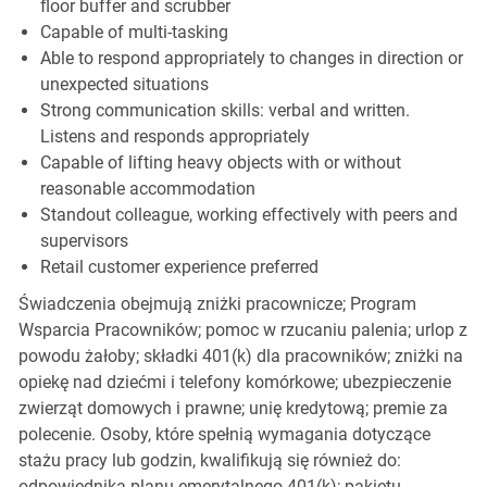
floor buffer and scrubber
Capable of multi-tasking
Able to respond appropriately to changes in direction or
unexpected situations
Strong communication skills: verbal and written.
Listens and responds appropriately
Capable of lifting heavy objects with or without
reasonable accommodation
Standout colleague, working effectively with peers and
supervisors
Retail customer experience preferred
Świadczenia obejmują zniżki pracownicze; Program
Wsparcia Pracowników; pomoc w rzucaniu palenia; urlop z
powodu żałoby; składki 401(k) dla pracowników; zniżki na
opiekę nad dziećmi i telefony komórkowe; ubezpieczenie
zwierząt domowych i prawne; unię kredytową; premie za
polecenie. Osoby, które spełnią wymagania dotyczące
stażu pracy lub godzin, kwalifikują się również do:
odpowiednika planu emerytalnego 401(k); pakietu