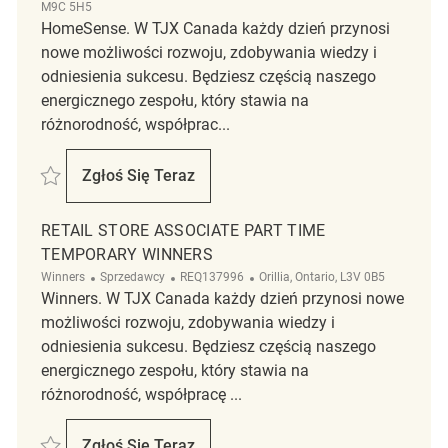
M9C 5H5
HomeSense. W TJX Canada każdy dzień przynosi
nowe możliwości rozwoju, zdobywania wiedzy i
odniesienia sukcesu. Będziesz częścią naszego
energicznego zespołu, który stawia na
różnorodność, współprac...
Zapisać Retail Store Associate Part Time HomeSense – Etobicoke REQ
Zgłoś Się Teraz
Retail Store Associate Part Time HomeSen
RETAIL STORE ASSOCIATE PART TIME
TEMPORARY WINNERS
Kategoria
ReqId
Lokalizacja
Winners
Sprzedawcy
REQ137996
Orillia, Ontario, L3V 0B5
Winners. W TJX Canada każdy dzień przynosi nowe
możliwości rozwoju, zdobywania wiedzy i
odniesienia sukcesu. Będziesz częścią naszego
energicznego zespołu, który stawia na
różnorodność, współpracę ...
Zapisać Retail Store Associate Part Time Temporary Winners REQ1379
Zgłoś Się Teraz