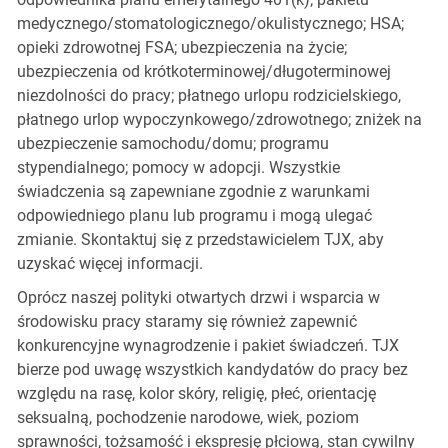
medycznego/stomatologicznego/okulistycznego; HSA;
opieki zdrowotnej FSA; ubezpieczenia na życie;
ubezpieczenia od krótkoterminowej/długoterminowej
niezdolności do pracy; płatnego urlopu rodzicielskiego,
płatnego urlop wypoczynkowego/zdrowotnego; zniżek na
ubezpieczenie samochodu/domu; programu
stypendialnego; pomocy w adopcji. Wszystkie
świadczenia są zapewniane zgodnie z warunkami
odpowiedniego planu lub programu i mogą ulegać
zmianie. Skontaktuj się z przedstawicielem TJX, aby
uzyskać więcej informacji.
Oprócz naszej polityki otwartych drzwi i wsparcia w
środowisku pracy staramy się również zapewnić
konkurencyjne wynagrodzenie i pakiet świadczeń. TJX
bierze pod uwagę wszystkich kandydatów do pracy bez
względu na rasę, kolor skóry, religię, płeć, orientację
seksualną, pochodzenie narodowe, wiek, poziom
sprawności, tożsamość i ekspresję płciową, stan cywilny