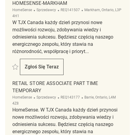
HOMESENSE-MARKHAM
Kategoria
ReqId
Lokalizacja
HomeSense
Sprzedawcy
REQ141507
Markham, Ontario, L3P
4H1
W TJX Canada każdy dzień przynosi nowe
możliwości rozwoju, zdobywania wiedzy i
odniesienia sukcesu. Będziesz częścią naszego
energicznego zespołu, który stawia na
różnorodność, współpracę i prioryt...
Zapisać Retail Store Associate Part time HomeSense-Markham REQ14
Zgłoś Się Teraz
Retail Store Associate Part Time HomeS
RETAIL STORE ASSOCIATE PART TIME
TEMPORARY
Kategoria
ReqId
Lokalizacja
HomeSense
Sprzedawcy
REQ143177
Barrie, Ontario, L4M
4Z8
HomeSense. W TJX Canada każdy dzień przynosi
nowe możliwości rozwoju, zdobywania wiedzy i
odniesienia sukcesu. Będziesz częścią naszego
energicznego zespołu, który stawia na