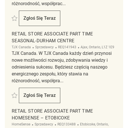
różnorodność, współprac...
Zapisać Retail Store Associate Part Time Temporary REQ143177
Zgłoś Się Teraz
Retail Store Associate Part Time Temporar
RETAIL STORE ASSOCIATE PART TIME
SEASONAL-DURHAM CENTRE
Kategoria
ReqId
Lokalizacja
TJX Canada
Sprzedawcy
REQ141943
Ajax, Ontario, L1Z 1E9
TJX Canada. W TJX Canada każdy dzień przynosi
nowe możliwości rozwoju, zdobywania wiedzy i
odniesienia sukcesu. Będziesz częścią naszego
energicznego zespołu, który stawia na
różnorodność, współpra...
Zapisać Retail Store Associate Part Time Seasonal-Durham Centre RE
Zgłoś Się Teraz
Retail Store Associate Part Time Seasona
RETAIL STORE ASSOCIATE PART TIME
HOMESENSE – ETOBICOKE
Kategoria
ReqId
Lokalizacja
HomeSense
Sprzedawcy
REQ133488
Etobicoke, Ontario,