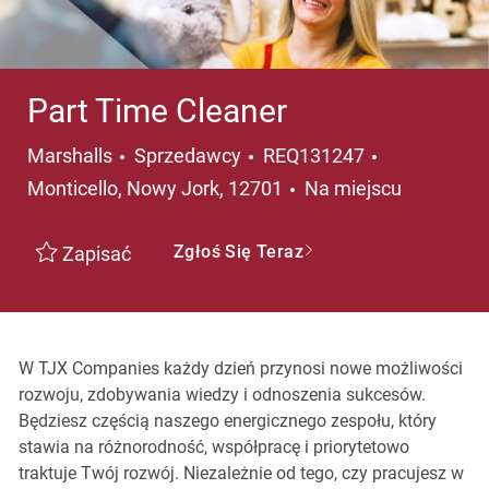
Part Time Cleaner
Kategoria
Lokalizacja
Marshalls
Sprzedawcy
REQ131247
Monticello, Nowy Jork, 12701
Na miejscu
Zgłoś Się Teraz
Zapisać
W TJX Companies każdy dzień przynosi nowe możliwości
rozwoju, zdobywania wiedzy i odnoszenia sukcesów.
Będziesz częścią naszego energicznego zespołu, który
stawia na różnorodność, współpracę i priorytetowo
traktuje Twój rozwój. Niezależnie od tego, czy pracujesz w