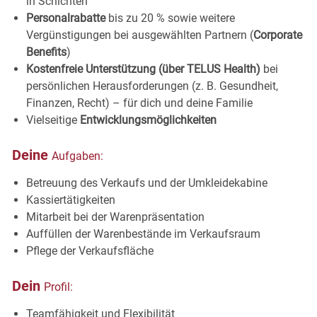
in
Schichten
Personalrabatte
bis zu 20 % sowie weitere
Vergünstigungen bei ausgewählten Partnern (
Corporate
Benefits
)
Kostenfreie Unterstützung (über TELUS Health)
bei
persönlichen Herausforderungen (z. B. Gesundheit,
Finanzen, Recht) – für dich und deine Familie
Vielseitige
Entwicklungsmöglichkeiten
Deine
Aufgaben:
Betreuung des Verkaufs und der
Umkleidekabine
Kassiertätigkeiten
Mitarbeit bei der
Warenpräsentation
Auffüllen der Warenbestände im
Verkaufsraum
Pflege der
Verkaufsfläche
Dein
Profil:
Teamfähigkeit und
Flexibilität