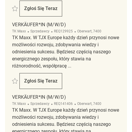
Zapisać Verkäufer*in (m/w/d) REQ139575
Zgłoś Się Teraz
Verkäufer*in (m/w/d)
VERKÄUFER*IN (M/W/D)
Kategoria
ReqId
Lokalizacja
TK Maxx
Sprzedawcy
REQ129925
Oberwart, 7400
TK Maxx. W TJX Europe każdy dzień przynosi nowe
możliwości rozwoju, zdobywania wiedzy i
odniesienia sukcesu. Będziesz częścią naszego
energicznego zespołu, który stawia na
różnorodność, współpracę ...
Zapisać Verkäufer*in (m/w/d) REQ129925
Zgłoś Się Teraz
Verkäufer*in (m/w/d)
VERKÄUFER*IN (M/W/D)
Kategoria
ReqId
Lokalizacja
TK Maxx
Sprzedawcy
REQ141406
Oberwart, 7400
TK Maxx. W TJX Europe każdy dzień przynosi nowe
możliwości rozwoju, zdobywania wiedzy i
odniesienia sukcesu. Będziesz częścią naszego
energicznego zespołu, który stawia na