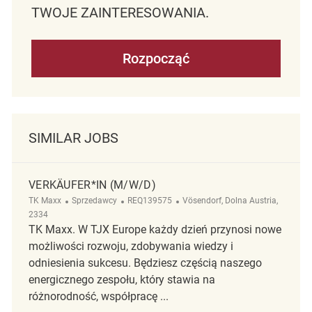
TWOJE ZAINTERESOWANIA.
Rozpocząć
SIMILAR JOBS
VERKÄUFER*IN (M/W/D)
Kategoria
ReqId
Lokalizacja
TK Maxx
Sprzedawcy
REQ139575
Vösendorf, Dolna Austria,
2334
TK Maxx. W TJX Europe każdy dzień przynosi nowe
możliwości rozwoju, zdobywania wiedzy i
odniesienia sukcesu. Będziesz częścią naszego
energicznego zespołu, który stawia na
różnorodność, współpracę ...