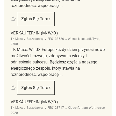
różnorodność, współpracę ...
Zapisać Verkäufer*in (m/w/d) REQ141406
Zgłoś Się Teraz
Verkäufer*in (m/w/d)
VERKÄUFER*IN (M/W/D)
Kategoria
ReqId
Lokalizacja
TK Maxx
Sprzedawcy
REQ138626
Wiener Neustadt, Tyrol,
2700
TK Maxx. W TJX Europe każdy dzień przynosi nowe
możliwości rozwoju, zdobywania wiedzy i
odniesienia sukcesu. Będziesz częścią naszego
energicznego zespołu, który stawia na
różnorodność, współpracę ...
Zapisać Verkäufer*in (m/w/d) REQ138626
Zgłoś Się Teraz
Verkäufer*in (m/w/d)
VERKÄUFER*IN (M/W/D)
Kategoria
ReqId
Lokalizacja
TK Maxx
Sprzedawcy
REQ128717
Klagenfurt am Wörthersee,
9020