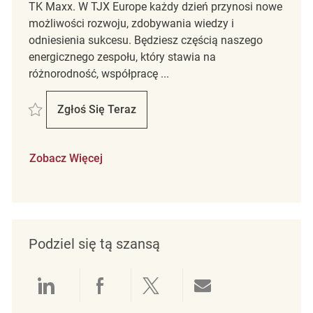
TK Maxx. W TJX Europe każdy dzień przynosi nowe
możliwości rozwoju, zdobywania wiedzy i
odniesienia sukcesu. Będziesz częścią naszego
energicznego zespołu, który stawia na
różnorodność, współpracę ...
Zapisać Verkäufer*in (m/w/d) REQ128717
Zgłoś Się Teraz
Verkäufer*in (m/w/d)
Zobacz Więcej
Podziel się tą szansą
Udostępnianie przez LinkedIn
Udostępnianie przez Facebo
Udostępnij przez Twit
Udostępnianie 