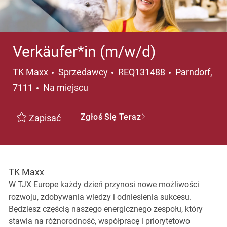
Verkäufer*in (m/w/d)
Kategoria
Lokalizacja
TK Maxx
Sprzedawcy
REQ131488
Parndorf,
7111
Na miejscu
Zgłoś Się Teraz
Zapisać
TK Maxx
W TJX Europe każdy dzień przynosi nowe możliwości
rozwoju, zdobywania wiedzy i odniesienia sukcesu.
Będziesz częścią naszego energicznego zespołu, który
stawia na różnorodność, współpracę i priorytetowo